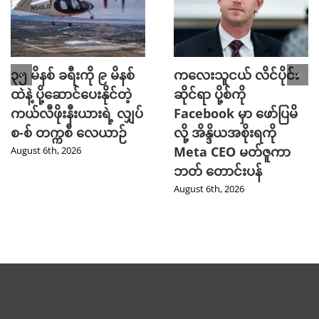
၃၅ မိနစ် ခရီးကို ၉ မိနစ်
ကလေးသူငယ် လိင်ပိုင်း
ထဲနဲ့ ပို့ဆောင်ပေးနိုင်တဲ့
ဆိုင်ရာ ပို့စ်ကို
ကယ်လီဖိုးနီးယားရဲ့ လျှပ်
Facebook မှာ ဖော်ပြမိ
စ-စ် တက္ကစီ လေယာဉ်
လို့ အိန္ဒိယအစိုးရကို
Meta CEO မတ်ဇူကာ
August 6th, 2026
ဘတ် တောင်းပန်
August 6th, 2026