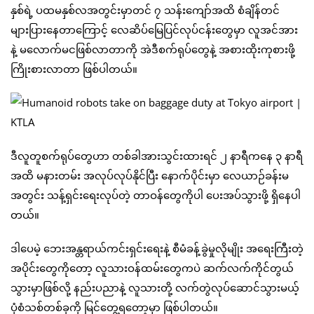
နှစ်ရဲ့ ပထမနှစ်လအတွင်းမှာတင် ၇ သန်းကျော်အထိ စံချိန်တင်
များပြားနေတာကြောင့် လေဆိပ်မြေပြင်လုပ်ငန်းတွေမှာ လူအင်အား
နဲ့ မလောက်မငဖြစ်လာတာကို အဲဒီစက်ရုပ်တွေနဲ့ အစားထိုးကုစားဖို့
ကြိုးစားလာတာ ဖြစ်ပါတယ်။
ဒီလူတူစက်ရုပ်တွေဟာ တစ်ခါအားသွင်းထားရင် ၂ နာရီကနေ ၃ နာရီ
အထိ မနားတမ်း အလုပ်လုပ်နိုင်ပြီး နောက်ပိုင်းမှာ လေယာဉ်ခန်းမ
အတွင်း သန့်ရှင်းရေးလုပ်တဲ့ တာဝန်တွေကိုပါ ပေးအပ်သွားဖို့ ရှိနေပါ
တယ်။
ဒါပေမဲ့ ဘေးအန္တရာယ်ကင်းရှင်းရေးနဲ့ စီမံခန့်ခွဲမှုလိုမျိုး အရေးကြီးတဲ့
အပိုင်းတွေကိုတော့ လူသားဝန်ထမ်းတွေကပဲ ဆက်လက်ကိုင်တွယ်
သွားမှာဖြစ်လို့ နည်းပညာနဲ့ လူသားတို့ လက်တွဲလုပ်ဆောင်သွားမယ့်
ပုံစံသစ်တစ်ခုကို မြင်တွေ့ရတော့မှာ ဖြစ်ပါတယ်။