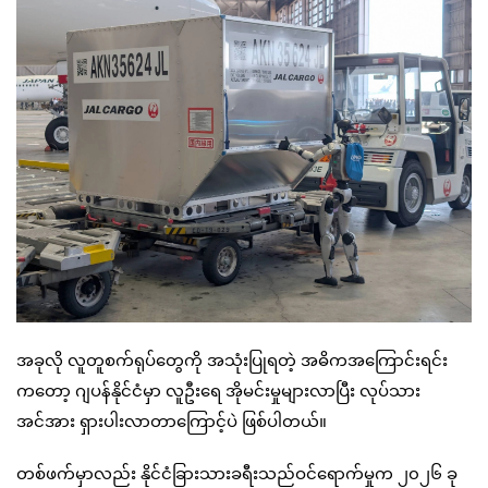
အခုလို လူတူစက်ရုပ်တွေကို အသုံးပြုရတဲ့ အဓိကအကြောင်းရင်း
ကတော့ ဂျပန်နိုင်ငံမှာ လူဦးရေ အိုမင်းမှုများလာပြီး လုပ်သား
အင်အား ရှားပါးလာတာကြောင့်ပဲ ဖြစ်ပါတယ်။
တစ်ဖက်မှာလည်း နိုင်ငံခြားသားခရီးသည်ဝင်ရောက်မှုက ၂၀၂၆ ခု