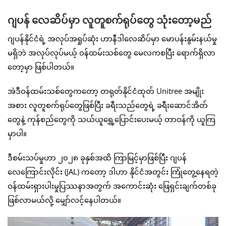
ဂျပန် လေဆိပ်မှာ လူတူစက်ရုပ်တွေ သုံးတော့မည်
ဂျပန်နိုင်ငံရဲ့ အလုပ်အရှုပ်ဆုံး ဟာနီဒါလေဆိပ်မှာ မောပန်းနွမ်းနယ်မှု
မရှိဘဲ အလုပ်လုပ်မယ့် ဝန်ထမ်းသစ်တွေ မေလကစပြီး ရောက်ရှိလာ
တော့မှာ ဖြစ်ပါတယ်။
အဲဒီဝန်ထမ်းသစ်တွေကတော့ တရုတ်နိုင်ငံထုတ် Unitree အမျိုး
အစား လူတူစက်ရုပ်တွေဖြစ်ပြီး ခရီးသည်တွေရဲ့ ခရီးဆောင်အိတ်
တွေနဲ့ ကုန်စည်တွေကို သယ်ယူရွှေ့ပြောင်းပေးမယ့် တာဝန်ကို ယူကြ
မှာပါ။
ဒီစမ်းသပ်မှုဟာ ၂၀၂၈ ခုနှစ်အထိ ကြာမြင့်မှာဖြစ်ပြီး ဂျပန်
လေကြောင်းလိုင်း (JAL) ကတော့ ဒါဟာ နိုင်ငံအတွင်း ကြုံတွေ့နေရတဲ့
ဝန်ထမ်းရှားပါးမှုပြဿနာအတွက် အကောင်းဆုံး ဖြေရှင်းချက်တစ်ခု
ဖြစ်လာမယ်လို့ မျှော်လင့်နေပါတယ်။