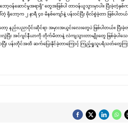
ော့ဝန်ဆောင်မှုအရာရှိ” တွေအဖြစ်ပါ တာဝန်ယူသွားမှာပါ။ ပြီးခဲ့တဲ့နှစ်
တဲ့ ရိုဘော့က ၂ နာရီ ၄၀ မိနစ်ကျော်နဲ့ ပန်းဝင်ပြီး ဗိုလ်စွဲခဲ့တာ ဖြစ်ပါတယ်
းကတော့ နည်းပညာပိုင်းဆိုင်ရာ အမှားအယွင်းလေးတွေပဲ ဖြစ်ပါတယ်။ ပြီးခဲ့တ
းလွဲပြီး အင်ဂျင်နီယာကို တိုက်မိတာနဲ့ လဲကျသွားတာမျိုးတွေ ဖြစ်ခဲ့ပါသေ
ထပြီး ပန်းတိုင်အထိ ဆက်ပြေးနိုင်ခဲ့တာကြောင့် ကြည့်ရှုသူပရိသတ်တွေကြာ
Facebook
X
LinkedIn
What