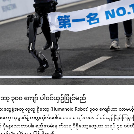
ဘော့ ၃၀၀ ကျော် ပါဝင်ယှဉ်ပြိုင်မည်
လူသားတွေနဲ့အတူ လူတူ ရိုဘော့ (Humanoid Robot) ၃၀၀ ကျော်ဟာ လာမယ့
မှာတော့ ကုမ္ပဏီနဲ့ တက္ကသိုလ်ပေါင်း ၁၀၀ ကျော်ကနေ ပါဝင်ယှဉ်ပြိုင်ကြမှာဖြ
က် ပိုများလာတာပါ။ စည်းကမ်းချက်အရ ဒီရိုဘော့တွေဟာ အရပ် ၇၀ စင်တ
 စနစ်မျိုး ပါရှိရမှာ ဖြစ်ပါတယ်။