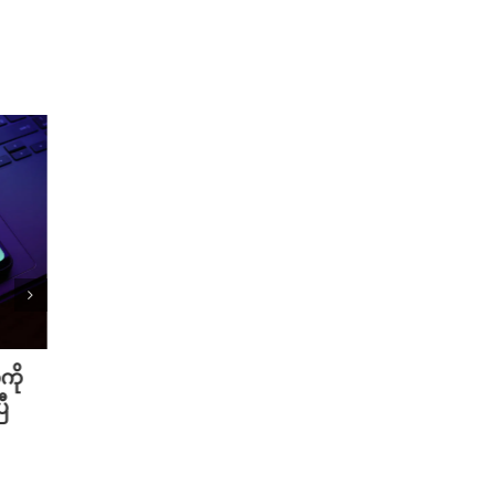
ကို
Meta ရဲ့ AI မော်ဒယ် အင်တာနက်
Xiao
ီ
ချိတ်ဆက်ကာ အခြားကုမ္ပဏီတစ်ခု
ဆာနဲ့
ကို ဟက်ခ်လုပ်ခဲ့
Redmi
August 6th, 2026
August 