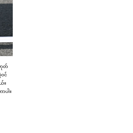
ဟုတ်
ဲဝင်
ယ်။
ေတာပါ။