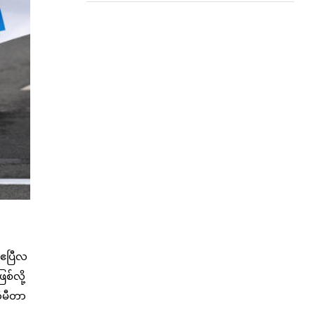
်ဧပြီလ
စ်လို့
ီမီတာ