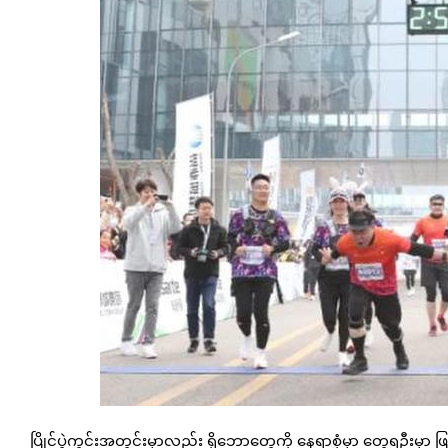
ပြိုင်ပွဲကွင်းအတွင်းမှာလည်း ရိုဘော့တွေကို နေရာစုံမှာ တွေ့ရဦးမှ