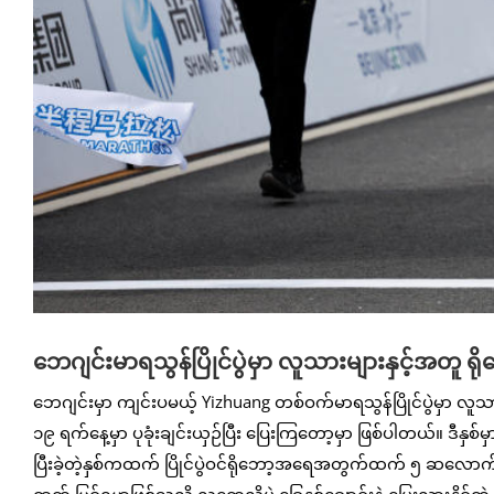
ဘေဂျင်းမာရသွန်ပြိုင်ပွဲမှာ လူသားများနှင့်အတူ ရို
ဘေဂျင်းမှာ ကျင်းပမယ့် Yizhuang တစ်ဝက်မာရသွန်ပြိုင်ပွဲမှာ 
၁၉ ရက်နေ့မှာ ပုခုံးချင်းယှဉ်ပြီး ပြေးကြတော့မှာ ဖြစ်ပါတယ်။ ဒီနှစ်
ပြီးခဲ့တဲ့နှစ်ကထက် ပြိုင်ပွဲဝင်ရိုဘော့အရေအတွက်ထက် ၅ ဆလော
ထက် မြင့်ရမှာဖြစ်သလို လူတွေလိုပဲ ခြေနှစ်ချောင်းနဲ့ ပြေးလွှားနိုင်တဲ့