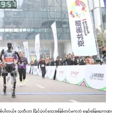
ာ ဖြစ်ပါတယ်။ သူတို့ဟာ ပြိုင်ပွဲဝင်တွေအဖြစ်တင်မကဘဲ ဖျော်ဖြေရေးကဏ္ဍ၊