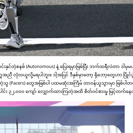
င်းနှင်တဲ့စနစ် (Autonomous) နဲ့ ပြေးရမှာဖြစ်ပြီး ဘက်ထရီလဲတာ ဒါမှမ
ညီ လုံးဝယူလို့မရပါဘူး။ ဒါ့အပြင် ဒီနှစ်မှာတော့ ရိုဘော့တွေဟာ ပြိုင်ပွ
ူ (Pacers) တွေအဖြစ်ပါ ပထမဆုံးအကြိမ် တာဝန်ယူသွားမှာ ဖြစ်ပါတ
ေါင်း ၃၂,၀၀၀ ကျော် လျှောက်ထားကြတဲ့အထိ စိတ်ဝင်စားမှု မြင့်တက်န