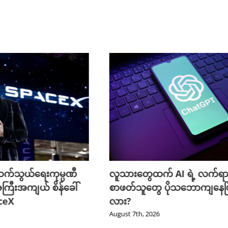
က်သွယ်ရေးကုမ္ပဏီ
လူသားတွေထက် AI ရဲ့ လက်ရာ
ကြီးအကျယ် စိန်ခေါ်
စာဖတ်သူတွေ ပိုသဘောကျနေပြ
aceX
လား?
August 7th, 2026