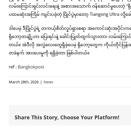
လမ်းကြောင်းရှင်းလင်းရေးနဲ့ အစားအသောက် ဝန်ဆောင်မှုပေးတဲ့ “ရိုဘ
ပထမဆုံးအကြိမ် ကျင်းပခဲ့တဲ့ ပြိုင်ပွဲမှာတော့ Tiangong Ultra လို့ခေါ်
ဒါပေမဲ့ ဒီပြိုင်ပွဲရဲ့ တကယ့်စိတ်လှုပ်ရှားစရာ အကောင်းဆုံးအပိုင်
ရိုဘော့တချို့ဟာ ပြေးရင်းနဲ့ ခေါင်းပြုတ်ထွက်သွားတာ၊ လမ်းကြောင်
တယ်။ အဲဒီလို အလွဲလေးတွေရှိခဲ့ပေမဲ့ ရိုဘော့တွေက ကိုယ်တိုင်ပြန်
တခဲနက် အားပေးမှုကို ရရှိခဲ့တာ ဖြစ်ပါတယ်။
ref :
Bangkokpost
March 28th, 2026
|
News
Share This Story, Choose Your Platform!