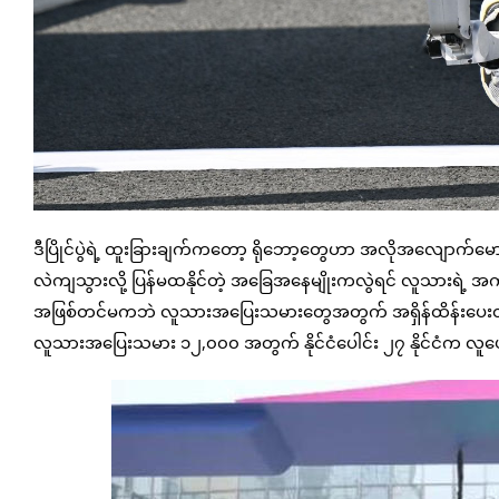
ဒီပြိုင်ပွဲရဲ့ ထူးခြားချက်ကတော့ ရိုဘော့တွေဟာ အလိုအလျောက်မော
လဲကျသွားလို့ ပြန်မထနိုင်တဲ့ အခြေအနေမျိုးကလွဲရင် လူသားရဲ့ အကူအ
အဖြစ်တင်မကဘဲ လူသားအပြေးသမားတွေအတွက် အရှိန်ထိန်းပေးတဲ့သ
လူသားအပြေးသမား ၁၂,၀၀၀ အတွက် နိုင်ငံပေါင်း ၂၇ နိုင်ငံက လူပ