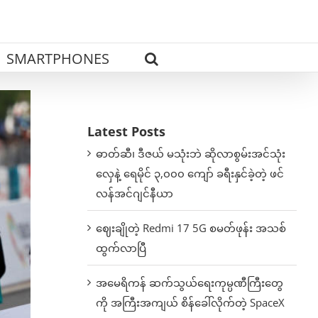
SMARTPHONES
Latest Posts
ဓာတ်ဆီ၊ ဒီဇယ် မသုံးဘဲ ဆိုလာစွမ်းအင်သုံး
လှေနဲ့ ရေမိုင် ၃,၀၀၀ ကျော် ခရီးနှင်ခဲ့တဲ့ ဖင်
လန်အင်ဂျင်နီယာ
ဈေးချိုတဲ့ Redmi 17 5G စမတ်ဖုန်း အသစ်
ထွက်လာပြီ
အမေရိကန် ဆက်သွယ်ရေးကုမ္ပဏီကြီးတွေ
ကို အကြီးအကျယ် စိန်ခေါ်လိုက်တဲ့ SpaceX