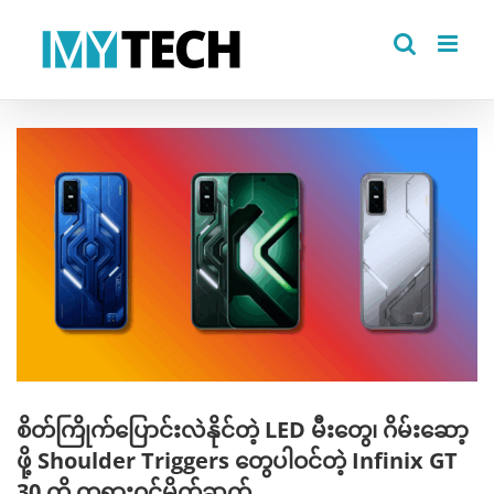
Skip
to
content
View
Larger
Image
စိတ်ကြိုက်ပြောင်းလဲနိုင်တဲ့ LED မီးတွေ၊ ဂိမ်းဆော့
ဖို့ Shoulder Triggers တွေပါဝင်တဲ့ Infinix GT
30 ကို တရားဝင်မိတ်ဆက်