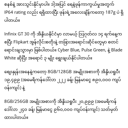
စနစ်နဲ့ အားသွင်းနိုင်မှာပါ။ ဒါ့အပြင် ရေနဲ့ဖုန်ကာကွယ်မှုအတွက်
IP64 rating လည်း ရရှိထားပြီး ဖုန်းရဲ့အလေးချိန်ကတော့ 187g ပဲ ရှိ
ပါတယ်။
Infinix GT 30 ကို အိန္ဒိယနိုင်ငံမှာ လာမယ့် သြဂုတ်လ ၁၄ ရက်နေ့က
စပြီး Flipkart အွန်လိုင်းစတိုးနဲ့ တခြားအရောင်းဆိုင်တွေမှာ စတင်
ရောင်းချသွားမှာ ဖြစ်ပါတယ်။ Cyber Blue, Pulse Green, နဲ့ Blade
White ဆိုပြီး အရောင် ၃ မျိုး ရွေးချယ်နိုင်ပါတယ်။
စျေးနှုန်းအနေနဲ့ကတော့ 8GB/128GB အမျိုးအစားကို အိန္ဒိယရူပီး
၁၉,၄၉၉ (အမေရိကန်ဒေါ်လာ ၂၂၂ ခန့်၊ မြန်မာငွေ ၈၉၀,၀၀၀ ကျပ်
ဝန်းကျင်) နဲ့
8GB/256GB အမျိုးအစားကို အိန္ဒိယရူပီး ၂၀,၉၉၉ (အမေရိကန်
ဒေါ်လာ ၂၄၀ ခန့်၊ မြန်မာငွေ ၉၆၀,၀၀၀ ကျပ်ဝန်းကျင်) သတ်မှတ်
ထားပါတယ်။