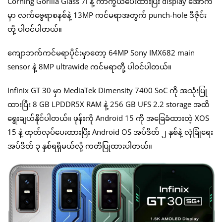
Corning Gorilla Glass 7i နဲ့ ကာကွယ်ပေးထားပြီး display အောက်
မှာ လက်ဗွေရာစနစ်နဲ့ 13MP ကင်မရာအတွက် punch-hole ဒီဇိုင်း
တို့ ပါဝင်ပါတယ်။
ကျောဘက်ကင်မရာပိုင်းမှာတော့ 64MP Sony IMX682 main
sensor နဲ့ 8MP ultrawide ကင်မရာတို့ ပါဝင်ပါတယ်။
Infinix GT 30 မှာ MediaTek Dimensity 7400 SoC ကို အသုံးပြု
ထားပြီး 8 GB LPDDR5X RAM နဲ့ 256 GB UFS 2.2 storage အထိ
ရွေးချယ်နိုင်ပါတယ်။ ဖုန်းကို Android 15 ကို အခြေခံထားတဲ့ XOS
15 နဲ့ ထုတ်လုပ်ပေးထားပြီး Android OS အပ်ဒိတ် ၂ နှစ်နဲ့ လုံခြုံရေး
အပ်ဒိတ် ၃ နှစ်ရရှိမယ်လို့ ကတိပြုထားပါတယ်။