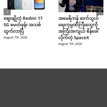
ဈေးချိုတဲ့ Redmi 17
အမေရိကန် ဆက်သွယ်
5G စမတ်ဖုန်း အသစ်
ရေးကုမ္ပဏီကြီးတွေကို
ထွက်လာပြီ
အကြီးအကျယ် စိန်ခေါ်
လိုက်တဲ့ SpaceX
August 7th, 2026
August 7th, 2026