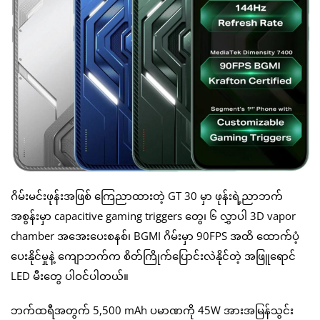
ဂိမ်းမင်းဖုန်းအဖြစ် ကြေညာထားတဲ့ GT 30 မှာ ဖုန်းရဲ့ညာဘက်
အစွန်းမှာ capacitive gaming triggers တွေ၊ ၆ လွှာပါ 3D vapor
chamber အအေးပေးစနစ်၊ BGMI ဂိမ်းမှာ 90FPS အထိ ထောက်ပံ့
ပေးနိုင်မှုနဲ့ ကျောဘက်က စိတ်ကြိုက်ပြောင်းလဲနိုင်တဲ့ အဖြူရောင်
LED မီးတွေ ပါဝင်ပါတယ်။
ဘက်ထရီအတွက် 5,500 mAh ပမာဏကို 45W အားအမြန်သွင်း