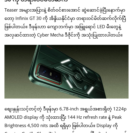
Teaser အများအပြားနဲ့ စိတ်ဝင်စားအောင် ဆွဲဆောင်ခဲ့ပြီးနောက်မှာ
တော့ Infinix GT 30 ကို အိန္ဒိယနိုင်ငံမှာ တရားဝင်မိတ်ဆက်လိုက်ပြီ
ဖြစ်ပါတယ်။ ဒီဖုန်းဟာ ကျောဘက်မှာ အဖြူရောင် LED မီးတွေနဲ့
အလှဆင်ထားတဲ့ Cyber Mecha ဒီဇိုင်းကို အသုံးပြုထားပါတယ်။
စျေးနှုန်းသင့်တင့်တဲ့ ဒီဖုန်းမှာ 6.78-inch အရွယ်အစားရှိတဲ့ 1224p
AMOLED display ကို သုံးထားပြီး 144 Hz refresh rate နဲ့ Peak
Brightness 4,500 nits အထိ ရရှိမှာ ဖြစ်ပါတယ်။ Display ကို