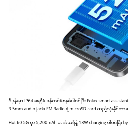
ဒီဖုန်းမှာ IP64 ရေစိုခံ ဖုန်တင်ခံစနစ်ပါဝင်ပြီး Folax smart assist
3.5mm audio jack၊ FM Radio နဲ့ microSD card ထည့်သုံးနိုင်တာ
Hot 60 5G မှာ 5,200mAh ဘက်ထရီနဲ့ 18W charging ပါဝင်ပြီး bypass 