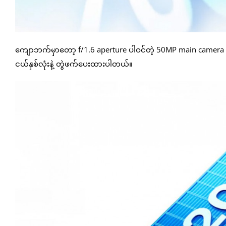
ကျောဘက်မှာတော့ f/1.6 aperture ပါဝင်တဲ့ 50MP main came
ငယ်နှစ်လုံးနဲ့ တွဲဖက်ပေးထားပါတယ်။