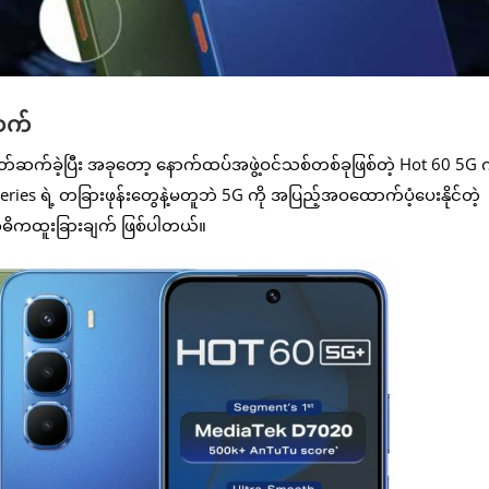
်ဆက်
ိတ်ဆက်ခဲ့ပြီး အခုတော့ နောက်ထပ်အဖွဲ့ဝင်သစ်တစ်ခုဖြစ်တဲ့ Hot 60 5G က
eries ရဲ့ တခြားဖုန်းတွေနဲ့မတူဘဲ 5G ကို အပြည့်အဝထောက်ပံ့ပေးနိုင်တဲ့
အဓိကထူးခြားချက် ဖြစ်ပါတယ်။