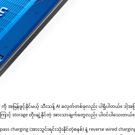
ant ကို အမြန်ဖွင့်နိုင်မယ့် သီးသန့် AI ခလုတ်တစ်ခုလည်း ပါရှိပါတယ်။ ဒါ့အပ
ကြောင့် storage တိုးချဲ့နိုင်တဲ့ အားသာချက်တွေလည်း ပါဝင်ပါသေးတယ်။
charging (အားသွင်းရင်းသုံးနိုင်တဲ့စနစ်) နဲ့ reverse wired charging 