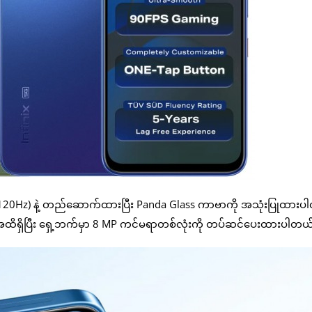
D+ 120Hz) နဲ့ တည်ဆောက်ထားပြီး Panda Glass ကာဗာကို အသုံးပြုထား
ts အထိရှိပြီး ရှေ့ဘက်မှာ 8 MP ကင်မရာတစ်လုံးကို တပ်ဆင်ပေးထားပါတယ