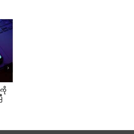
ကို
Meta ရဲ့ AI မော်ဒယ် အင်တာနက်
Xiao
ီ
ချိတ်ဆက်ကာ အခြားကုမ္ပဏီတစ်ခု
ဆာနဲ့
ကို ဟက်ခ်လုပ်ခဲ့
Redmi
August 6th, 2026
August 