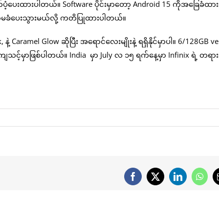
က်ပံ့ပေးထားပါတယ်။ Software ပိုင်းမှာတော့ Android 15 ကိုအခြေခံထား
s အာမခံပေးသွားမယ်လို့ ကတိပြုထားပါတယ်။
ဲ့ Caramel Glow ဆိုပြီး အရောင်လေးမျိုးနဲ့ ရရှိနိုင်မှာပါ။ 6/128GB v
့်မှာဖြစ်ပါတယ်။ India မှာ July လ ၁၅ ရက်နေ့မှာ Infinix ရဲ့ တရား
Facebook
X
LinkedIn
What