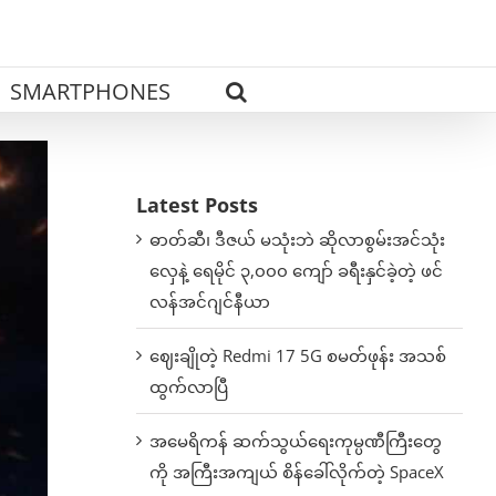
SMARTPHONES
Latest Posts
ဓာတ်ဆီ၊ ဒီဇယ် မသုံးဘဲ ဆိုလာစွမ်းအင်သုံး
လှေနဲ့ ရေမိုင် ၃,၀၀၀ ကျော် ခရီးနှင်ခဲ့တဲ့ ဖင်
လန်အင်ဂျင်နီယာ
ဈေးချိုတဲ့ Redmi 17 5G စမတ်ဖုန်း အသစ်
ထွက်လာပြီ
အမေရိကန် ဆက်သွယ်ရေးကုမ္ပဏီကြီးတွေ
ကို အကြီးအကျယ် စိန်ခေါ်လိုက်တဲ့ SpaceX