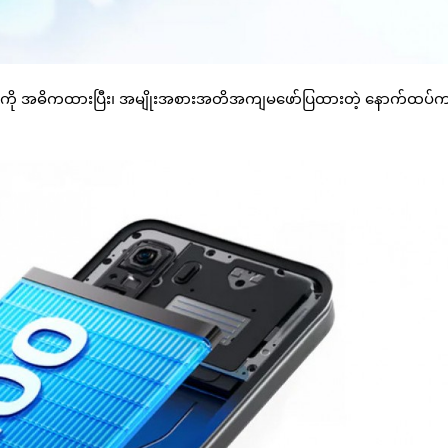
ra ကို အဓိကထားပြီး၊ အမျိုးအစားအတိအကျမဖော်ပြထားတဲ့ နောက်ထပ်