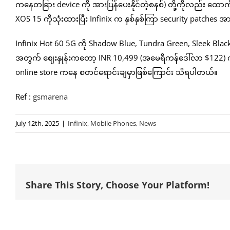
ကနေတခြား device ကို အားပြန်ပေးနိုင်တဲ့စနစ်) တို့ကိုလည်း ထော
XOS 15 ကိုသုံးထားပြီး Infinix က နှစ်နှစ်ကြာ security patche
Infinix Hot 60 5G ကို Shadow Blue, Tundra Green, Sleek Black, န
အတွက် ဈေးနှုန်းကတော့ INR 10,499 (အမေရိကန်ဒေါ်လာ $122) ကျသင
online store ကနေ စတင်ရောင်းချမှာဖြစ်ကြောင်း သိရပါတယ်။
Ref :
gsmarena
July 12th, 2025
|
Infinix
,
Mobile Phones
,
News
Share This Story, Choose Your Platform!