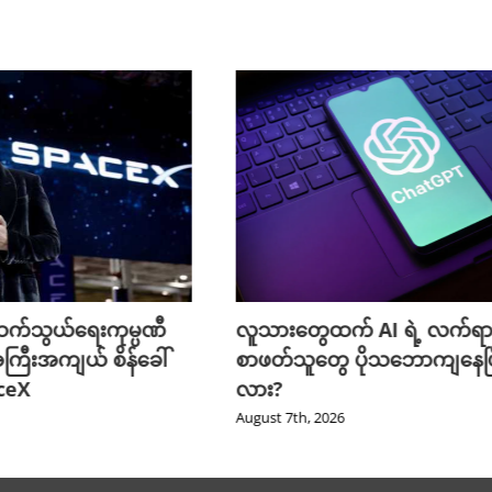
က်သွယ်ရေးကုမ္ပဏီ
လူသားတွေထက် AI ရဲ့ လက်ရာ
ကြီးအကျယ် စိန်ခေါ်
စာဖတ်သူတွေ ပိုသဘောကျနေပြ
aceX
လား?
August 7th, 2026