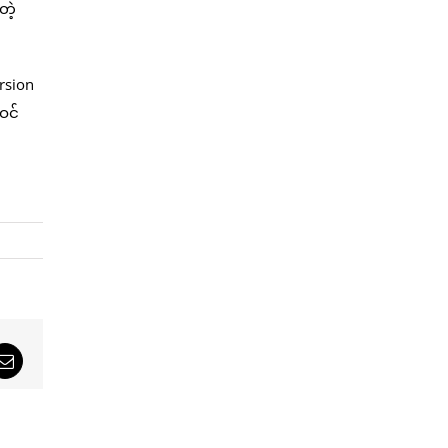
တဲ့
ersion
ဝင်
sApp
Email