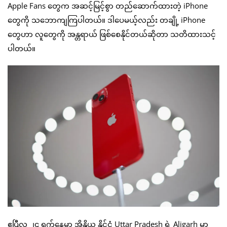
Apple Fans တွေက အဆင့်မြင့်စွာ တည်ဆောက်ထားတဲ့ iPhone
တွေကို သဘောကျကြပါတယ်။ ဒါပေမယ့်လည်း တချို့ iPhone
တွေဟာ လူတွေကို အန္တရာယ် ဖြစ်စေနိုင်တယ်ဆိုတာ သတိထားသင့်
ပါတယ်။
ဧပြီလ ၂၄ ရက်နေ့မှာ အိန္ဒိယ နိုင်ငံ Uttar Pradesh ရဲ့ Aligarh မှာ