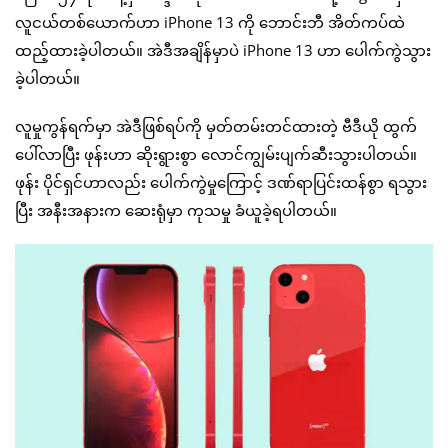
လူငယ်တစ်ယောက်ဟာ iPhone 13 ကို ဘောင်းဘီ အိတ်ကပ်ထဲ
ထည့်ထားခဲ့ပါတယ်။ အဲဒီအချိန်မှာပဲ iPhone 13 ဟာ ပေါက်ကွဲသွား
ခဲ့ပါတယ်။
လူမှုကွန်ရက်မှာ အဲဒီဖြစ်ရပ်ကို မှတ်တမ်းတင်ထားတဲ့ ဗီဒီယို ထွက်
ပေါ်လာပြီး ဖုန်းဟာ ဆိုးရွားစွာ လောင်ကျွမ်းပျက်ဆီးသွားပါတယ်။
ဖုန်း ပိုင်ရှင်ဟာလည်း ပေါက်ကွဲမှုကြောင့် ဒဏ်ရာပြင်းထန်စွာ ရသွား
ပြီး အနီးအနားက ဆေးရုံမှာ ကုသမှု ခံယူခဲ့ရပါတယ်။