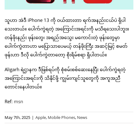
သူဟာ အဲဒီ iPhone 13 ကို ဝယ်ထားတာ ရက်အနည်းငယ်ပဲ ရှိပါ
သေးတယ်။ ပေါက်ကွဲရတဲ့ အကြောင်းအရင်းကို မသိရသေးပါဘူး။
တန်ဖိုးနည်း ဖုန်းတွေ၊ အရည်အသွေး မကောင်းတဲ့ ဖုန်းတွေမှာ
ပေါက်ကွဲတာဟာ မပြောသာပေမယ့် တန်ဖိုးကြီး အဆင့်မြင့် စမတ်
ဖုန်းဟာ ဒီလို ပေါက်ကွဲတာတော့ စိုးရိမ်စရာ ရှိပါတယ်။
Aligarh ရဲဌာနက ဒီဖြစ်ရပ်ကို စုံစမ်းစစ်ဆေးနေပြီး ပေါက်ကွဲရတဲ့
အကြောင်းအရင်းကို သိနိုင်ဖို့ ကျွမ်းကျင်သူတွေကို အကူအညီ
တောင်းနေပါတယ်။
Ref:
msn
May 7th, 2025
|
Apple
,
Mobile Phones
,
News