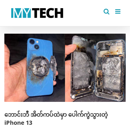
Skip
to
content
View
Larger
Image
ဘောင်းဘီ အိတ်ကပ်ထဲမှာ ပေါက်ကွဲသွားတဲ့
iPhone 13