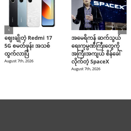
ဈေးချိုတဲ့ Redmi 17
အမေရိကန် ဆက်သွယ်
5G စမတ်ဖုန်း အသစ်
ရေးကုမ္ပဏီကြီးတွေကို
ထွက်လာပြီ
အကြီးအကျယ် စိန်ခေါ်
လိုက်တဲ့ SpaceX
August 7th, 2026
August 7th, 2026