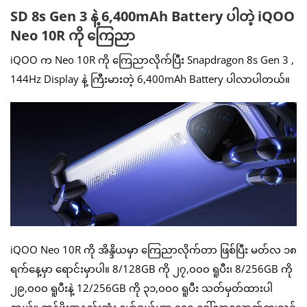
SD 8s Gen 3 နဲ့ 6,400mAh Battery ပါတဲ့ iQOO
Neo 10R ကို ကြေညာ
iQOO က Neo 10R ကို ကြေညာလိုက်ပြီး Snapdragon 8s Gen 3 ,
144Hz Display နဲ့ ကြီးမားတဲ့ 6,400mAh Battery ပါလာပါတယ်။
iQOO Neo 10R ကို အိန္ဒိယမှာ ကြေညာလိုက်တာ ဖြစ်ပြီး မတ်လ ၁၈
ရက်နေ့မှာ ရောင်းမှာပါ။ 8/128GB ကို ၂၇,၀၀၀ ရူပီး၊ 8/256GB ကို
၂၉,၀၀၀ ရူပီးနဲ့ 12/256GB ကို ၃၁,၀၀၀ ရူပီး သတ်မှတ်ထားပါ
တယ်။ တန်ဖိုးအနည်းဆုံး မော်ဒယ်ဟာ ၃၁၀ ဒေါ်လာလောက်ကျသင့်