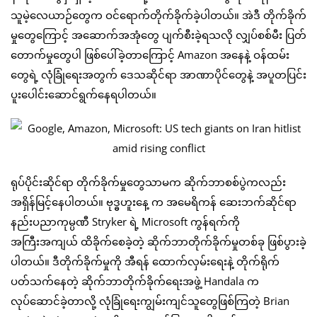
သူမဲ့လေယာဉ်တွေက ဝင်ရောက်တိုက်ခိုက်ခဲ့ပါတယ်။ အဲဒီ တိုက်ခိုက်
မှုတွေကြောင့် အဆောက်အအုံတွေ ပျက်စီးခဲ့ရသလို လျှပ်စစ်မီး ပြတ်
တောက်မှုတွေပါ ဖြစ်ပေါ်ခဲ့တာကြောင့် Amazon အနေနဲ့ ဝန်ထမ်း
တွေရဲ့ လုံခြုံရေးအတွက် ဒေသဆိုင်ရာ အာဏာပိုင်တွေနဲ့ အပူတပြင်း
ပူးပေါင်းဆောင်ရွက်နေရပါတယ်။
ရုပ်ပိုင်းဆိုင်ရာ တိုက်ခိုက်မှုတွေသာမက ဆိုက်ဘာစစ်ပွဲကလည်း
အရှိန်မြင့်နေပါတယ်။ ဗုဒ္ဓဟူးနေ့ က အမေရိကန် ဆေးဘက်ဆိုင်ရာ
နည်းပညာကုမ္ပဏီ Stryker ရဲ့ Microsoft ကွန်ရက်ကို
အကြီးအကျယ် ထိခိုက်စေခဲ့တဲ့ ဆိုက်ဘာတိုက်ခိုက်မှုတစ်ခု ဖြစ်ပွားခဲ့
ပါတယ်။ ဒီတိုက်ခိုက်မှုကို အီရန် ထောက်လှမ်းရေးနဲ့ တိုက်ရိုက်
ပတ်သက်နေတဲ့ ဆိုက်ဘာတိုက်ခိုက်ရေးအဖွဲ့ Handala က
လုပ်ဆောင်ခဲ့တာလို့ လုံခြုံရေးကျွမ်းကျင်သူတွေဖြစ်ကြတဲ့ Brian