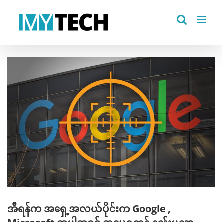
Skip
to
content
View
Larger
Image
အီရန်က အရှေ့အလယ်ပိုင်းက Google ,