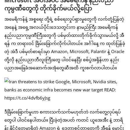
Microsoft အပါအဝင် အမေရကန် နည်းပညာ
ကုမ္ပဏီတွေကို တိုက်ခိုက်မယ်လို့ပြော
အမေရိကန်နဲ့ အစ္စရေး တို့ရဲ့ စစ်ရေးလှုပ်ရှားမှုတွေကို လက်တုံ့ပြန်တဲ့
အနေနဲ့ အရှေ့အလယ်ပိုင်းဒေသတွင်းက နာမည်ကြီး အမေရိကန်
နည်းပညာကုမ္ပဏီကြီးတွေကို ပစ်မှတ်ထားတိုက်ခိုက်သွားမယ်လို့ အီ
ရန် က တရားဝင် ခြိမ်းခြောက်လိုက်ပါတယ်။ အင်္ဂါနေ့ က ထုတ်ပြန်ခဲ့
တဲ့ အဲဒီ ပစ်မှတ်စာရင်းမှာ Amazon, Microsoft, Palantir နဲ့ Oracle
တို့လို နည်းပညာဘီလူးကြီးတွေ ပါဝင်နေပြီး စစ်ပွဲအရှိန်ဟာ နည်း
ပညာအခြေခံအဆောက်အအုံတွေဆီအထိ ကူးစက်လာပါတယ်။
ဒီခြိမ်းခြောက်မှုဟာ စကားသက်သက်မဟုတ်ဘဲ လက်တွေ့လုပ်ရပ်
တွေပါ ပါဝင်နေပါတယ်။ ပြီးခဲ့တဲ့အပတ် ကတင် ယူအေအီး နဲ့ ဘာရိ
န်း နိုင်ငံတွေမှာရှိတဲ့ Amazon ရဲ့ ဒေတာစင်တာတွေကို အီရန် မောင်း