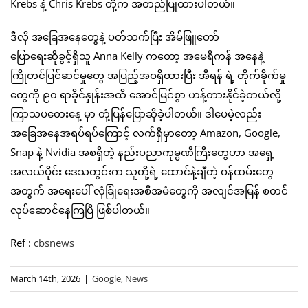
Krebs နဲ့ Chris Krebs တို့က အတည်ပြုထားပါတယ်။
ဒီလို အခြေအနေတွေနဲ့ ပတ်သက်ပြီး အိမ်ဖြူတော်
ပြောရေးဆိုခွင့်ရှိသူ Anna Kelly ကတော့ အမေရိကန် အနေနဲ့
ကြိုတင်ပြင်ဆင်မှုတွေ အပြည့်အဝရှိထားပြီး အီရန် ရဲ့ တိုက်ခိုက်မှု
တွေကို ၉၀ ရာခိုင်နှုန်းအထိ အောင်မြင်စွာ ဟန့်တားနိုင်ခဲ့တယ်လို့
ကြာသပတေးနေ့ မှာ တုံ့ပြန်ပြောဆိုခဲ့ပါတယ်။ ဒါပေမဲ့လည်း
အခြေအနေအရပ်ရပ်ကြောင့် လက်ရှိမှာတော့ Amazon, Google,
Snap နဲ့ Nvidia အစရှိတဲ့ နည်းပညာကုမ္ပဏီကြီးတွေဟာ အရှေ့
အလယ်ပိုင်း ဒေသတွင်းက သူတို့ရဲ့ ထောင်နဲ့ချီတဲ့ ဝန်ထမ်းတွေ
အတွက် အရေးပေါ် လုံခြုံရေးအစီအမံတွေကို အလျင်အမြန် စတင်
လုပ်ဆောင်နေကြပြီ ဖြစ်ပါတယ်။
Ref :
cbsnews
March 14th, 2026
|
Google
,
News