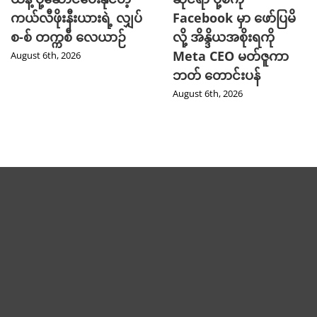
ကယ်လီဖိုးနီးယားရဲ့ လျှပ်
Facebook မှာ ဖော်ပြမိ
စ-စ် တက္ကစီ လေယာဉ်
လို့ အိန္ဒိယအစိုးရကို
Meta CEO မတ်ဇူကာ
August 6th, 2026
ဘတ် တောင်းပန်
August 6th, 2026