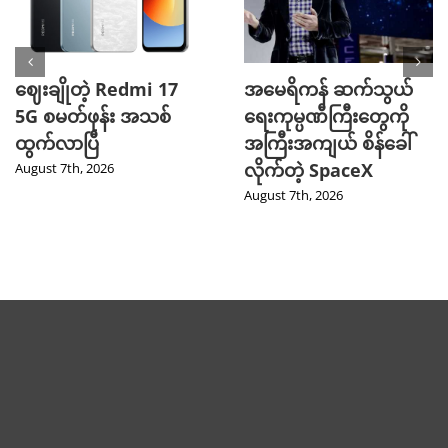
ဈေးချိုတဲ့ Redmi 17
အမေရိကန် ဆက်သွယ်
5G စမတ်ဖုန်း အသစ်
ရေးကုမ္ပဏီကြီးတွေကို
ထွက်လာပြီ
အကြီးအကျယ် စိန်ခေါ်
လိုက်တဲ့ SpaceX
August 7th, 2026
August 7th, 2026