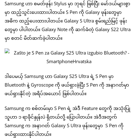
Samsung ဟာ စမတ်ဖုန်း Stylus မှာ ဘုရင် ဖြစ်ပြီး မော်ဒယ်များစွာ
မှာ ထည့်သွင်းပေးထားပါတယ်။ S Pen ကို Galaxy ဖုန်းတွေမှာ
အဓိက ထည့်ပေးထားပါတယ်။ Galaxy S Ultra စွမ်းရည်မြင့် ဖုန်း
တွေမှာ ပါပါတယ်။ Galaxy Note ကို ဆက်ခံတဲ့ Galaxy S22 Ultra
မှာ စတင် မိတ်ဆက်ခဲ့ပါတယ်။
ဒါပေမယ့် Samsung ဟာ Galaxy S25 Ultra ရဲ့ S Pen မှာ
Bluetooth နဲ့ Gyroscope ကို ဖယ်ရှားခဲ့ပြီး S Pen ကို အနာဂတ်မှာ
ဖယ်ရှားနိုင်တဲ့ အရိပ်အယောင် ဖြစ်ပါတယ်။
Samsung က စစ်တမ်းမှာ S Pen ရဲ့ အဲဒီ Feature တွေကို အသုံးပြု
သူဟာ ၁ ရာခိုင်နှုန်းပဲ ရှိတယ်လို့ ပြောပါတယ်။ အဲဒီအတွက်
Samsung က အနာဂတ် Galaxy S Ultra ဖုန်းတွေမှာ S Pen ကို
ဖယ်ရှားထားနိုင်ပါတယ်။