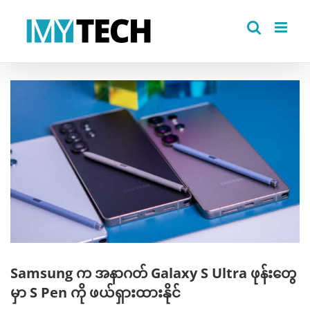
Skip
to
content
View
Larger
Image
Samsung က အနာဂတ် Galaxy S Ultra ဖုန်းတွေ
မှာ S Pen ကို ဖယ်ရှားထားနိုင်