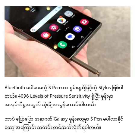
Bluetooth မပါပေမယ့် S Pen ဟာ စွမ်းရည်မြင့်တဲ့ Stylus ဖြစ်ပါ
တယ်။ 4096 Levels of Pressure Sensitivity ရှိပြီး ဖုန်းမှာ
အလုပ်ကိစ္စအတွက် သုံးဖို့ အလွန်ကောင်းပါတယ်။
ဘာပဲ ပြောပြော အနာဂတ် Galaxy ဖုန်းတွေမှာ S Pen မပါလာနိုင်
တော့ အကြောင်း သတင်း တင်ဆက်လိုက်ရပါတယ်။