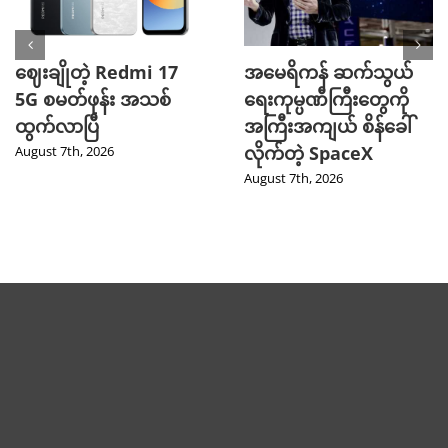
ဈေးချိုတဲ့ Redmi 17
အမေရိကန် ဆက်သွယ်
5G စမတ်ဖုန်း အသစ်
ရေးကုမ္ပဏီကြီးတွေကို
ထွက်လာပြီ
အကြီးအကျယ် စိန်ခေါ်
လိုက်တဲ့ SpaceX
August 7th, 2026
August 7th, 2026