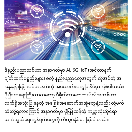
ဒီနည်းပညာသစ်ဟာ အနာဂတ်မှာ AI, 6G, IoT (အင်တာနက်
ချိတ်ဆက်ပစ္စည်းများ) စတဲ့ နည်းပညာတွေအတွက် လိုအပ်တဲ့ အ
မြန်နှုန်းမြင့် အင်တာနက်ကို အထောက်အကူပြုနိုင်မှာ ဖြစ်ပါတယ်။
ပိုပြီး အရေးကြီးတာကတော့ ဒီဖိုက်ဘာကေဘယ်လ်အသစ်ဟာ
လက်ရှိအသုံးပြုနေတဲ့ အခြေခံအဆောက်အအုံတွေနဲ့လည်း တွဲဖက်
သုံးလို့ရတာကြောင့် အနာဂတ်မှာ ပိုမြန်ဆန်တဲ့ ကမ္ဘာလုံးဆိုင်ရာ
ဆက်သွယ်ရေးကွန်ရက်တွေကို တီထွင်နိုင်မှာ ဖြစ်ပါတယ်။