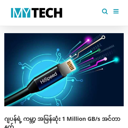
Skip
to
content
View
Larger
Image
ဂျပန်ရဲ့ ကမ္ဘာ့ အမြန်ဆုံး 1 Million GB/s အင်တာ
နက်