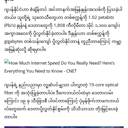
ဂျပန်နိုင်ငံဟာ စံချိန်တင် အင်တာနက်အမြန်နှုန်းအသစ်ကို ပြသခဲ့ပါ
တယ်။ သူတို့ရဲ့ သုတေသီတွေဟာ တစ်စက္ကန့်ကို 1.02 petabits
(Pb/s) နှုန်းနဲ့ ဒေတာတွေကို 1,808 ကီလိုမီတာ (မိုင် ၁,၁၀၀ ကျော်)
အကွာအဝေးကို ပို့လွှတ်နိုင်ခဲ့တာပါ။ ဒီနှုန်းဟာ တစ်စက္ကန့်ကို
gigabytes တစ်သန်းကျော် ပို့လွှတ်နိုင်တာနဲ့ တူညီတာကြောင့် ကမ္ဘာ့
အမြန်ဆုံးလို့ ဆိုရမှာပါ။
ဂျပန်ရဲ့ နည်းပညာမှာ လူ့ဆံပင်မျှသာ ပါးလွှာတဲ့ 19-core optical
fiber ကို အသုံးပြုခဲ့တာပါပဲ။ ဒီကေဘယ်လ်ထဲမှာ ဒေတာလမ်း
ကြောင်း ၁၉ ခု သီးခြားစီ ပါဝင်တာကြောင့် ပုံမှန်ဖိုက်ဘာကေဘယ်
လ်တွေထက် ဒေတာပို့လွှတ်နိုင်စွမ်းကို သိသိသာသာ တိုးမြှင့်ပေးခဲ့
တာပါ။