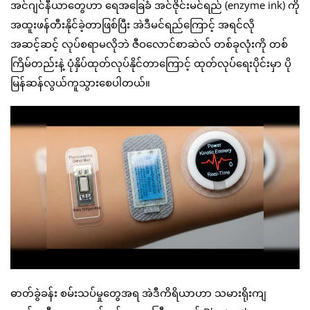
အင်ဂျင်နီယာတွေဟာ ရေအခြေခံ အင်ဇိုင်းမင်ရည် (enzyme ink) ကို
အထူးဖန်တီးနိုင်ခဲ့တာဖြစ်ပြီး အဲဒီမင်ရည်ကြောင့် အရင်လို
အဆင့်ဆင့် လုပ်စရာမလိုဘဲ ဇီဝလောင်စာဆဲလ် တစ်ခုလုံးကို တစ်
ကြိမ်တည်းနဲ့ ပုံနှိပ်ထုတ်လုပ်နိုင်တာကြောင့် ထုတ်လုပ်ရေးပိုင်းမှာ ပို
မြန်ဆန်လွယ်ကူသွားစေပါတယ်။
ဓာတ်ခွဲခန်း စမ်းသပ်မှုတွေအရ အဲဒီကိရိယာဟာ သမားရိုးကျ