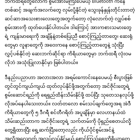
ဘက်ထရီတွေလောက် စွမ်းအားမကြီးပေမယ့် Bluetooth ကနေ
တစ်ဆင့် အချက်အလက်တွေ လှမ်းပို့နိုင်တဲ့ သွေးခုန်နှုန်းတိုင်းတာတဲ့
ဆင်ဆာအသေးစားလေးတွေအတွက်တော့ လုံလောက်တဲ့ လျှပ်စစ်
စွမ်းအားကို ထုတ်ပေးနိုင်ပါတယ်။ ဒါကြောင့် အားကစားသမားတွေ
ရဲ့ ကျန်းမာရေးကို အချိန်နဲ့တစ်ပြေးညီ စောင့်ကြည့်တာတွေ၊ ဆေးရုံ
တွေမှာ လူနာတွေကို အဝေးကနေ စောင့်ကြည့်တာတွေနဲ့ သုံးပြီး
လွှင့်ပစ်နိုင်တဲ့ ဆေးဘက်ဆိုင်ရာ ကိရိယာတွေမှာ ဘက်ထရီ လုံးဝမ
လိုဘဲ အသုံးပြုလာနိုင်မှာ ဖြစ်ပါတယ်။
ဒီနည်းပညာဟာ အလားအလာ အရမ်းကောင်းနေပေမယ့် စီးပွားဖြစ်
တွင်တွင်ကျယ်ကျယ် ထုတ်လုပ်နိုင်ဖို့အတွက်တော့ အင်ဇိုင်းတွေရဲ့
စွမ်းဆောင်ရည်ကို ရေရှည်ထိန်းသိမ်းနိုင်ဖို့ ထပ်ပြီး သုတေသနလုပ်ဖို့
လိုအပ်နေပါသေးတယ်။ လတ်တလော စမ်းသပ်ချက်တွေအရ အဲဒီ
ကိရိယာတွေကို ၅ ဒီဂရီ စင်တီဂရိတ် အပူချိန်မှာ လေဟာနယ်ထဲ
သိမ်းဆည်းတာက အင်ဇိုင်းတွေရဲ့ သက်တမ်းကို ပိုရှည်စေတယ်လို့
တွေ့ရှိထားပြီး ရှေ့ဆက်ပြီးတော့လည်း ကိုယ်ပိုင်စွမ်းအင်နဲ့
အလိုအလျောက် အလုပ်လုပ်နိုင်မယ့် စောင့်ကြည့်ရေးကိရိယာတွေ