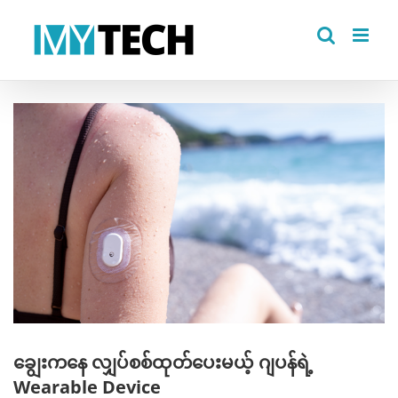
Skip
to
content
View
Larger
Image
ချွေးကနေ လျှပ်စစ်ထုတ်ပေးမယ့် ဂျပန်ရဲ့
Wearable Device