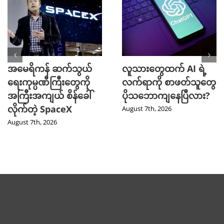
အမေရိကန် ဆက်သွယ်
လူသားတွေထက် AI ရဲ့
ရေးကုမ္ပဏီကြီးတွေကို
လက်ရာကို စာဖတ်သူတွေ
အကြီးအကျယ် စိန်ခေါ်
ပိုသဘောကျနေပြီလား?
လိုက်တဲ့ SpaceX
August 7th, 2026
August 7th, 2026