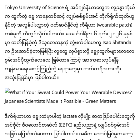
Tokyo University of Science ရဲ့ အင်ဂျင်နီယာတွေက လူ့ခန္ဓာကိုယ်
က ထွက်တဲ့ ချွေးကနေတစ်ဆင့် လျှပ်စစ်စွမ်းအင် တိုက်ရိုက်ထုတ်ယူ
နိုင်တဲ့ အလွန်ပါးလွှာတဲ့ ဝတ်ဆင်နိုင်တဲ့ ကိရိယာ (wearable patch)
တစ်ခုကို တီထွင်လိုက်ပါတယ်။ ဖေဖော်ဝါရီလ ၆ ရက်၊ ၂၀၂၆ ခုနှစ်
မှာ ထုတ်ပြန်ခဲ့တဲ့ ဒီသုတေသနကို တွဲဖက်ပါမောက္ခ Isao Shitanda
က ဦးဆောင်ခဲ့တာဖြစ်ပြီး လူတွေ လှုပ်ရှားလို့ ချွေးထွက်များလေလေ
စွမ်းအင်ပိုထွက်လေလေ ဖြစ်တာကြောင့် အားကစားလုပ်ချိန်
ကျန်းမာရေးစောင့်ကြည့်တဲ့ နေရာတွေမှာ ဘက်ထရီအစားထိုး
အသုံးပြုနိုင်မှာ ဖြစ်ပါတယ်။
ဒီကိရိယာဟာ ချွေးထဲမှာပါတဲ့ lactate လိုမျိုး ဓာတုဒြပ်ပေါင်းတွေကို
အင်ဇိုင်း ဇီဝလောင်စာဆဲလ် (EBFC) နည်းပညာနဲ့ လျှပ်စစ်စွမ်းအင်
အဖြစ် ပြောင်းလဲပေးတာ ဖြစ်ပါတယ်။ အဓိက အောင်မြင်မှုကတော့