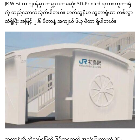
JR West က ဂျပန်မှာ ကမ္ဘာ့ ပထမဆုံး 3D-Printed ရထား ဘူတာရုံ
ကို တည်ဆောက်လိုက်ပါတယ်။ ဟတ်ဆူရှီမာ ဘူတာရုံဟာ တစ်လွှာ
ထဲရှိပြီး အမြင့် ၂.၆ မီတာနဲ့ အကျယ် ၆.၃ မီတာ ရှိပါတယ်။
ဘူတာရုံကို ဘိလပ်မြေလို ဒြပ်ထုတွေကို အသုံးပြုထားတဲ့ 3D-