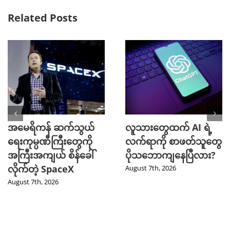
Related Posts
အမေရိကန် ဆက်သွယ်
လူသားတွေထက် AI ရဲ့
ရေးကုမ္ပဏီကြီးတွေကို
လက်ရာကို စာဖတ်သူတွေ
အကြီးအကျယ် စိန်ခေါ်
ပိုသဘောကျနေပြီလား?
လိုက်တဲ့ SpaceX
August 7th, 2026
August 7th, 2026