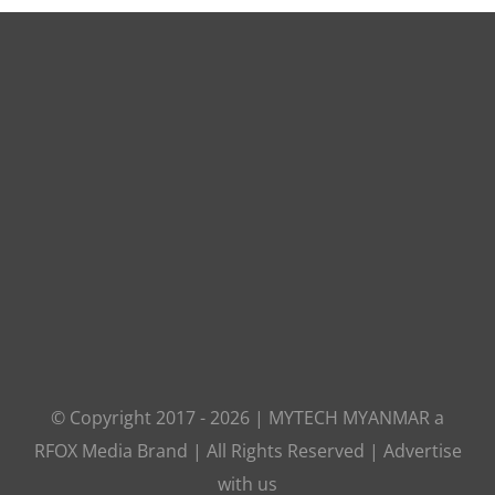
© Copyright 2017 -
2026
|
MYTECH MYANMAR
a
RFOX Media
Brand | All Rights Reserved |
Advertise
with us