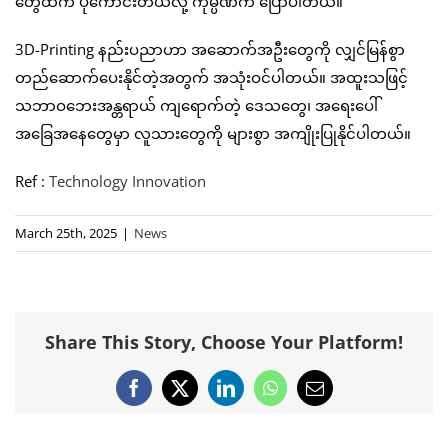
တွေထက် ပိုကောင်းတယ်လို့ ကုမ္ပဏီက ပြောပါတယ်။
3D-Printing နည်းပညာဟာ အဆောက်အဦးတွေကို လျှင်မြန်စွာ
တည်ဆောက်ပေးနိုင်တဲ့အတွက် အသုံးဝင်ပါတယ်။ အထူးသဖြင့်
သဘာဝဘေးအန္တရာယ် ကျရောက်တဲ့ ဒေသတွေ၊ အရေးပေါ်
အခြေအနေတွေမှာ လူသားတွေကို များစွာ အကျိုးပြုနိုင်ပါတယ်။
Ref :
Technology Innovation
March 25th, 2025
|
News
Share This Story, Choose Your Platform!
Facebook
X
LinkedIn
WhatsApp
Email