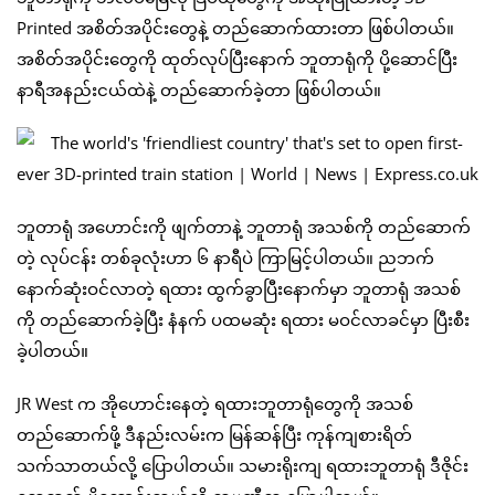
Printed အစိတ်အပိုင်းတွေနဲ့ တည်ဆောက်ထားတာ ဖြစ်ပါတယ်။
အစိတ်အပိုင်းတွေကို ထုတ်လုပ်ပြီးနောက် ဘူတာရုံကို ပို့ဆောင်ပြီး
နာရီအနည်းငယ်ထဲနဲ့ တည်ဆောက်ခဲ့တာ ဖြစ်ပါတယ်။
ဘူတာရုံ အဟောင်းကို ဖျက်တာနဲ့ ဘူတာရုံ အသစ်ကို တည်ဆောက်
တဲ့ လုပ်ငန်း တစ်ခုလုံးဟာ ၆ နာရီပဲ ကြာမြင့်ပါတယ်။ ညဘက်
နောက်ဆုံးဝင်လာတဲ့ ရထား ထွက်ခွာပြီးနောက်မှာ ဘူတာရုံ အသစ်
ကို တည်ဆောက်ခဲ့ပြီး နံနက် ပထမဆုံး ရထား မဝင်လာခင်မှာ ပြီးစီး
ခဲ့ပါတယ်။
JR West က အိုဟောင်းနေတဲ့ ရထားဘူတာရုံတွေကို အသစ်
တည်ဆောက်ဖို့ ဒီနည်းလမ်းက မြန်ဆန်ပြီး ကုန်ကျစားရိတ်
သက်သာတယ်လို့ ပြောပါတယ်။ သမားရိုးကျ ရထားဘူတာရုံ ဒီဇိုင်း