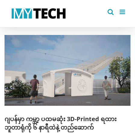
Skip
to
content
View
Larger
Image
ဂျပန်မှာ ကမ္ဘာ့ ပထမဆုံး 3D-Printed ရထား
ဘူတာရုံကို ၆ နာရီထဲနဲ့ တည်ဆောက်