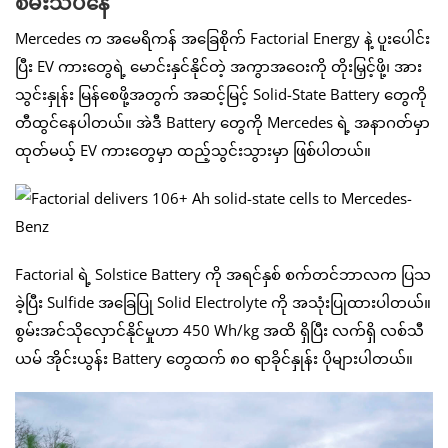
စမ်းသပ်နေ
Mercedes က အမေရိကန် အခြေစိုက် Factorial Energy နဲ့ ပူးပေါင်း
ပြီး EV ကားတွေရဲ့ မောင်းနှင်နိုင်တဲ့ အကွာအဝေးကို တိုးမြှင့်ဖို့၊ အား
သွင်းနှုန်း မြန်စေဖို့အတွက် အဆင့်မြင့် Solid-State Battery တွေကို
တီထွင်နေပါတယ်။ အဲဒီ Battery တွေကို Mercedes ရဲ့ အနာဂတ်မှာ
ထုတ်မယ့် EV ကားတွေမှာ ထည့်သွင်းသွားမှာ ဖြစ်ပါတယ်။
Factorial ရဲ့ Solstice Battery ကို အရင်နှစ် စက်တင်ဘာလက ပြသ
ခဲ့ပြီး Sulfide အခြေပြု Solid Electrolyte ကို အသုံးပြုထားပါတယ်။
စွမ်းအင်သိုလှောင်နိုင်မှုဟာ 450 Wh/kg အထိ ရှိပြီး လက်ရှိ လစ်သီ
ယမ် အိုင်းယွန်း Battery တွေထက် ၈၀ ရာခိုင်နှုန်း ပိုများပါတယ်။