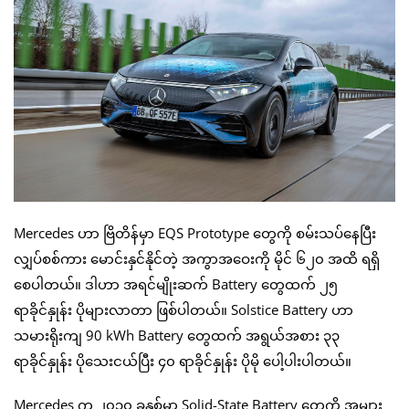
Mercedes ဟာ ဗြိတိန်မှာ EQS Prototype တွေကို စမ်းသပ်နေပြီး
လျှပ်စစ်ကား မောင်းနှင်နိုင်တဲ့ အကွာအဝေးကို မိုင် ၆၂၀ အထိ ရရှိ
စေပါတယ်။ ဒါဟာ အရင်မျိုးဆက် Battery တွေထက် ၂၅
ရာခိုင်နှုန်း ပိုများလာတာ ဖြစ်ပါတယ်။ Solstice Battery ဟာ
သမားရိုးကျ 90 kWh Battery တွေထက် အရွယ်အစား ၃၃
ရာခိုင်နှုန်း ပိုသေးငယ်ပြီး ၄၀ ရာခိုင်နှုန်း ပိုမို ပေါ့ပါးပါတယ်။
Mercedes က ၂၀၃၀ ခုနှစ်မှာ Solid-State Battery တွေကို အများ