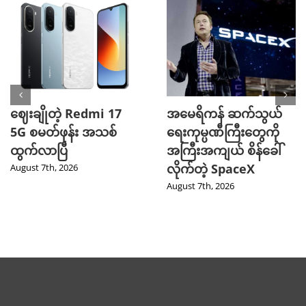
ဈေးချိုတဲ့ Redmi 17
အမေရိကန် ဆက်သွယ်
5G စမတ်ဖုန်း အသစ်
ရေးကုမ္ပဏီကြီးတွေကို
ထွက်လာပြီ
အကြီးအကျယ် စိန်ခေါ်
လိုက်တဲ့ SpaceX
August 7th, 2026
August 7th, 2026