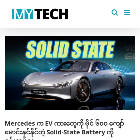
Skip
to
content
View
Larger
Image
Mercedes က EV ကားတွေကို မိုင် ၆၀၀ ကျော်
မောင်းနှင်နိုင်တဲ့ Solid-State Battery ကို