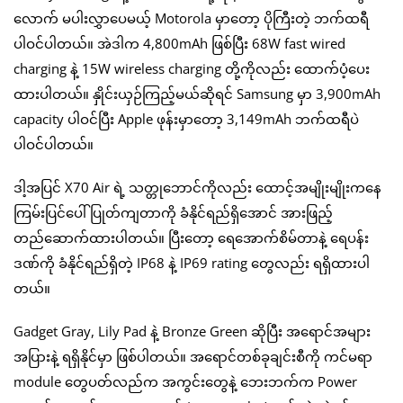
လောက် မပါးလွှာပေမယ့် Motorola မှာတော့ ပိုကြီးတဲ့ ဘက်ထရီ
ပါဝင်ပါတယ်။ အဲဒါက 4,800mAh ဖြစ်ပြီး 68W fast wired
charging နဲ့ 15W wireless charging တို့ကိုလည်း ထောက်ပံ့ပေး
ထားပါတယ်။ နှိုင်းယှဉ်ကြည့်မယ်ဆိုရင် Samsung မှာ 3,900mAh
capacity ပါဝင်ပြီး Apple ဖုန်းမှာတော့ 3,149mAh ဘက်ထရီပဲ
ပါဝင်ပါတယ်။
ဒါ့အပြင် X70 Air ရဲ့ သတ္တုဘောင်ကိုလည်း ထောင့်အမျိုးမျိုးကနေ
ကြမ်းပြင်ပေါ် ပြုတ်ကျတာကို ခံနိုင်ရည်ရှိအောင် အားဖြည့်
တည်ဆောက်ထားပါတယ်။ ပြီးတော့ ရေအောက်စိမ်တာနဲ့ ရေပန်း
ဒဏ်ကို ခံနိုင်ရည်ရှိတဲ့ IP68 နဲ့ IP69 rating တွေလည်း ရရှိထားပါ
တယ်။
Gadget Gray, Lily Pad နဲ့ Bronze Green ဆိုပြီး အရောင်အများ
အပြားနဲ့ ရရှိနိုင်မှာ ဖြစ်ပါတယ်။ အရောင်တစ်ခုချင်းစီကို ကင်မရာ
module တွေပတ်လည်က အကွင်းတွေနဲ့ ဘေးဘက်က Power