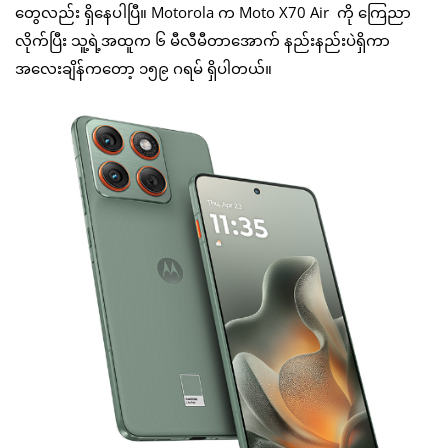
တွေလည်း ရှိနေပါပြီ။ Motorola က Moto X70 Air ကို ကြေညာ
လိုက်ပြီး သူ့ရဲ့အထူက ၆ မီလီမီတာအောက် နည်းနည်းပဲရှိကာ
အလေးချိန်ကတော့ ၁၅၉ ဂရမ် ရှိပါတယ်။