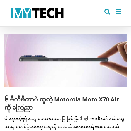
Skip
to
content
View
Larger
Image
၆ မီလီမီတာပဲ ထူတဲ့ Motorola Moto X70 Air
ကို ကြေညာ
ပါးလွှာတဲ့ဖုန်းတွေ ခေတ်စားလာပြီ ဖြစ်ပြီး (high-end) မော်ဒယ်တွေ
ကနေ စတင်ခဲ့ပေမယ့် အခုဆို အလယ်အလတ်တန်းစား မော်ဒယ်