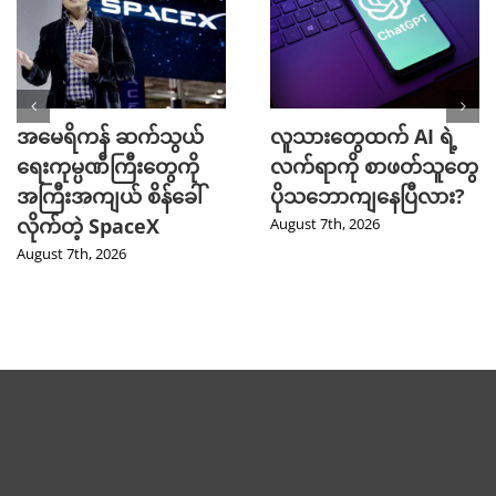
အမေရိကန် ဆက်သွယ်
လူသားတွေထက် AI ရဲ့
ရေးကုမ္ပဏီကြီးတွေကို
လက်ရာကို စာဖတ်သူတွေ
အကြီးအကျယ် စိန်ခေါ်
ပိုသဘောကျနေပြီလား?
လိုက်တဲ့ SpaceX
August 7th, 2026
August 7th, 2026