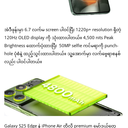
အဲဒီဖုန်းမှာ 6.7 လက်မ screen ပါဝင်ပြီး 1220p+ resolution ရှိတဲ့
120Hz OLED display ကို သုံးထားပါတယ်။ 4,500 nits Peak
Brightness ထောက်ပံ့ထားပြီး 50MP selfie ကင်မရာကို punch-
hole ပုံစံနဲ့ ထည့်သွင်းထားပါတယ်။ သူ့အောက်မှာ လက်ဗွေရာစနစ်
လည်း ပါဝင်ပါတယ်။
Galaxy S25 Edge နဲ့ iPhone Air တို့လို premium မော်ဒယ်တွေ