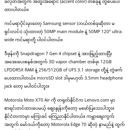
ခလုတ်အတွက် အထူးအရောင် (accent color) တစ်ခုနဲ့ တွဲစပ်ပေး
ထားပါတယ်။
ကင်မရာပိုင်းမှာတော့ Samsung sensor (ဘယ်တစ်ခုဆိုတာ မ
ရှင်းလင်း) သုံးထားတဲ့ 50MP main module နဲ့ 50MP 120° ultra-
wide ကင်မရာတို့ ပါဝင်ပါတယ်။
ဒီဖုန်းကို Snapdragon 7 Gen 4 chipset နဲ့ အားဖြည့်ထားပြီး
အအေးပေးစနစ်အတွက် 3D vapor chamber တစ်ခု၊ 12GB
LPDDR5X RAM နဲ့ 256/512GB of UFS 3.1 storage တို့နဲ့ တွဲဖက်
ပေးထားပါတယ်။ microSD slot ဒါမှမဟုတ် 3.5mm headphone
jack တော့ မပါဝင်ပါဘူး။
Motorola Moto X70 Air ကို တရုတ်နိုင်ငံက Lenovo.com မှာ
စာရင်းတင်ထားပေမယ့် ဈေးနှုန်းကိုတော့ မဖော်ပြသေးပါဘူး။
နိုင်ငံတကာမှာ မကြာခင် ကြေညာနိုင်ပါတယ်။ ကမ္ဘာစျေးကွက်
အတွက် မော်ဒယ်ကိုတော့ Motorola Edge 70 ဆိုတဲ့ နာမည်နဲ့ ထွက်