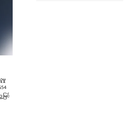
မှု
 G54
့မြင်