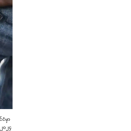
်ငံမှာ
၊ ၂၀၂၄