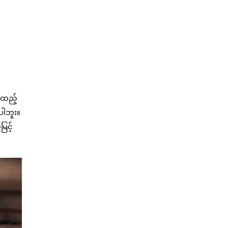
ဲ ထည့်
ပါဘူး။
ြင့်