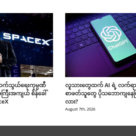
က်သွယ်ရေးကုမ္ပဏီ
လူသားတွေထက် AI ရဲ့ လက်ရာ
ကြီးအကျယ် စိန်ခေါ်
စာဖတ်သူတွေ ပိုသဘောကျနေပြ
aceX
လား?
August 7th, 2026