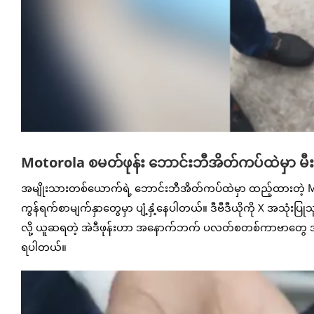
Motorola စမတ်ဖုန်း ဘောင်းဘီအိတ်ကပ်ထဲမှာ မီ
အမျိုးသားတစ်ယောက်ရဲ့ ဘောင်းဘီအိတ်ကပ်ထဲမှာ ထည့်ထားတဲ့ Motoro
ကွန်ရက်စာမျက်နှာတွေမှာ ပျံ့နှံ့နေပါတယ်။ ဒီဗီဒီယိုကို X အသုံးပ
လို့ ယူဆရတဲ့ အဲဒီဖုန်းဟာ အနောက်ဘက် ပလတ်စတစ်ကာဗာတွေ အရည်ပ
ရပါတယ်။
Video
Player