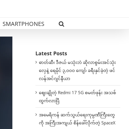
SMARTPHONES
Latest Posts
ဓာတ်ဆီ၊ ဒီဇယ် မသုံးဘဲ ဆိုလာစွမ်းအင်သုံး
လှေနဲ့ ရေမိုင် ၃,၀၀၀ ကျော် ခရီးနှင်ခဲ့တဲ့ ဖင်
လန်အင်ဂျင်နီယာ
ဈေးချိုတဲ့ Redmi 17 5G စမတ်ဖုန်း အသစ်
ထွက်လာပြီ
အမေရိကန် ဆက်သွယ်ရေးကုမ္ပဏီကြီးတွေ
ကို အကြီးအကျယ် စိန်ခေါ်လိုက်တဲ့ SpaceX