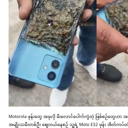
Motorola ဖုန်းတွေ အခုလို မီးလောင်ပေါက်ကွဲတဲ့ ဖြစ်စဉ်တွေဟာ အရ
အမျိုးသမီးတစ်ဦး ဈေးဝယ်နေစဉ် သူ့ရဲ့ Moto E32 ဖုန်း အိတ်ကပ်ထဲမ