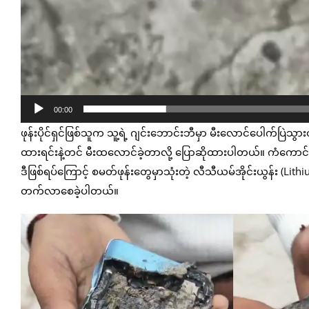
00:00
ဖုန်းပိုင်ရှင်ဖြစ်သူက သူ့ရဲ့ ဂျင်းဘောင်းဘီမှာ မီးလောင်ပေါက်ပြဲသ
ထားရင်းနဲ့တင် မီးထလောင်ခဲ့တာလို့ ပြောဆိုထားပါတယ်။ ကံကောင်းထ
ဒီဖြစ်ရပ်ကြောင့် စမတ်ဖုန်းတွေမှာသုံးတဲ့ လီသီယမ်အိုင်းယွန်း (Lit
တက်လာစေခဲ့ပါတယ်။