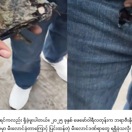
င်ကလည်း ရှိခဲ့ဖူးပါတယ်။ ၂၀၂၅ ခုနှစ် ဖေဖော်ဝါရီလတုန်းက ဘရာဇီးနိုင
ှာ မီးလောင်ခဲ့တာကြောင့် ပြင်းထန်တဲ့ မီးလောင်ဒဏ်ရာတွေ ရရှိခဲ့သလို