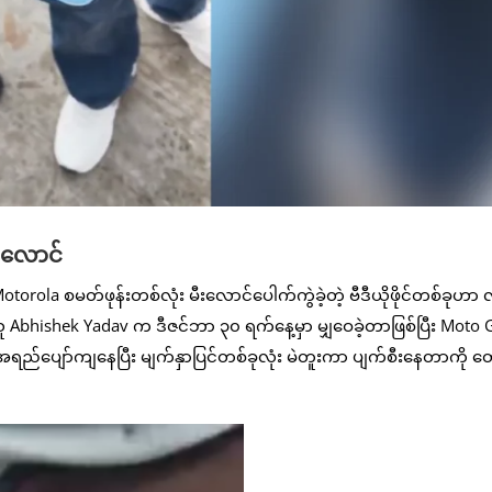
းလောင်
la စမတ်ဖုန်းတစ်လုံး မီးလောင်ပေါက်ကွဲခဲ့တဲ့ ဗီဒီယိုဖိုင်တစ်ခုဟာ လူ
ြုသူ Abhishek Yadav က ဒီဇင်ဘာ ၃၀ ရက်နေ့မှာ မျှဝေခဲ့တာဖြစ်ပြီး Moto
ျော်ကျနေပြီး မျက်နှာပြင်တစ်ခုလုံး မဲတူးကာ ပျက်စီးနေတာကို တွေ