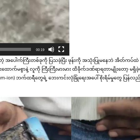
00:19
ွားတဲ့ အပေါက်ကြီးတစ်ခုကို ပြသခဲ့ပြီး ဖုန်းကို အသုံးပြုမနေဘဲ အိတ်ကပ်ထ
ောက်မစွာနဲ့ လူကို ကြီးကြီးမားမား ထိခိုက်ဒဏ်ရာရတာမျိုးတော့ မရှိခဲ့
hium-ion) ဘက်ထရီတွေရဲ့ ဘေးကင်းလုံခြုံရေးအပေါ် စိုးရိမ်မှုတွေ ပြန်လည်မ