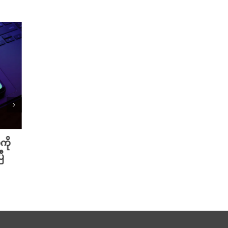
ကို
Meta ရဲ့ AI မော်ဒယ် အင်တာနက်
Xiao
ီ
ချိတ်ဆက်ကာ အခြားကုမ္ပဏီတစ်ခု
ဆာနဲ့
ကို ဟက်ခ်လုပ်ခဲ့
Redmi
August 6th, 2026
August 