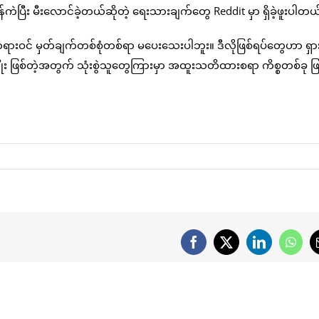
ဲပြီး မီးလောင်ခဲ့တယ်ဆိုတဲ့ ရေးသားချက်တွေ Reddit မှာ ရှိခဲ့ဖူးပါတယ
ရားဝင် မှတ်ချက်တစ်စုံတစ်ရာ မပေးသေးပါဘူး။ ဒီလိုဖြစ်ရပ်တွေဟာ ရှာ
ျိုး ဖြစ်တဲ့အတွက် သုံးစွဲသူတွေကြားမှာ အထူးသတိထားစရာ ကိစ္စတစ်ခု ဖ
Facebook
X
LinkedIn
What