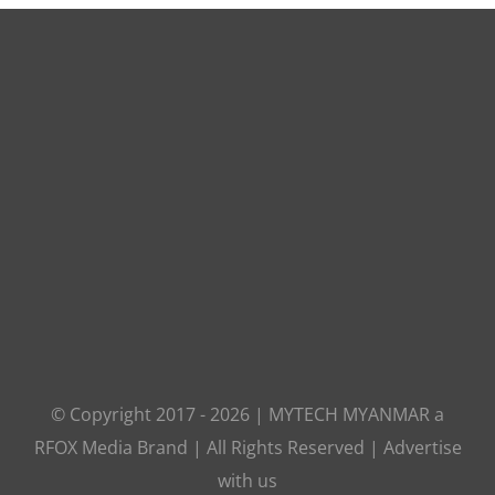
© Copyright 2017 -
2026
|
MYTECH MYANMAR
a
RFOX Media
Brand | All Rights Reserved |
Advertise
with us