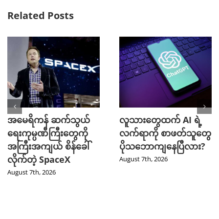
Related Posts
အမေရိကန် ဆက်သွယ်
လူသားတွေထက် AI ရဲ့
ရေးကုမ္ပဏီကြီးတွေကို
လက်ရာကို စာဖတ်သူတွေ
အကြီးအကျယ် စိန်ခေါ်
ပိုသဘောကျနေပြီလား?
လိုက်တဲ့ SpaceX
August 7th, 2026
August 7th, 2026