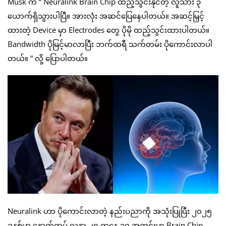
Musk က “ Neuralink Brain Chip ထည့်သွင်းနိုင်တဲ့ လူသား ၃
ယောက်ရှိသွားပါပြီ။ အားလုံး အဆင်ပြေနေပါတယ်။ အဆင့်မြှင့်
ထားတဲ့ Device မှာ Electrodes တွေ ပိုမို ထည့်သွင်းထားပါတယ်။
Bandwidth ပိုမြင့်မာလာပြီး ဘက်ထရီ သက်တမ်း ပိုကောင်းလာပါ
တယ်။ “ လို့ ပြောပါတယ်။
Neuralink ဟာ ပိုကောင်းလာတဲ့ နည်းပညာကို အသုံးပြုပြီး ၂၀၂၅
ခုနှစ်မှာ နောက်ထပ် လူနာ ၂၀ ကနေ ၃၀ အတွင်းမှာ Brain Chip