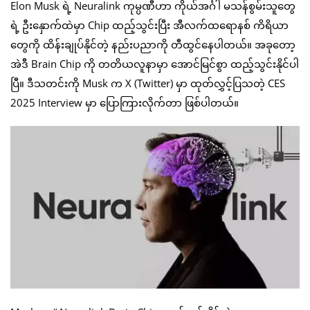
Elon Musk ရဲ့ Neuralink ကုမ္ပဏီဟာ ကိုယ်အင်္ဂါ မသန်စွမ်းသူတွေ
ရဲ့ ဦးနှောက်ထဲမှာ Chip ထည့်သွင်းပြီး အီလက်ထရောနစ် ကိရိယာ
တွေကို ထိန်းချုပ်နိုင်တဲ့ နည်းပညာကို တီထွင်နေပါတယ်။ အခုတော့
အဲဒီ Brain Chip ကို တတိယလူနာမှာ အောင်မြင်စွာ ထည့်သွင်းနိုင်ပါ
ပြီ။ ဒီသတင်းကို Musk က X (Twitter) မှာ ထုတ်လွှင့်ပြသတဲ့ CES
2025 Interview မှာ ပြောကြားလိုက်တာ ဖြစ်ပါတယ်။