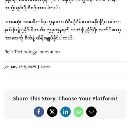
ထည့်သွင်းဖို့ စီစဉ်ထားပါတယ်။
ပထမဆုံး အမေရိကန်မှ လူနာဟာ ဗီဒီယိုဂိမ်းကစားနိုင်ပြီး အင်တာ
နက် ကြည့်နိုင်ပါတယ်။ လူမှုကွန်ရက် အသုံးပြုနိုင်ပြီး လက်ပ်တော့
ကာဆာကို စိတ်နဲ့ ထိန်းချုပ်နိုင်ပါတယ်။
Ref :
Technology Innovation
January 15th, 2025
|
News
Share This Story, Choose Your Platform!
Facebook
X
LinkedIn
WhatsApp
Email