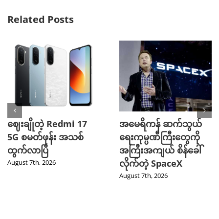
Related Posts
ဈေးချိုတဲ့ Redmi 17
အမေရိကန် ဆက်သွယ်
5G စမတ်ဖုန်း အသစ်
ရေးကုမ္ပဏီကြီးတွေကို
ထွက်လာပြီ
အကြီးအကျယ် စိန်ခေါ်
လိုက်တဲ့ SpaceX
August 7th, 2026
August 7th, 2026