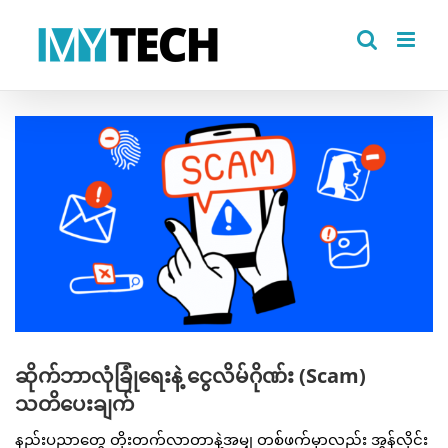
Skip
to
content
View
Larger
Image
ဆိုက်ဘာလုံခြုံရေးနဲ့ ငွေလိမ်ဂိုဏ်း (Scam)
သတိပေးချက်
နည်းပညာတွေ တိုးတက်လာတာနဲ့အမျှ တစ်ဖက်မှာလည်း အွန်လိုင်း