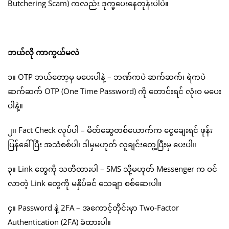
Butchering Scam) ကလည်း ဒုက္ခပေးနေတုန်းပါပဲ။
ဘယ်လို ကာကွယ်မလဲ
၁။ OTP ဘယ်တော့မှ မပေးပါနဲ့ – ဘဏ်ကပဲ ဆက်ဆက်၊ ရဲကပဲ
ဆက်ဆက် OTP (One Time Password) ကို တောင်းရင် လုံးဝ မပေး
ပါနဲ့။
၂။ Fact Check လုပ်ပါ – မိတ်ဆွေတစ်ယောက်က ငွေချေးရင် ဖုန်း
ပြန်ခေါ်ပြီး အသံစစ်ပါ၊ ဒါမှမဟုတ် လူချင်းတွေ့ပြီးမှ ပေးပါ။
၃။ Link တွေကို သတိထားပါ – SMS သို့မဟုတ် Messenger က ဝင်
လာတဲ့ Link တွေကို မနှိပ်ခင် သေချာ စစ်ဆေးပါ။
၄။ Password နဲ့ 2FA – အကောင့်တိုင်းမှာ Two-Factor
Authentication (2FA) ခံထားပါ။