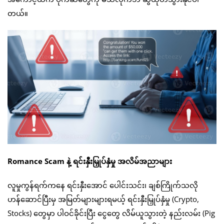
တယ်။
Romance Scam နဲ့ ရင်းနှီးမြှုပ်နှံမှု အလိမ်အညာများ
လူမှုကွန်ရက်ကနေ ရင်းနှီးအောင် ပေါင်းသင်း၊ ချစ်ကြိုက်သလို
ဟန်ဆောင်ပြီးမှ အမြတ်များများရမယ့် ရင်းနှီးမြှုပ်နှံမှု (Crypto,
Stocks) တွေမှာ ပါဝင်ခိုင်းပြီး ငွေတွေ လိမ်ယူသွားတဲ့ နည်းလမ်း (Pig