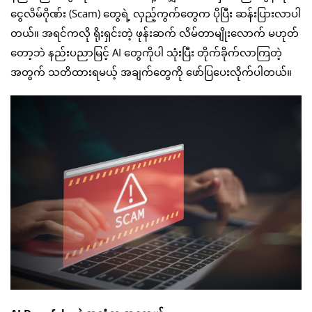
ငွေလိမ်ဂိုဏ်း (Scam) တွေရဲ့ လှည့်ကွက်တွေက ပိုပြီး ဆန်းပြားလာပါ
တယ်။ အရင်ကလို ရိုးရှင်းတဲ့ ဖုန်းဆက် လိမ်တာမျိုးလောက် မဟုတ်
တော့ဘဲ နည်းပညာမြင့် AI တွေကိုပါ သုံးပြီး တိုက်ခိုက်လာကြတဲ့
အတွက် သတိထားရမယ့် အချက်တွေကို ဖော်ပြပေးလိုက်ပါတယ်။