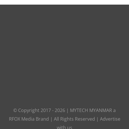
© Copyright 2017 -
2026
|
MYTECH MYANMAR
a
RFOX Media
Brand | All Rights Reserved |
Advertise
with us