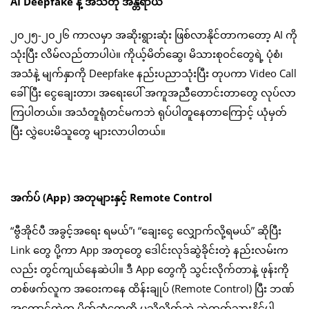
AI Deepfake နဲ့ အသံတု အန္တရာယ်
၂၀၂၅-၂၀၂၆ ကာလမှာ အဆိုးရွားဆုံး ဖြစ်လာနိုင်တာကတော့ AI ကို
သုံးပြီး လိမ်လည်တာပါပဲ။ ကိုယ့်မိတ်ဆွေ၊ မိသားစုဝင်တွေရဲ့ ပုံစံ၊
အသံနဲ့ မျက်နှာကို Deepfake နည်းပညာသုံးပြီး တုပကာ Video Call
ခေါ်ပြီး ငွေချေးတာ၊ အရေးပေါ် အကူအညီတောင်းတာတွေ လုပ်လာ
ကြပါတယ်။ အသံတူရုံတင်မကဘဲ ရုပ်ပါတူနေတာကြောင့် ယုံမှတ်
ပြီး လွှဲပေးမိသူတွေ များလာပါတယ်။
အက်ပ် (App) အတုများနှင့် Remote Control
“ဗွီအိုင်ပီ အခွင့်အရေး ရမယ်”၊ “ချေးငွေ လျှောက်လို့ရမယ်” ဆိုပြီး
Link တွေ ပို့ကာ App အတုတွေ ဒေါင်းလုဒ်ဆွဲခိုင်းတဲ့ နည်းလမ်းက
လည်း တွင်ကျယ်နေဆဲပါ။ ဒီ App တွေကို သွင်းလိုက်တာနဲ့ ဖုန်းကို
တစ်ဖက်လူက အဝေးကနေ ထိန်းချုပ် (Remote Control) ပြီး ဘဏ်
အကောင့်ထဲက ပိုက်ဆံတွေကို မသိလိုက်ဘဲ ဆွဲထုတ်သွားနိုင်ပါ