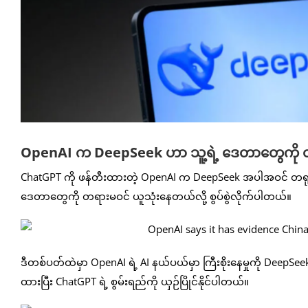
OpenAI က DeepSeek ဟာ သူ့ရဲ့ ဒေတာတွေကို တရာ
ChatGPT ကို ဖန်တီးထားတဲ့ OpenAI က DeepSeek အပါအဝင် တရုတ် AI
ဒေတာတွေကို တရားမဝင် ယူသုံးနေတယ်လို့ စွပ်စွဲလိုက်ပါတယ်။
ဒီတစ်ပတ်ထဲမှာ OpenAI ရဲ့ AI နယ်ပယ်မှာ ကြီးစိုးနေမှုကို Deep
ထားပြီး ChatGPT ရဲ့ စွမ်းရည်ကို ယှဉ်ပြိုင်နိုင်ပါတယ်။