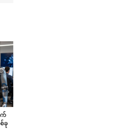
နက်
Xiaomi က Snapdragon ပရိုဆက်
၃၅ မိန
်ခု
ဆာနဲ့ 8,000mAh ဘက်ထရီ ပါတဲ့
ပေးနို
Redmi Note 17 ကို မိတ်ဆက်
စ-စ် 