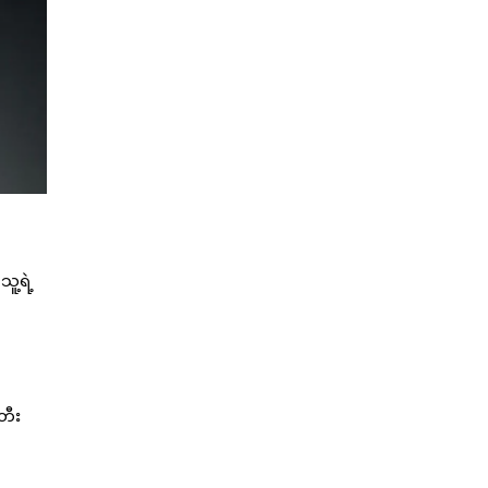
ူ့ရဲ့
တီး