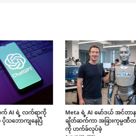
် AI ရဲ့ လက်ရာကို
Meta ရဲ့ AI မော်ဒယ် အင်တာ
 ပိုသဘောကျနေပြီ
ချိတ်ဆက်ကာ အခြားကုမ္ပဏီတစ
ကို ဟက်ခ်လုပ်ခဲ့