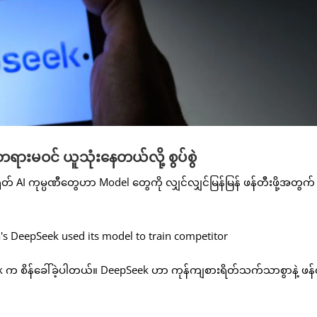
းမဝင် ယူသုံးနေတယ်လို့ စွပ်စွဲ
 ကုမ္ပဏီတွေဟာ Model တွေကို လျှင်လျှင်မြန်မြန် ဖန်တီးဖို့အတွက် သ
Seek က စိန်ခေါ်ခဲ့ပါတယ်။ DeepSeek ဟာ ကုန်ကျစားရိတ်သက်သာစွာနဲ့ ဖန်