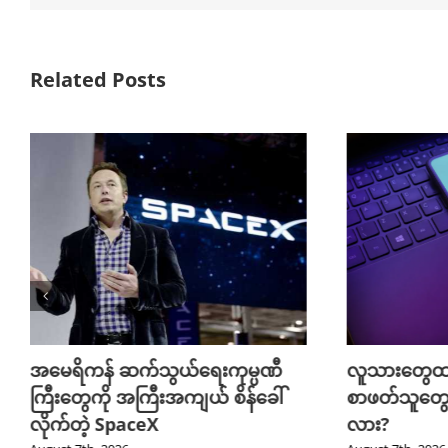
Related Posts
အမေရိကန် ဆက်သွယ်ရေးကုမ္ပဏီ
လူသားတွေထက
ကြီးတွေကို အကြီးအကျယ် စိန်ခေါ်
စာဖတ်သူတွေ
လိုက်တဲ့ SpaceX
လား?