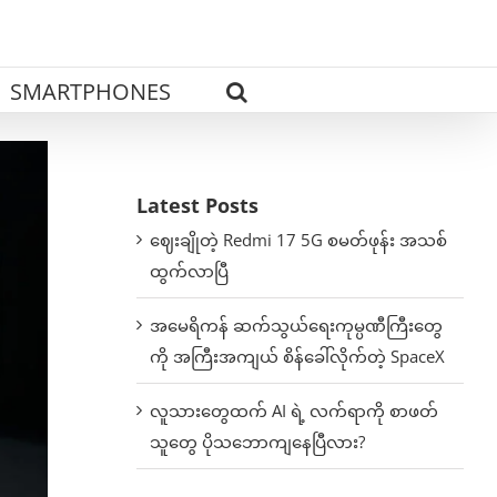
SMARTPHONES
Latest Posts
ဈေးချိုတဲ့ Redmi 17 5G စမတ်ဖုန်း အသစ်
ထွက်လာပြီ
အမေရိကန် ဆက်သွယ်ရေးကုမ္ပဏီကြီးတွေ
ကို အကြီးအကျယ် စိန်ခေါ်လိုက်တဲ့ SpaceX
လူသားတွေထက် AI ရဲ့ လက်ရာကို စာဖတ်
သူတွေ ပိုသဘောကျနေပြီလား?