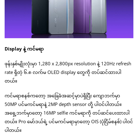
Display နဲ့ ကင်မရာ
ဖုန်းနှစ်မျိုးလုံးမှာ 1,280 x 2,800px resolution နဲ့ 120Hz refresh
rate ရှိတဲ့ ၆.၈ လက်မ OLED display တွေကို တပ်ဆင်ထားပါ
တယ်။
ကင်မရာစနစ်ကတော့ အခြေခံအဆင့်မှာပဲရှိပြီး ကျောဘက်မှာ
50MP ပင်မကင်မရာနဲ့ 2MP depth sensor တို့ ပါဝင်ပါတယ်။
အရှေ့ဘက်မှာတော့ 16MP selfie ကင်မရာကို တပ်ဆင်ပေးထားပါ
တယ်။ Pro မော်ဒယ်ရဲ့ ပင်မကင်မရာမှာတော့ OIS (ပုံငြိမ်စနစ်) ပါဝင်
ပါတယ်။