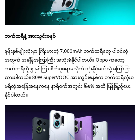
ဘက်ထရီနဲ့ အားသွင်းစနစ်
ဖုန်းနှစ်မျိုးလုံးမှာ ကြီးမားတဲ့ 7,000mAh ဘက်ထရီတွေ ပါဝင်တဲ့
အတွက် အချိန်အကြာကြီး အသုံးခံနိုင်ပါတယ်။ Oppo ကတော့
ဘက်ထရီကို ၅ နှစ်ကြာ စိတ်ပူစရာမလိုဘဲ သုံးနိုင်မယ်လို့ ကြော်ငြာ
ထားပါတယ်။ 80W SuperVOOC အားသွင်းစနစ်က ဘက်ထရီလုံးဝ
မရှိတဲ့အခြေအနေကနေ နာရီဝက်အတွင်း ၆၈% အထိ ပြန်ဖြည့်ပေး
နိုင်ပါတယ်။