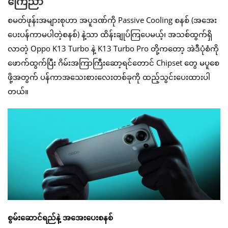
ကြေညာ
စမတ်ဖုန်းအများစုဟာ အပူဒဏ်ကို Passive Cooling စနစ် (အအေး
ပေးပန်ကာမပါတဲ့စနစ်) နဲ့သာ ထိန်းချုပ်ကြပေမယ့်၊ အသစ်ထွက်ရှိ
လာတဲ့ Oppo K13 Turbo နဲ့ K13 Turbo Pro တို့ကတော့ အဲဒီပုံစံကို
ဖောက်ထွက်ပြီး ဂိမ်းအကြာကြီးဆော့ရင်တောင် Chipset တွေ မပူစေ
ဖို့အတွက် ပန်ကာအသေးစားလေးတစ်ခုကို ထည့်သွင်းပေးထားပါ
တယ်။
စွမ်းဆောင်ရည်နဲ့ အအေးပေးစနစ်