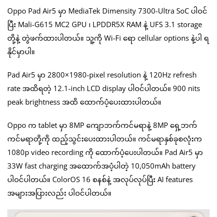
Oppo Pad Air5 မှာ MediaTek Dimensity 7300-Ultra SoC ပါဝင်
ပြီး Mali-G615 MC2 GPU ၊ LPDDR5X RAM နဲ့ UFS 3.1 storage
တို့နဲ့ တွဲဖက်ထားပါတယ်။ သူ့ကို Wi-Fi ရော cellular options နဲ့ပါ ရ
နိုင်မှာပါ။
Pad Air5 မှာ 2800×1980-pixel resolution နဲ့ 120Hz refresh
rate အထိရတဲ့ 12.1-inch LCD display ပါဝင်ပါတယ်။ 900 nits
peak brightness အထိ ထောက်ပံ့ပေးထားပါတယ်။
Oppo က tablet မှာ 8MP ကျောဘက်ကင်မရာနဲ့ 8MP ရှေ့ဘက်
ကင်မရာတို့ကို ထည့်သွင်းပေးထားပါတယ်။ ကင်မရာနှစ်ခုစလုံးက
1080p video recording ကို ထောက်ပံ့ပေးပါတယ်။ Pad Air5 မှာ
33W fast charging အထောက်အပံ့ပါတဲ့ 10,050mAh battery
ပါဝင်ပါတယ်။ ColorOS 16 စနစ်နဲ့ အလုပ်လုပ်ပြီး AI features
အများအပြားလည်း ပါဝင်ပါတယ်။