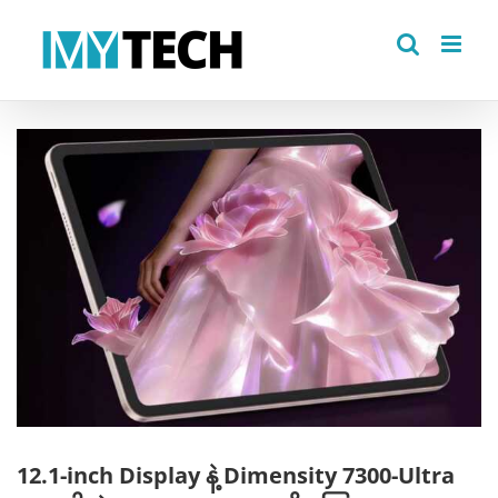
Skip
to
content
View
Larger
Image
12.1-inch Display နဲ့ Dimensity 7300-Ultra