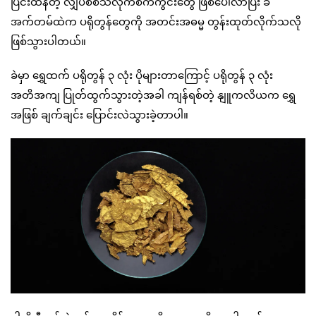
ပြင်းထန်တဲ့ လျှပ်စစ်သံလိုက်စက်ကွင်းတွေ ဖြစ်ပေါ်လာပြီး ခဲ
အက်တမ်ထဲက ပရိုတွန်တွေကို အတင်းအဓမ္မ တွန်းထုတ်လိုက်သလို
ဖြစ်သွားပါတယ်။
ခဲမှာ ရွှေထက် ပရိုတွန် ၃ လုံး ပိုများတာကြောင့် ပရိုတွန် ၃ လုံး
အတိအကျ ပြုတ်ထွက်သွားတဲ့အခါ ကျန်ရစ်တဲ့ နျူကလိယက ရွှေ
အဖြစ် ချက်ချင်း ပြောင်းလဲသွားခဲ့တာပါ။