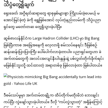
သိပ္ပံတွေ့ရှိချက်
ရှေးခေတ် အဂ္ဂိရတ်ဆရာတွေ ရာစုနှစ်များစွာ ကြိုးပမ်းခဲ့ပေမယ့် မ
အောင်မြင်ခဲ့တဲ့ ခဲကို ရွှေဖြစ်အောင် လုပ်တဲ့နည်းလမ်းကို သိပ္ပံပညာ
ရှင်တွေ မတော်တဆ တွေ့ရှိသွားခဲ့ပါပြီ။
ဆွစ်ဇာလန်နိုင်ငံက Large Hadron Collider (LHC) မှာ Big Bang
ဖြစ်ပြီးကာစ အခြေအနေကို လေ့လာဖို့ စမ်းသပ်နေရင်း ဒီဖြစ်စဉ်
ဆန်းဆန်းပြားပြားကြီး ပေါ်ပေါက်လာခဲ့တာပါ။ ပညာရှင်တွေဟာ ခဲ
အက်တမ်တွေကို အလင်းအလျင်နီးပါးနှုန်းနဲ့ ပစ်လွှတ်တိုက်ခိုက်ရင်း
မဖြစ်နိုင်ဘူးလို့ ထင်ထားတဲ့ အရာတစ်ခု ဖြစ်လာခဲ့တာ ဖြစ်ပါတယ်။
ဒီစမ်းသပ်မှုမှာ အက်တမ်တချို့က ထိပ်တိုက်မတိုးမိဘဲ ဘေးချင်း
ကပ်ပြီး လွဲချော်သွားခဲ့ပါတယ်။ ဒီလို “ကပ်လွဲသွားတဲ့” အရှိန်ကြောင့်