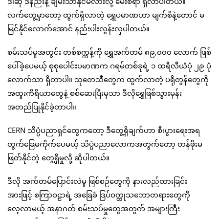
ဒါဆို ဒီနည်းနဲ့ ချမ်းသာနိုင်မလားလို့ မေးစရာ ရှိလာပါတယ်။
လက်တွေ့မှာတော့ ထွက်ရှိလာတဲ့ ရွှေပမာဏဟာ မျက်စိနဲ့တောင် မ
မြင်နိုင်လောက်အောင် နည်းပါးလွန်းလှပါတယ်။
စမ်းသပ်မှုအတွင်း တစ်စက္ကန့်ကို ရွှေအက်တမ် ၈၉,၀၀၀ လောက် ဖြစ်
ပေါ်ခဲ့ပေမယ့် စုစုပေါင်းပမာဏက ဂရမ်တစ်ခုရဲ့ ၁ ထရီလီယံပုံ ၂၉ ပုံ
လောက်သာ ရှိတာပါ။ သုတေသီတွေက ထွက်လာတဲ့ ပရိုတွန်တွေကို
အထူးကိရိယာတွေနဲ့ စစ်ဆေးပြီးမှသာ ဒီလိုရွှေဖြစ်သွားမှန်း
အတည်ပြုနိုင်ခဲ့တာပါ။
CERN သိပ္ပံပညာရှင်တွေကတော့ ဒီတွေ့ရှိချက်ဟာ စီးပွားရေးအရ
တွက်ခြေမကိုက်ပေမယ့် သိပ္ပံပညာလောကအတွက်တော့ တန်ဖိုးမ
ဖြတ်နိုင်တဲ့ တွေ့ရှိမှုလို့ ဆိုပါတယ်။
ဒီလို အက်တမ်ပြောင်းလဲမှု ဖြစ်စဉ်တွေကို နားလည်ထားခြင်း
အားဖြင့် စကြာဝဠာရဲ့ အခြေခံ ဒြပ်ဝတ္ထုသဘောတရားတွေကို
လေ့လာမယ့် အနာဂတ် စမ်းသပ်မှုတွေအတွက် အများကြီး