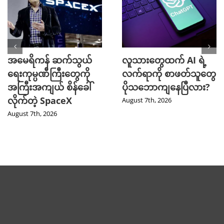
အမေရိကန် ဆက်သွယ်
လူသားတွေထက် AI ရဲ့
ရေးကုမ္ပဏီကြီးတွေကို
လက်ရာကို စာဖတ်သူတွေ
အကြီးအကျယ် စိန်ခေါ်
ပိုသဘောကျနေပြီလား?
လိုက်တဲ့ SpaceX
August 7th, 2026
August 7th, 2026