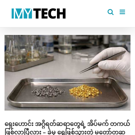
Skip
to
content
View
Larger
Image
ရှေးဟောင်း အဂ္ဂိရတ်ဆရာတွေရဲ့ အိပ်မက် တကယ်
ဖြစ်လာပြီလား – ခဲမှ ရွှေဖြစ်သွားတဲ့ မတော်တဆ