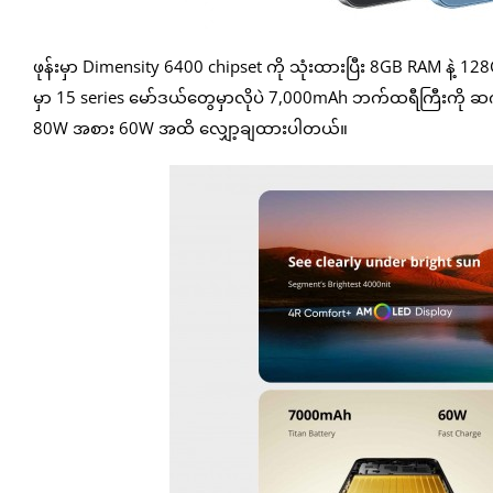
ဖုန်းမှာ Dimensity 6400 chipset ကို သုံးထားပြီး 8GB RAM နဲ
မှာ 15 series မော်ဒယ်တွေမှာလိုပဲ 7,000mAh ဘက်ထရီကြီးကို 
80W အစား 60W အထိ လျှော့ချထားပါတယ်။