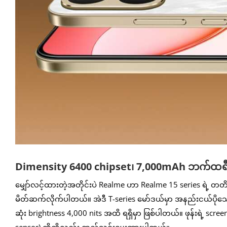
Dimensity 6400 chipset၊ 7,000mAh ဘက်ထရီပါ
မျှော်လင့်ထားတဲ့အတိုင်းပဲ Realme ဟာ Realme 15 series ရဲ့ တတိယ
မိတ်ဆက်လိုက်ပါတယ်။ အဲဒီ T-series မော်ဒယ်မှာ အနည်းငယ်ပိုသေ
ဆုံး brightness 4,000 nits အထိ ရရှိမှာ ဖြစ်ပါတယ်။ ဖုန်းရဲ့ scre