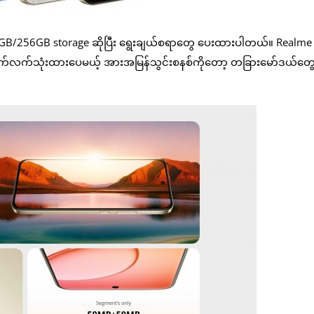
့ 128GB/256GB storage ဆိုပြီး ရွေးချယ်စရာတွေ ပေးထားပါတယ်။ Realme
ဆက်လက်သုံးထားပေမယ့် အားအမြန်သွင်းစနစ်ကိုတော့ တခြားမော်ဒယ်တွေ