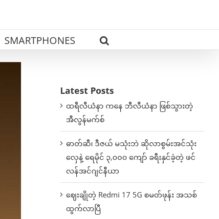
SMARTPHONES
Latest Posts
ထရီလီယံနာ ကနေ ဘီလီယံနာ ဖြစ်သွားတဲ့
အီလွန်မက်စ်
ဓာတ်ဆီ၊ ဒီဇယ် မသုံးဘဲ ဆိုလာစွမ်းအင်သုံး
လှေနဲ့ ရေမိုင် ၃,၀၀၀ ကျော် ခရီးနှင်ခဲ့တဲ့ ဖင်
လန်အင်ဂျင်နီယာ
ဈေးချိုတဲ့ Redmi 17 5G စမတ်ဖုန်း အသစ်
ထွက်လာပြီ