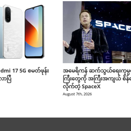
edmi 17 5G စမတ်ဖုန်း
အမေရိကန် ဆက်သွယ်ရေးကုမ္
ာပြီ
ကြီးတွေကို အကြီးအကျယ် စိန်ခ
လိုက်တဲ့ SpaceX
August 7th, 2026