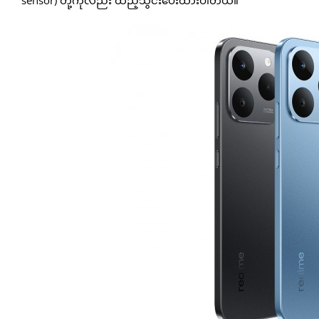
sensor) တို့ကိုလည်း ထည့်သွင်းပေးထားပါတယ်။