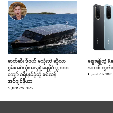
ဓာတ်ဆီ၊ ဒီဇယ် မသုံးဘဲ ဆိုလာ
ဈေးချိုတဲ့ R
စွမ်းအင်သုံး လှေနဲ့ ရေမိုင် ၃,၀၀၀
အသစ် ထွက်လ
ကျော် ခရီးနှင်ခဲ့တဲ့ ဖင်လန်
August 7th, 2026
အင်ဂျင်နီယာ
August 7th, 2026