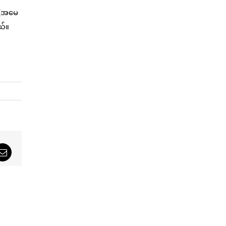
၉ (အမေ
ယ်။
sApp
Email