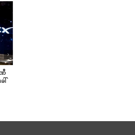
ပဏီ
လူသားတွေထက် AI ရဲ့ လက်ရာကို
Meta 
ေါ်
စာဖတ်သူတွေ ပိုသဘောကျနေပြီ
ချိတ်
လား?
ကို ဟက
August 7th, 2026
August 