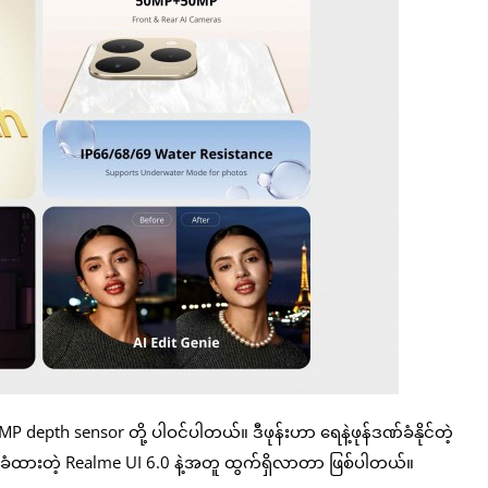
depth sensor တို့ ပါဝင်ပါတယ်။ ဒီဖုန်းဟာ ရေနဲ့ဖုန်ဒဏ်ခံနိုင်တဲ့
ခံထားတဲ့ Realme UI 6.0 နဲ့အတူ ထွက်ရှိလာတာ ဖြစ်ပါတယ်။