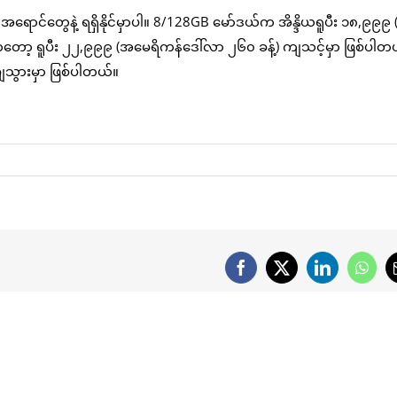
ဲ့ အရောင်တွေနဲ့ ရရှိနိုင်မှာပါ။ 8/128GB မော်ဒယ်က အိန္ဒိယရူပီး ၁၈,၉၉
ကတော့ ရူပီး ၂၂,၉၉၉ (အမေရိကန်ဒေါ်လာ ၂၆၀ ခန့်) ကျသင့်မှာ ဖြစ်ပါတ
ျသွားမှာ ဖြစ်ပါတယ်။
Facebook
X
LinkedIn
What