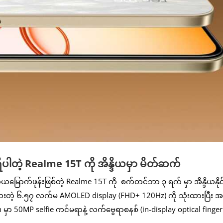
တဲ့ Realme 15T ကို အိန္ဒိယမှာ မိတ်ဆက်
မြောက်ဖုန်းဖြစ်တဲ့ Realme 15T ကို စက်တင်ဘာ ၃ ရက် မှာ အိန္ဒိယနိုင်
းတဲ့ ၆.၅၇ လက်မ AMOLED display (FHD+ 120Hz) ကို သုံးထားပြီး အမ
en မှာ 50MP selfie ကင်မရာနဲ့ လက်ဗွေရာစနစ် (in-display optical finger