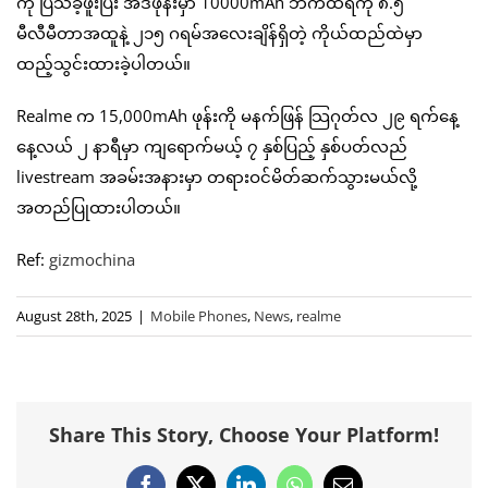
ကို ပြသခဲ့ဖူးပြီး အဲဒီဖုန်းမှာ 10000mAh ဘက်ထရီကို ၈.၅
မီလီမီတာအထူနဲ့ ၂၁၅ ဂရမ်အလေးချိန်ရှိတဲ့ ကိုယ်ထည်ထဲမှာ
ထည့်သွင်းထားခဲ့ပါတယ်။
Realme က 15,000mAh ဖုန်းကို မနက်ဖြန် သြဂုတ်လ ၂၉ ရက်နေ့
နေ့လယ် ၂ နာရီမှာ ကျရောက်မယ့် ၇ နှစ်ပြည့် နှစ်ပတ်လည်
livestream အခမ်းအနားမှာ တရားဝင်မိတ်ဆက်သွားမယ်လို့
အတည်ပြုထားပါတယ်။
Ref:
gizmochina
August 28th, 2025
|
Mobile Phones
,
News
,
realme
Share This Story, Choose Your Platform!