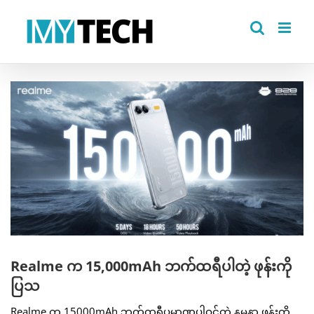
Skip
to
content
View
Larger
Image
Realme က 15,000mAh ဘက်ထရီပါတဲ့ ဖုန်းကို
ပြသ
Realme က 15000mAh ဘက်ထရီပမာဏပါဝင်တဲ့ နမူနာ ဖုန်းကို