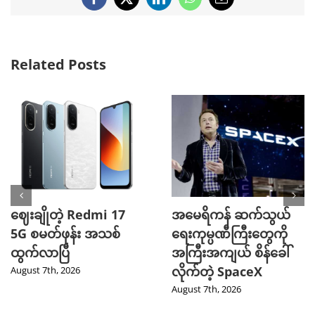
Facebook
X
LinkedIn
WhatsApp
Email
Related Posts
ဈေးချိုတဲ့ Redmi 17
အမေရိကန် ဆက်သွယ်
5G စမတ်ဖုန်း အသစ်
ရေးကုမ္ပဏီကြီးတွေကို
ထွက်လာပြီ
အကြီးအကျယ် စိန်ခေါ်
လိုက်တဲ့ SpaceX
August 7th, 2026
August 7th, 2026