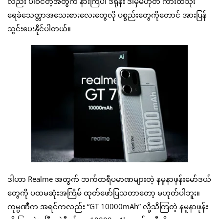
လည်း ပါဝင်တဲ့အတွက် နားကြပ်၊ ဒရုန်း ဒါမှမဟုတ် ကားထဲသုံး
ရေခဲသေတ္တာအသေးစားလေးတွေလို ပစ္စည်းတွေကိုတောင် အားပြန်
သွင်းပေးနိုင်ပါတယ်။
ဒါဟာ Realme အတွက် ဘက်ထရီပမာဏများတဲ့ နမူနာဖုန်းမော်ဒယ်
တွေကို ပထမဆုံးအကြိမ် ထုတ်ဖော်ပြသတာတော့ မဟုတ်ပါဘူး။
ကုမ္ပဏီက အရင်ကလည်း “GT 10000mAh” လို့သိကြတဲ့ နမူနာဖုန်း