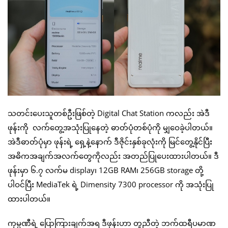
သတင်းပေးသူတစ်ဦးဖြစ်တဲ့ Digital Chat Station ကလည်း အဲဒီ
ဖုန်းကို လက်တွေ့အသုံးပြုနေတဲ့ ဓာတ်ပုံတစ်ပုံကို မျှဝေခဲ့ပါတယ်။
အဲဒီဓာတ်ပုံမှာ ဖုန်းရဲ့ ရှေ့နဲ့နောက် ဒီဇိုင်းနှစ်ခုလုံးကို မြင်တွေ့နိုင်ပြီး
အဓိကအချက်အလက်တွေကိုလည်း အတည်ပြုပေးထားပါတယ်။ ဒီ
ဖုန်းမှာ ၆.၇ လက်မ display၊ 12GB RAM၊ 256GB storage တို့
ပါဝင်ပြီး MediaTek ရဲ့ Dimensity 7300 processor ကို အသုံးပြု
ထားပါတယ်။
ကုမ္ပဏီရဲ့ ပြောကြားချက်အရ ဒီဖုန်းဟာ တူညီတဲ့ ဘက်ထရီပမာဏ