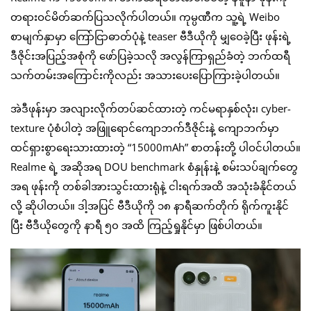
တရားဝင်မိတ်ဆက်ပြသလိုက်ပါတယ်။ ကုမ္ပဏီက သူ့ရဲ့ Weibo
စာမျက်နှာမှာ ကြော်ငြာဓာတ်ပုံနဲ့ teaser ဗီဒီယိုကို မျှဝေခဲ့ပြီး ဖုန်းရဲ့
ဒီဇိုင်းအပြည့်အစုံကို ဖော်ပြခဲ့သလို အလွန်ကြာရှည်ခံတဲ့ ဘက်ထရီ
သက်တမ်းအကြောင်းကိုလည်း အသားပေးပြောကြားခဲ့ပါတယ်။
အဲဒီဖုန်းမှာ အလျားလိုက်တပ်ဆင်ထားတဲ့ ကင်မရာနှစ်လုံး၊ cyber-
texture ပုံစံပါတဲ့ အဖြူရောင်ကျောဘက်ဒီဇိုင်းနဲ့ ကျောဘက်မှာ
ထင်ရှားစွာရေးသားထားတဲ့ “15000mAh” စာတန်းတို့ ပါဝင်ပါတယ်။
Realme ရဲ့ အဆိုအရ DOU benchmark စံနှုန်းနဲ့ စမ်းသပ်ချက်တွေ
အရ ဖုန်းကို တစ်ခါအားသွင်းထားရုံနဲ့ ငါးရက်အထိ အသုံးခံနိုင်တယ်
လို့ ဆိုပါတယ်။ ဒါ့အပြင် ဗီဒီယိုကို ၁၈ နာရီဆက်တိုက် ရိုက်ကူးနိုင်
ပြီး ဗီဒီယိုတွေကို နာရီ ၅၀ အထိ ကြည့်ရှုနိုင်မှာ ဖြစ်ပါတယ်။