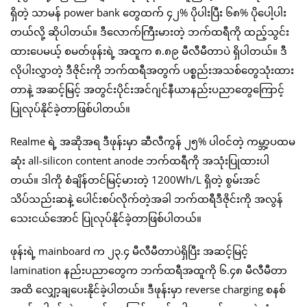
ရှိတဲ့ သာမန် power bank တွေထက် ၄၂% ပိုပါးပြီး ၆၈% ပိုပေါ့ပါး
တယ်လို့ ဆိုပါတယ်။ ဒီလောက်ကြီးမားတဲ့ ဘက်ထရီကို ထည့်သွင်း
ထားပေမယ့် စမတ်ဖုန်းရဲ့ အထူက ၈.၈၉ မီလီမီတာပဲ ရှိပါတယ်။ ဒီ
လိုပါးလွှာတဲ့ ဒီဇိုင်းကို ဘက်ထရီအတွက် ပစ္စည်းအသစ်တွေသုံးထား
တာနဲ့ အဆင့်မြင့် အတွင်းပိုင်းအင်ဂျင်နီယာနည်းပညာတွေကြောင့်
ပြုလုပ်နိုင်ခဲ့တာဖြစ်ပါတယ်။
Realme ရဲ့ အဆိုအရ ဒီဖုန်းမှာ ဆီလီကွန် ၂၅% ပါဝင်တဲ့ ကမ္ဘာ့ပထမ
ဆုံး all-silicon content anode ဘက်ထရီကို အသုံးပြုထားပါ
တယ်။ ဒါကို စံချိန်တင်မြင့်မားတဲ့ 1200Wh/L ရှိတဲ့ စွမ်းအင်
သိပ်သည်းဆနဲ့ ပေါင်းစပ်လိုက်တဲ့အခါ ဘက်ထရီဒီဇိုင်းကို အလွန်
သေးငယ်အောင် ပြုလုပ်နိုင်ခဲ့တာဖြစ်ပါတယ်။
ဖုန်းရဲ့ mainboard က ၂၃.၄ မီလီမီတာပဲရှိပြီး အဆင့်မြင့်
lamination နည်းပညာတွေက ဘက်ထရီအထူကို ၆.၄၈ မီလီမီတာ
အထိ လျှော့ချပေးနိုင်ခဲ့ပါတယ်။ ဒီဖုန်းမှာ reverse charging စနစ်