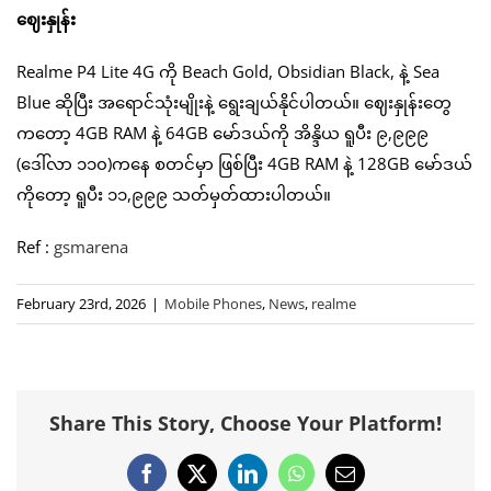
ဈေးနှုန်း
Realme P4 Lite 4G ကို Beach Gold, Obsidian Black, နဲ့ Sea
Blue ဆိုပြီး အရောင်သုံးမျိုးနဲ့ ရွေးချယ်နိုင်ပါတယ်။ ဈေးနှုန်းတွေ
ကတော့ 4GB RAM နဲ့ 64GB မော်ဒယ်ကို အိန္ဒိယ ရူပီး ၉,၉၉၉
(ဒေါ်လာ ၁၁၀)ကနေ စတင်မှာ ဖြစ်ပြီး 4GB RAM နဲ့ 128GB မော်ဒယ်
ကိုတော့ ရူပီး ၁၁,၉၉၉ သတ်မှတ်ထားပါတယ်။
Ref :
gsmarena
February 23rd, 2026
|
Mobile Phones
,
News
,
realme
Share This Story, Choose Your Platform!
Facebook
X
LinkedIn
WhatsApp
Email