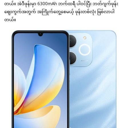
တယ်။ အဲဒီဖုန်းမှာ 6300mAh ဘက်ထရီ ပါဝင်ပြီး ဘတ်ဂျက်ဖုန်း
ဈေးကွက်အတွက် အကြိုက်တွေ့စေမယ့် ဖုန်းတစ်လုံး ဖြစ်လာပါ
တယ်။