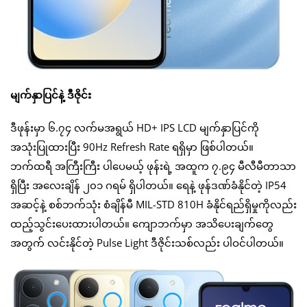
မျက်နှာပြင်နဲ့ ဒီဇိုင်း
ဒီဖုန်းမှာ ၆.၇၄ လက်မအရွယ် HD+ IPS LCD မျက်နှာပြင်ကို
အသုံးပြုထားပြီး 90Hz Refresh Rate ရရှိမှာ ဖြစ်ပါတယ်။
ဘက်ထရီ အကြီးကြီး ပါပေမယ့် ဖုန်းရဲ့ အထူက ၇.၉၄ မီလီမီတာသာ
ရှိပြီး အလေးချိန် ၂၀၁ ဂရမ် ရှိပါတယ်။ ရေနဲ့ ဖုန်ဒဏ်ခံနိုင်တဲ့ IP54
အဆင့်နဲ့ စစ်ဘက်သုံး စံချိန်မီ MIL-STD 810H ခံနိုင်ရည်ရှိမှုကိုလည်း
ထည့်သွင်းပေးထားပါတယ်။ ကျောဘက်မှာ အသိပေးချက်တွေ
အတွက် လင်းနိုင်တဲ့ Pulse Light ဒီဇိုင်းသစ်လည်း ပါဝင်ပါတယ်။