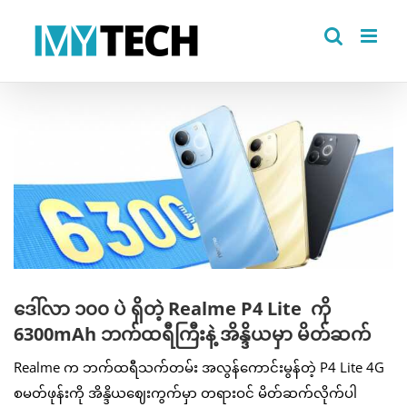
Skip
to
content
View
Larger
Image
ဒေါ်လာ ၁၀၀ ပဲ ရှိတဲ့ Realme P4 Lite ကို
6300mAh ဘက်ထရီကြီးနဲ့ အိန္ဒိယမှာ မိတ်ဆက်
Realme က ဘက်ထရီသက်တမ်း အလွန်ကောင်းမွန်တဲ့ P4 Lite 4G
စမတ်ဖုန်းကို အိန္ဒိယဈေးကွက်မှာ တရားဝင် မိတ်ဆက်လိုက်ပါ