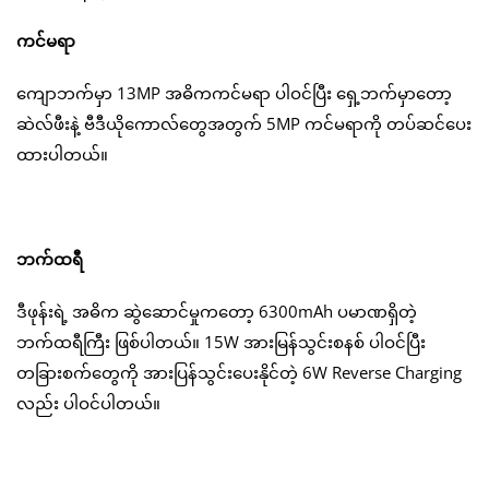
ကင်မရာ
ကျောဘက်မှာ 13MP အဓိကကင်မရာ ပါဝင်ပြီး ရှေ့ဘက်မှာတော့
ဆဲလ်ဖီးနဲ့ ဗီဒီယိုကောလ်တွေအတွက် 5MP ကင်မရာကို တပ်ဆင်ပေး
ထားပါတယ်။
ဘက်ထရီ
ဒီဖုန်းရဲ့ အဓိက ဆွဲဆောင်မှုကတော့ 6300mAh ပမာဏရှိတဲ့
ဘက်ထရီကြီး ဖြစ်ပါတယ်။ 15W အားမြန်သွင်းစနစ် ပါဝင်ပြီး
တခြားစက်တွေကို အားပြန်သွင်းပေးနိုင်တဲ့ 6W Reverse Charging
လည်း ပါဝင်ပါတယ်။