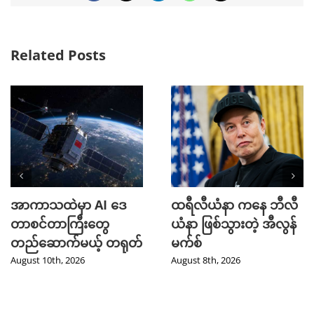
Related Posts
အာကာသထဲမှာ AI ဒေ
ထရီလီယံနာ ကနေ ဘီလီ
တာစင်တာကြီးတွေ
ယံနာ ဖြစ်သွားတဲ့ အီလွန်
တည်ဆောက်မယ့် တရုတ်
မက်စ်
August 10th, 2026
August 8th, 2026