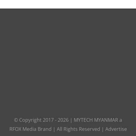
© Copyright 2017 -
2026
|
MYTECH MYANMAR
a
RFOX Media
Brand | All Rights Reserved |
Advertise