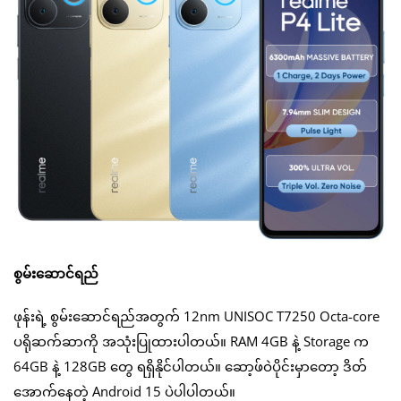
စွမ်းဆောင်ရည်
ဖုန်းရဲ့ စွမ်းဆောင်ရည်အတွက် 12nm UNISOC T7250 Octa-core
ပရိုဆက်ဆာကို အသုံးပြုထားပါတယ်။ RAM 4GB နဲ့ Storage က
64GB နဲ့ 128GB တွေ ရရှိနိုင်ပါတယ်။ ဆော့ဖ်ဝဲပိုင်းမှာတော့ ဒိတ်
အောက်နေတဲ့ Android 15 ပဲပါပါတယ်။