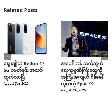
Related Posts
ဈေးချိုတဲ့ Redmi 17
အမေရိကန် ဆက်သွယ်
5G စမတ်ဖုန်း အသစ်
ရေးကုမ္ပဏီကြီးတွေကို
ထွက်လာပြီ
အကြီးအကျယ် စိန်ခေါ်
လိုက်တဲ့ SpaceX
August 7th, 2026
August 7th, 2026