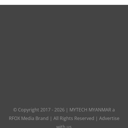
© Copyright 2017 -
2026
|
MYTECH MYANMAR
a
RFOX Media
Brand | All Rights Reserved |
Advertise
with us