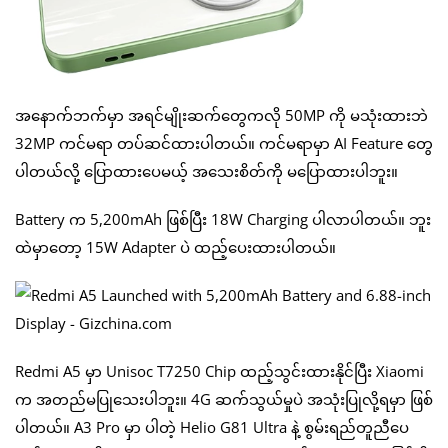
အနောက်ဘက်မှာ အရင်မျိုးဆက်တွေကလို 50MP ကို မသုံးထားဘဲ
32MP ကင်မရာ တပ်ဆင်ထားပါတယ်။ ကင်မရာမှာ AI Feature တွေ
ပါတယ်လို့ ပြောထားပေမယ့် အသေးစိတ်ကို မပြောထားပါဘူး။
Battery က 5,200mAh ဖြစ်ပြီး 18W Charging ပါလာပါတယ်။ ဘူး
ထဲမှာတော့ 15W Adapter ပဲ ထည့်ပေးထားပါတယ်။
Redmi A5 မှာ Unisoc T7250 Chip ထည့်သွင်းထားနိုင်ပြီး Xiaomi
က အတည်မပြုသေးပါဘူး။ 4G ဆက်သွယ်မှုပဲ အသုံးပြုလို့ရမှာ ဖြစ်
ပါတယ်။ A3 Pro မှာ ပါတဲ့ Helio G81 Ultra နဲ့ စွမ်းရည်တူညီပေ