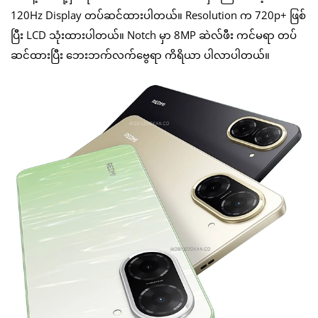
120Hz Display တပ်ဆင်ထားပါတယ်။ Resolution က 720p+ ဖြစ်
ပြီး LCD သုံးထားပါတယ်။ Notch မှာ 8MP ဆဲလ်ဖီး ကင်မရာ တပ်
ဆင်ထားပြီး ဘေးဘက်လက်ဗွေရာ ကိရိယာ ပါလာပါတယ်။