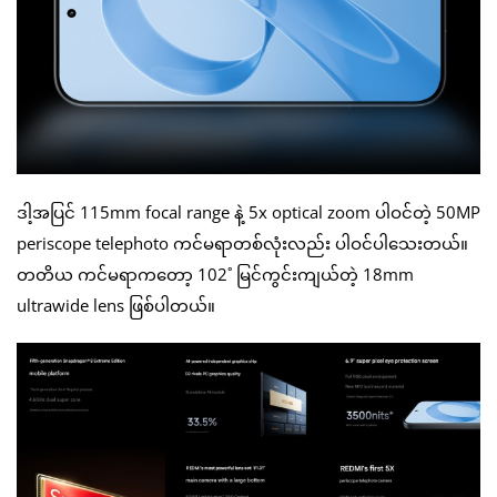
ဒါ့အပြင် 115mm focal range နဲ့ 5x optical zoom ပါဝင်တဲ့ 50MP
periscope telephoto ကင်မရာတစ်လုံးလည်း ပါဝင်ပါသေးတယ်။
တတိယ ကင်မရာကတော့ 102˚ မြင်ကွင်းကျယ်တဲ့ 18mm
ultrawide lens ဖြစ်ပါတယ်။