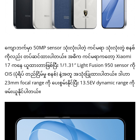
ကျောဘက်မှာ 50MP sensor သုံးလုံးပါတဲ့ ကင်မရာ သုံးလုံးတွဲ စနစ်
ကိုလည်း တပ်ဆင်ထားပါတယ်။ အဓိက ကင်မရာကတော့ Xiaomi
17 ကနေ ယူထားတာဖြစ်ပြီး 1/1.31″ Light Fusion 950 sensor ကို
OIS (ပုံရိပ် တည်ငြိမ်မှု စနစ်) နဲ့အတူ အသုံးပြုထားပါတယ်။ ဒါဟာ
23mm focal range ကို ပေးစွမ်းနိုင်ပြီး 13.5EV dynamic range ကို
ဖမ်းယူနိုင်ပါတယ်။