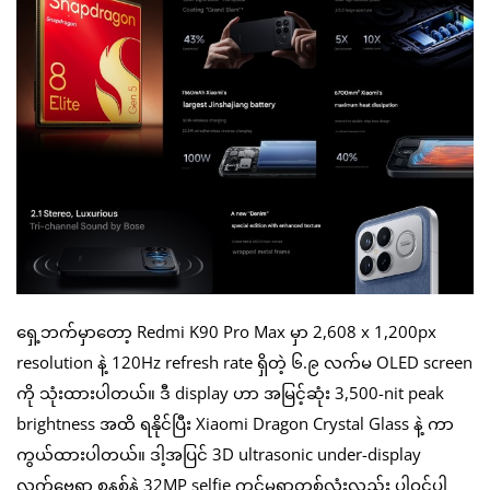
ရှေ့ဘက်မှာတော့ Redmi K90 Pro Max မှာ 2,608 x 1,200px
resolution နဲ့ 120Hz refresh rate ရှိတဲ့ ၆.၉ လက်မ OLED screen
ကို သုံးထားပါတယ်။ ဒီ display ဟာ အမြင့်ဆုံး 3,500-nit peak
brightness အထိ ရနိုင်ပြီး Xiaomi Dragon Crystal Glass နဲ့ ကာ
ကွယ်ထားပါတယ်။ ဒါ့အပြင် 3D ultrasonic under-display
လက်ဗွေရာ စနစ်နဲ့ 32MP selfie ကင်မရာတစ်လုံးလည်း ပါဝင်ပါ