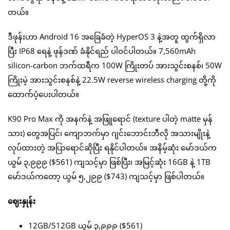
တယ်။
ဒီဖုန်းဟာ Android 16 အခြေခံတဲ့ HyperOS 3 နဲ့အတူ ထွက်ရှိလာ
ပြီး IP68 ရေနဲ့ ဖုန်ဒဏ် ခံနိုင်ရည် ပါဝင်ပါတယ်။ 7,560mAh
silicon-carbon ဘက်ထရီက 100W ကြိုးတပ် အားသွင်းစနစ်၊ 50W
ကြိုးမဲ့ အားသွင်းစနစ်နဲ့ 22.5W reverse wireless charging တို့ကို
ထောက်ပံ့ပေးပါတယ်။
K90 Pro Max ကို အနက်နဲ့ အဖြူရောင် (texture ပါတဲ့ matte မှန်
သား) တွေအပြင်၊ ကျောဘက်မှာ ဂျင်းဘောင်းဘီလို အသားမျိုးနဲ့
လုပ်ထားတဲ့ အပြာရောင်ဆိုပြီး ရနိုင်ပါတယ်။ အနိမ့်ဆုံး မော်ဒယ်က
ယွမ် ၃,၉၉၉ ($561) ကျသင့်မှာ ဖြစ်ပြီး၊ အမြင့်ဆုံး 16GB နဲ့ 1TB
မော်ဒယ်ကတော့ ယွမ် ၅,၂၉၉ ($743) ကျသင့်မှာ ဖြစ်ပါတယ်။
ဈေးနှုန်း
12GB/512GB ယွမ် ၃,၉၉၉ ($561)