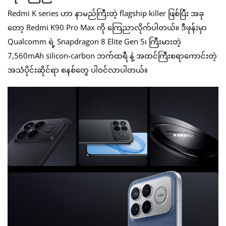
Redmi K series ဟာ နာမည်ကြီးတဲ့ flagship killer ဖြစ်ပြီး အခု
တော့ Redmi K90 Pro Max ကို ကြေညာလိုက်ပါတယ်။ ဒီဖုန်းမှာ
Qualcomm ရဲ့ Snapdragon 8 Elite Gen 5၊ ကြီးမားတဲ့
7,560mAh silicon-carbon ဘက်ထရီ နဲ့ အထင်ကြီးစရာကောင်းတဲ့
အသံပိုင်းဆိုင်ရာ စနစ်တွေ ပါဝင်လာပါတယ်။