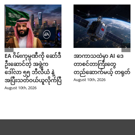
EA ဂိမ်းကုမ္ပဏီကို ဆော်ဒီ
အာကာသထဲမှာ AI ဒေ
ဦးဆောင်တဲ့ အဖွဲ့က
တာစင်တာကြီးတွေ
ဒေါ်လာ ၅၅ ဘီလီယံ နဲ့
တည်ဆောက်မယ့် တရုတ်
အပြီးသတ်ဝယ်ယူလိုက်ပြီ
August 10th, 2026
August 10th, 2026