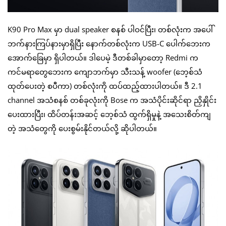
K90 Pro Max မှာ dual speaker စနစ် ပါဝင်ပြီး၊ တစ်လုံးက အပေါ်
ဘက်နားကြပ်နားမှာရှိပြီး နောက်တစ်လုံးက USB-C ပေါက်ဘေးက
အောက်ခြေမှာ ရှိပါတယ်။ ဒါပေမဲ့ ဒီတစ်ခါမှာတော့ Redmi က
ကင်မရာတွေဘေးက ကျောဘက်မှာ သီးသန့် woofer (ဘေ့စ်သံ
ထုတ်ပေးတဲ့ စပီကာ) တစ်လုံးကို ထပ်ထည့်ထားပါတယ်။ ဒီ 2.1
channel အသံစနစ် တစ်ခုလုံးကို Bose က အသံပိုင်းဆိုင်ရာ ညှိနှိုင်း
ပေးထားပြီး၊ ထိပ်တန်းအဆင့် ဘေ့စ်သံ ထွက်ရှိမှုနဲ့ အသေးစိတ်ကျ
တဲ့ အသံတွေကို ပေးစွမ်းနိုင်တယ်လို့ ဆိုပါတယ်။