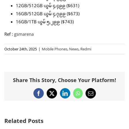
12GB/512GB ယွမ် ၄,၄၉၉ ($631)
16GB/512GB ယွမ် ၄,၇၉၉ ($673)
16GB/1TB ယွမ် ၅,၂၉၉ ($743)
Ref :
gsmarena
October 24th, 2025
|
Mobile Phones
,
News
,
Redmi
Share This Story, Choose Your Platform!
Facebook
X
LinkedIn
WhatsApp
Email
Related Posts