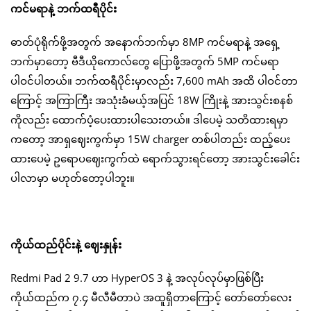
ကင်မရာနဲ့ ဘက်ထရီပိုင်း
ဓာတ်ပုံရိုက်ဖို့အတွက် အနောက်ဘက်မှာ 8MP ကင်မရာနဲ့ အရှေ့
ဘက်မှာတော့ ဗီဒီယိုကောလ်တွေ ပြောဖို့အတွက် 5MP ကင်မရာ
ပါဝင်ပါတယ်။ ဘက်ထရီပိုင်းမှာလည်း 7,600 mAh အထိ ပါဝင်တာ
ကြောင့် အကြာကြီး အသုံးခံမယ့်အပြင် 18W ကြိုးနဲ့ အားသွင်းစနစ်
ကိုလည်း ထောက်ပံ့ပေးထားပါသေးတယ်။ ဒါပေမဲ့ သတိထားရမှာ
ကတော့ အာရှဈေးကွက်မှာ 15W charger တစ်ပါတည်း ထည့်ပေး
ထားပေမဲ့ ဥရောပဈေးကွက်ထဲ ရောက်သွားရင်တော့ အားသွင်းခေါင်း
ပါလာမှာ မဟုတ်တော့ပါဘူး။
ကိုယ်ထည်ပိုင်းနဲ့ ဈေးနှုန်း
Redmi Pad 2 9.7 ဟာ HyperOS 3 နဲ့ အလုပ်လုပ်မှာဖြစ်ပြီး
ကိုယ်ထည်က ၇.၄ မီလီမီတာပဲ အထူရှိတာကြောင့် တော်တော်လေး