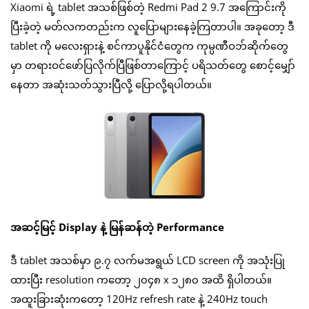
Xiaomi ရဲ့ tablet အသစ်ဖြစ်တဲ့ Redmi Pad 2 9.7 အကြောင်းကို
ပြီးခဲ့တဲ့ မတ်လကတည်းက လူပြောများနေခဲ့ကြတာပါ။ အခုတော့ ဒီ
tablet ကို မလေးရှားနဲ့ စင်ကာပူနိုင်ငံတွေက ကုမ္ပဏီဝဘ်ဆိုက်တွေ
မှာ တရားဝင်ဖော်ပြလိုက်ပြီဖြစ်တာကြောင့် ပရိသတ်တွေ စောင့်မျှော်
နေတာ အဆုံးသတ်သွားပြီလို့ ပြောလို့ရပါတယ်။
အဆင့်မြင့် Display နဲ့ မြန်ဆန်တဲ့ Performance
ဒီ tablet အသစ်မှာ ၉.၇ လက်မအရွယ် LCD screen ကို အသုံးပြု
ထားပြီး resolution ကတော့ ၂၀၄၈ x ၁၂၈၀ အထိ ရှိပါတယ်။
အထူးခြားဆုံးကတော့ 120Hz refresh rate နဲ့ 240Hz touch