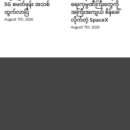
5G စမတ်ဖုန်း အသစ်
ရေးကုမ္ပဏီကြီးတွေကို
ထွက်လာပြီ
အကြီးအကျယ် စိန်ခေါ်
လိုက်တဲ့ SpaceX
August 7th, 2026
August 7th, 2026