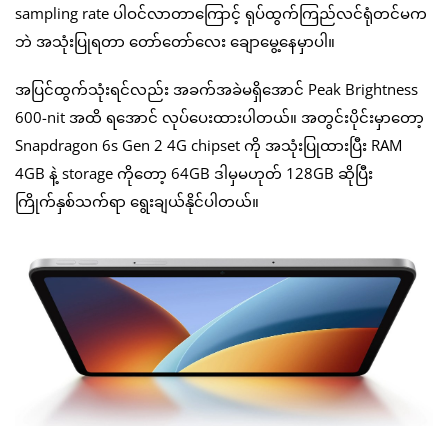
sampling rate ပါဝင်လာတာကြောင့် ရုပ်ထွက်ကြည်လင်ရုံတင်မက
ဘဲ အသုံးပြုရတာ တော်တော်လေး ချောမွေ့နေမှာပါ။
အပြင်ထွက်သုံးရင်လည်း အခက်အခဲမရှိအောင် Peak Brightness
600-nit အထိ ရအောင် လုပ်ပေးထားပါတယ်။ အတွင်းပိုင်းမှာတော့
Snapdragon 6s Gen 2 4G chipset ကို အသုံးပြုထားပြီး RAM
4GB နဲ့ storage ကိုတော့ 64GB ဒါမှမဟုတ် 128GB ဆိုပြီး
ကြိုက်နှစ်သက်ရာ ရွေးချယ်နိုင်ပါတယ်။