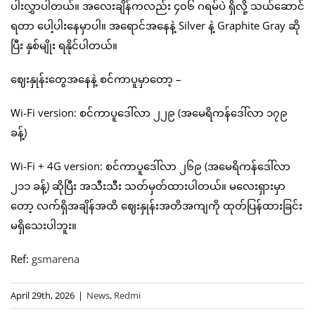
ပါးလွှာပါတယ်။ အလေးချိန်ကလည်း ၄၀၆ ဂရမ်ပဲ ရှိလို့ သယ်ဆောင်
ရတာ ပေါ့ပါးနေမှာပါ။ အရောင်အနေနဲ့ Silver နဲ့ Graphite Gray ဆို
ပြီး နှစ်မျိုး ရနိုင်ပါတယ်။
ဈေးနှုန်းတွေအနေနဲ့ စင်ကာပူမှာတော့ –
Wi-Fi version: စင်ကာပူဒေါ်လာ ၂၂၉ (အမေရိကန်ဒေါ်လာ ၁၇၉
ခန့်)
Wi-Fi + 4G version: စင်ကာပူဒေါ်လာ ၂၆၉ (အမေရိကန်ဒေါ်လာ
၂၁၁ ခန့်) ဆိုပြီး အသီးသီး သတ်မှတ်ထားပါတယ်။ မလေးရှားမှာ
တော့ လက်ရှိအချိန်အထိ ဈေးနှုန်းအတိအကျကို ထုတ်ပြန်ထားခြင်း
မရှိသေးပါဘူး။
Ref:
gsmarena
April 29th, 2026
|
News
,
Redmi