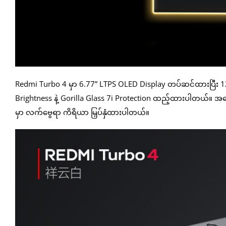
Redmi Turbo 4 မှာ 6.77” LTPS OLED Display တပ်ဆင်ထားပြီး 1
Brightness နဲ့ Gorilla Glass 7i Protection ထည့်ထားပါတယ်။ 
မှာ လက်ဗွေရာ ကိရိယာ မြှပ်နှံထားပါတယ်။