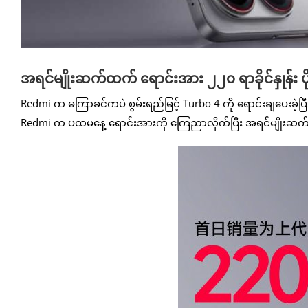
အရင်မျိုးဆက်ထက် ရောင်းအား ၂၂၀ ရာခိုင်နှုန်း
Redmi က မကြာခင်ကပဲ စွမ်းရည်မြင့် Turbo 4 ကို ရောင်းချပေးခဲ
Redmi က ပထမနေ့ ရောင်းအားကို ကြေညာလိုက်ပြီး အရင်မျိုးဆက်ထက