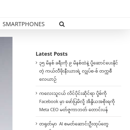
SMARTPHONES
Latest Posts
၃၅ မိနစ် ခရီးကို ၉ မိနစ်ထဲနဲ့ ပို့ဆောင်ပေးနိုင်
တဲ့ ကယ်လီဖိုးနီးယားရဲ့ လျှပ်စ-စ် တက္ကစီ
လေယာဉ်
ကလေးသူငယ် လိင်ပိုင်းဆိုင်ရာ ပို့စ်ကို
Facebook မှာ ဖော်ပြမိလို့ အိန္ဒိယအစိုးရကို
Meta CEO မတ်ဇူကာဘတ် တောင်းပန်
တရုတ်မှာ AI စမတ်ဆောင်းဦးထုပ်တွေ