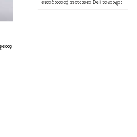
ဆောင်းလာတဲ့ အစားအစာ Deli သမားများ
ခုတော့