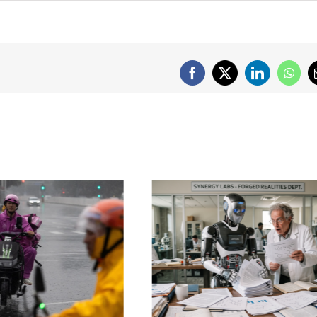
Facebook
X
LinkedIn
What