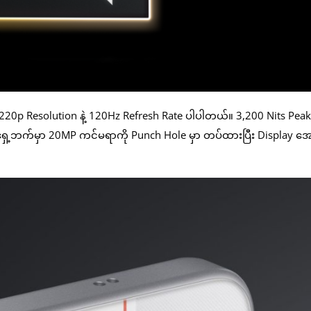
220p Resolution နဲ့ 120Hz Refresh Rate ပါပါတယ်။ 3,200 Nits Peak
အရှေ့ဘက်မှာ 20MP ကင်မရာကို Punch Hole မှာ တပ်ထားပြီး Display အ