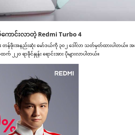
 ပိုကောင်းလာတဲ့ Redmi Turbo 4
့ပြီး တန်ဖိုးအနည်းဆုံး မော်ဒယ်ကို ၃၀၂ ဒေါ်လာ သတ်မှတ်ထားပါတယ်။ အ
် ၂၂၀ ရာခိုင်နှုန်း ရောင်းအား ပိုများလာပါတယ်။