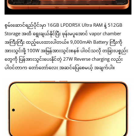
စွမ်းဆောင်ရည်ပိုင်းမှာ 16GB LPDDR5X Ultra RAM နဲ့ 512GB
Storage အထိ ရွေးချယ်နိုင်ပြီး ဖုန်းမပူအောင် vapor chamber
အကြီးကြီး ထည့်ပေးထားပါတယ်။ 9,000mAh Battery ကြီးကို
အားသွင်းဖို့ 100W အမြန်အားသွင်းစနစ် ပါဝင်သလို တခြားပစ္စည်း
တွေကို ပြန်အားသွင်းပေးနိုင်တဲ့ 27W Reverse charging လည်း
ပါဝင်တာက တော်တော်လေး အဆင်ပြေစေမယ့် အချက်ပါ။