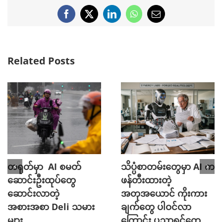
Facebook
X
LinkedIn
WhatsApp
Email
Related Posts
တရုတ်မှာ AI စမတ်
သိပ္ပံစာတမ်းတွေမှာ AI က
ဆောင်းဦးထုပ်တွေ
ဖန်တီးထားတဲ့
ဆောင်းလာတဲ့
အတုအယောင် ကိုးကား
အစားအစာ Deli သမား
ချက်တွေ ပါဝင်လာ
များ
ကြောင်း ပညာရှင်တွေ