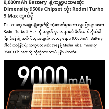
9,000mAh Battery နဲ့ ကမ္ဘာ့ပထမဆုံး
Dimensity 9500s Chipset သုံး Redmi Turbo
5 Max ထွက်ရှိ
Teaser တွေ အမျိုးမျိုးထွက်ပြီးတဲ့နောက်မှာတော့ လူပြောများနေတဲ့
Redmi Turbo 5 Max ကို တရုတ် မှာ တရားဝင် မိတ်ဆက်လိုက်ပါ
ပြီ။ ဒီဖုန်းရဲ့ အမိုက်ဆုံးအချက်ကတော့ ဧရာမ 9,000mAh Battery
ပါဝင်တာဖြစ်ပြီး ကမ္ဘာ့ပထမဆုံးအနေနဲ့ MediaTek Dimensity
9500s Chipset ကို သုံးစွဲထားတာပဲ ဖြစ်ပါတယ်။