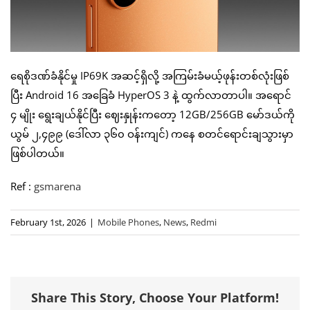
ရေစိုဒဏ်ခံနိုင်မှု IP69K အဆင့်ရှိလို့ အကြမ်းခံမယ့်ဖုန်းတစ်လုံးဖြစ်
ပြီး Android 16 အခြေခံ HyperOS 3 နဲ့ ထွက်လာတာပါ။ အရောင်
၄ မျိုး ရွေးချယ်နိုင်ပြီး ဈေးနှုန်းကတော့ 12GB/256GB မော်ဒယ်ကို
ယွမ် ၂,၄၉၉ (ဒေါ်လာ ၃၆၀ ဝန်းကျင်) ကနေ စတင်ရောင်းချသွားမှာ
ဖြစ်ပါတယ်။
Ref :
gsmarena
February 1st, 2026
|
Mobile Phones
,
News
,
Redmi
Share This Story, Choose Your Platform!