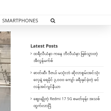
SMARTPHONES
Latest Posts
ထရီလီယံနာ ကနေ ဘီလီယံနာ ဖြစ်သွားတဲ့
အီလွန်မက်စ်
ဓာတ်ဆီ၊ ဒီဇယ် မသုံးဘဲ ဆိုလာစွမ်းအင်သုံး
လှေနဲ့ ရေမိုင် ၃,၀၀၀ ကျော် ခရီးနှင်ခဲ့တဲ့ ဖင်
လန်အင်ဂျင်နီယာ
ဈေးချိုတဲ့ Redmi 17 5G စမတ်ဖုန်း အသစ်
ထွက်လာပြီ