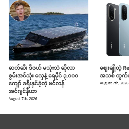
ဓာတ်ဆီ၊ ဒီဇယ် မသုံးဘဲ ဆိုလာ
ဈေးချိုတဲ့ R
စွမ်းအင်သုံး လှေနဲ့ ရေမိုင် ၃,၀၀၀
အသစ် ထွက်လ
ကျော် ခရီးနှင်ခဲ့တဲ့ ဖင်လန်
August 7th, 2026
အင်ဂျင်နီယာ
August 7th, 2026