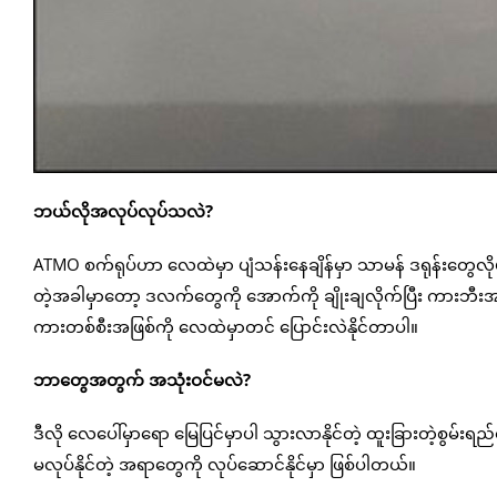
ဘယ်လိုအလုပ်လုပ်သလဲ?
ATMO စက်ရုပ်ဟာ လေထဲမှာ ပျံသန်းနေချိန်မှာ သာမန် ဒရုန်းတွေလိုပဲ
တဲ့အခါမှာတော့ ဒလက်တွေကို အောက်ကို ချိုးချလိုက်ပြီး ကားဘီ
ကားတစ်စီးအဖြစ်ကို လေထဲမှာတင် ပြောင်းလဲနိုင်တာပါ။
ဘာတွေအတွက် အသုံးဝင်မလဲ?
ဒီလို လေပေါ်မှာရော မြေပြင်မှာပါ သွားလာနိုင်တဲ့ ထူးခြားတဲ့စွမ်
မလုပ်နိုင်တဲ့ အရာတွေကို လုပ်ဆောင်နိုင်မှာ ဖြစ်ပါတယ်။