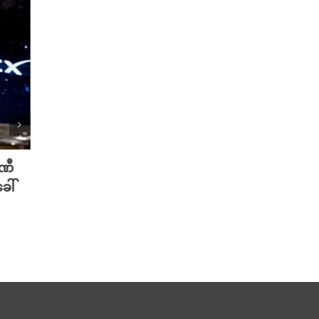
ပဏီ
လူသားတွေထက် AI ရဲ့ လက်ရာကို
Meta 
ေါ်
စာဖတ်သူတွေ ပိုသဘောကျနေပြီ
ချိတ်
လား?
ကို ဟက
August 7th, 2026
August 