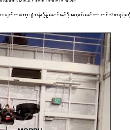
ချက်ကတော့ ပျံသန်းဖို့နဲ့ မောင်းနှင်ဖို့အတွက် မော်တာ တစ်လုံးတည်းက