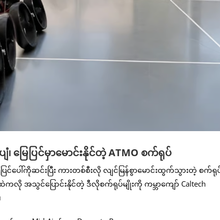
 မြေပြင်မှာမောင်းနိုင်တဲ့ ATMO စက်ရုပ်
င်ပေါ်ကိုဆင်းပြီး ကားတစ်စီးလို လျင်မြန်စွာမောင်းထွက်သွားတဲ့ စက်ရုပ်
ို အသွင်ပြောင်းနိုင်တဲ့ ဒီလိုစက်ရုပ်မျိုးကို ကမ္ဘာကျော် Caltech
။