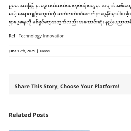
ဥပမာအားဖြင့် ရှာဖွေကယ်ဆယ်ရေးလုပ်ငန်းတွေမှာ အပျက်အစီးတွေကို
မယ့် နေရာကျဉ်းတွေထဲကို ဆက်လက်ဝင်ရောက်ရှာဖွေနိုင်မှာပါ။ ဒါ့အပြ
ရှာဖွေရေးလို မစ်ရှင်တွေအတွက်လည်း အကောင်းဆုံး နည်းပညာတစ
Ref :
Technology Innovation
June 12th, 2025
|
News
Share This Story, Choose Your Platform!
Related Posts