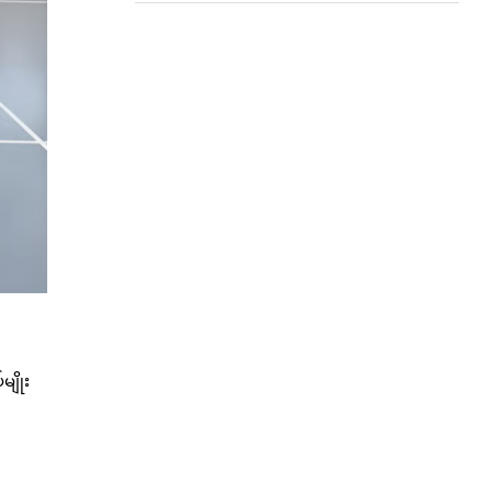
မျိုး