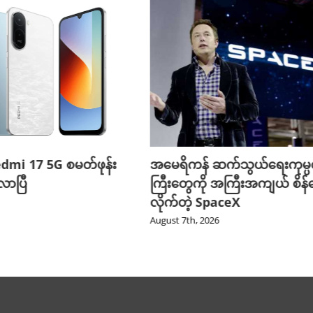
edmi 17 5G စမတ်ဖုန်း
အမေရိကန် ဆက်သွယ်ရေးကုမ္
ာပြီ
ကြီးတွေကို အကြီးအကျယ် စိန်ခ
လိုက်တဲ့ SpaceX
August 7th, 2026