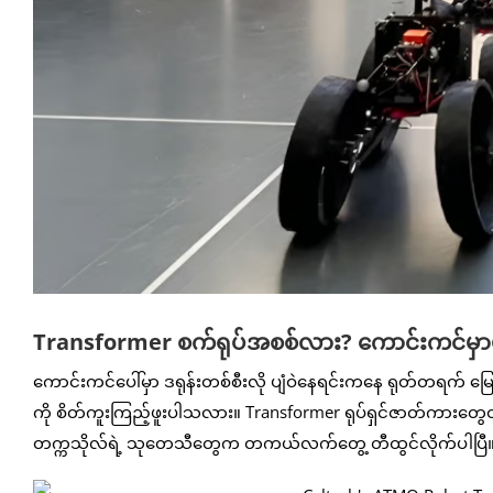
Transformer စက်ရုပ်အစစ်လား? ကောင်းကင်မှာပျံ၊
ကောင်းကင်ပေါ်မှာ ဒရုန်းတစ်စီးလို ပျံဝဲနေရင်းကနေ ရုတ်တရက် မြေပြ
ကို စိတ်ကူးကြည့်ဖူးပါသလား။ Transformer ရုပ်ရှင်ဇာတ်ကားတွေထဲကလ
တက္ကသိုလ်ရဲ့ သုတေသီတွေက တကယ်လက်တွေ့ တီထွင်လိုက်ပါပြီ