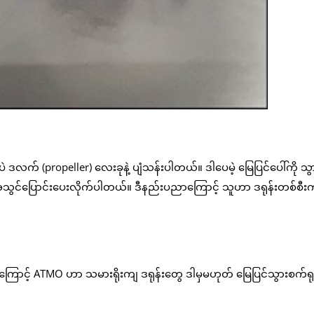
 ဒလက် (propeller) လေးခုနဲ့ ပျံသန်းပါတယ်။ ဒါပေမဲ့ မြေပြင်ပေါ်ကို သွ
းအသွင်ပြောင်းပေးလိုက်ပါတယ်။ ဒီနည်းပညာကြောင့် သူဟာ ဒရုန်းတစ်စီ
းရည်ကြောင့် ATMO ဟာ သမားရိုးကျ ဒရုန်းတွေ ဒါမှမဟုတ် မြေပြင်သွားစက်ရ