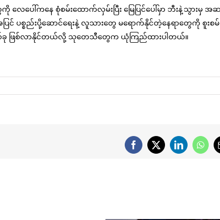
 လေပေါ်ကနေ စုံစမ်းထောက်လှမ်းပြီး မြေပြင်ပေါ်မှာ ဘီးနဲ့သွားမှ အဆ
င် ပစ္စည်းပို့ဆောင်ရေးနဲ့ လူသားတွေ မရောက်နိုင်တဲ့နေရာတွေကို စူးစမ်
်ခု ဖြစ်လာနိုင်တယ်လို့ သုတေသီတွေက ယုံကြည်ထားပါတယ်။
Facebook
X
LinkedIn
What