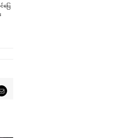
င်ပြေ
း
sApp
Email