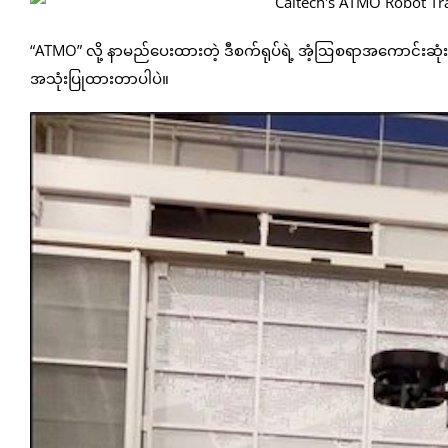
“ATMO” လို့ နာမည်ပေးထားတဲ့ ဒီစက်ရုပ်ရဲ့ အံ့ဩစရာအကောင်းဆုံးအ
အသုံးပြုထားတာပါပဲ။