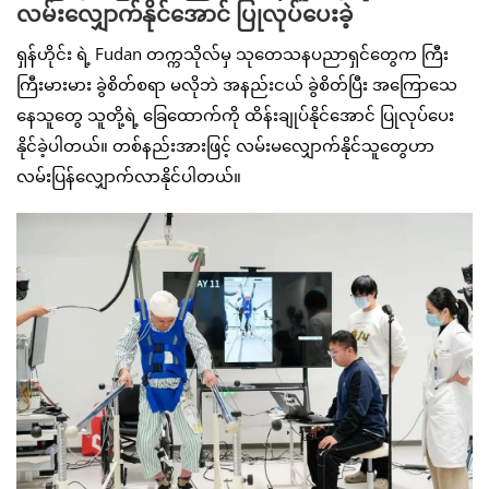
လမ်းလျှောက်နိုင်အောင် ပြုလုပ်ပေးခဲ့
ရှန်ဟိုင်း ရဲ့ Fudan တက္ကသိုလ်မှ သုတေသနပညာရှင်တွေက ကြီး
ကြီးမားမား ခွဲစိတ်စရာ မလိုဘဲ အနည်းငယ် ခွဲစိတ်ပြီး အကြောသေ
နေသူတွေ သူတို့ရဲ့ ခြေထောက်ကို ထိန်းချုပ်နိုင်အောင် ပြုလုပ်ပေး
နိုင်ခဲ့ပါတယ်။ တစ်နည်းအားဖြင့် လမ်းမလျှောက်နိုင်သူတွေဟာ
လမ်းပြန်လျှောက်လာနိုင်ပါတယ်။