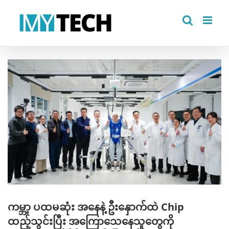
Skip
to
content
View
Larger
Image
ကမ္ဘာ့ ပထမဆုံး အနေနဲ့ ဦးနှောက်ထဲ Chip
ထည့်သွင်းပြီး အကြောသေနေသူတွေကို