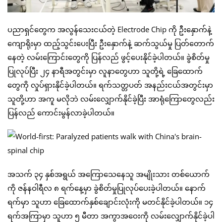
ပညာရှင်တွေက အလွန်သေးငယ်တဲ့ Electrode Chip ကို ဦးနှောက်နဲ့
ကျောရိုးမှာ ထည့်သွင်းပေးပြီး ဦးနှောက်နဲ့ ဆက်သွယ်မှု ပြတ်တောက်
နေတဲ့ လမ်းကြောင်းတွေကို ပြန်လည် ဖွင့်ပေးနိုင်ခဲ့ပါတယ်။ ခွဲစိတ်မှု
ပြုလုပ်ပြီး ၂၄ နာရီအတွင်းမှာ လူနာတွေဟာ သူတို့ရဲ့ ခြေထောက်
တွေကို လှုပ်ရှားနိုင်ခဲ့ပါတယ်။ ရက်သတ္တပတ် အနည်းငယ်အတွင်းမှာ
သူတို့ဟာ အကူ မလိုဘဲ လမ်းလျှောက်နိုင်ခဲ့ပြီး အာရုံကြောတွေလည်း
ပြန်လည် ကောင်းမွန်လာခဲ့ပါတယ်။
အသက် ၃၄ နှစ်အရွယ် အကြောသေနေသူ အမျိုးသား တစ်ယောက်
ကို ဇန်နဝါရီလ ၈ ရက်နေ့မှာ ခွဲစိတ်မှုပြုလုပ်ပေးခဲ့ပါတယ်။ နောက်
ရက်မှာ သူဟာ ခြေထောက်နှစ်ချောင်းလုံးကို မတင်နိုင်ခဲ့ပါတယ်။ ၁၄
ရက်အကြာမှာ သူဟာ ၅ မီတာ အကွာအဝေးကို လမ်းလျှောက်နိုင်ခဲ့ပါ