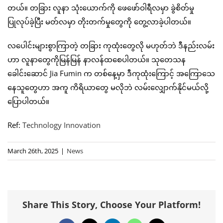
တယ်။ တခြား လူနာ သုံးယောက်ကို ဖေဖော်ဝါရီလမှာ ခွဲစိတ်မှု
ပြုလုပ်ခဲ့ပြီး မတ်လမှာ တိုးတက်မှုတွေကို တွေ့လာခဲ့ပါတယ်။
လပေါင်းများစွာကြာတဲ့ တခြား ကုထုံးတွေလို မဟုတ်ဘဲ ဒီနည်းလမ်း
ဟာ လူနာတွေကိုမြန်မြန် နာလန်ထစေပါတယ်။ သုတေသန
ခေါင်းဆောင် Jia Fumin က တစ်နေ့မှာ ဒီကုထုံးကြောင့် အကြောသေ
နေသူတွေဟာ အကူ ကိရိယာတွေ မလိုဘဲ လမ်းလျှောက်နိုင်မယ်လို့
ပြောပါတယ်။
Ref:
Technology Innovation
March 26th, 2025
|
News
Share This Story, Choose Your Platform!