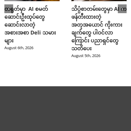
တရုတ်မှာ AI စမတ်
သိပ္ပံစာတမ်းတွေမှာ AI က
ဆောင်းဦးထုပ်တွေ
ဖန်တီးထားတဲ့
ဆောင်းလာတဲ့
အတုအယောင် ကိုးကား
အစားအစာ Deli သမား
ချက်တွေ ပါဝင်လာ
များ
ကြောင်း ပညာရှင်တွေ
သတိပေး
August 6th, 2026
August 5th, 2026