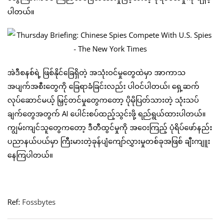
ပါတယ်။
အဲဒီစနစ်ရဲ့ ဖြစ်နိုင်ခြေရှိတဲ့ အသုံးဝင်မှုတွေထဲမှာ အာကာသ
အပျက်အစီးတွေကို ခြေရာခံခြင်းလည်း ပါဝင်ပါတယ်၊ ရှေ့ဆက်
လုပ်ဆောင်မယ့် မြှင့်တင်မှုတွေကတော့ ပိုမိုပြတ်သားတဲ့ သုံးသပ်
ချက်တွေအတွက် AI ပေါင်းစပ်ထည့်သွင်းဖို့ ရည်ရွယ်ထားပါတယ်။
ကျွမ်းကျင်သူတွေကတော့ ဒီတီထွင်မှုကို အဝေးကြည့် ပုံရိပ်ဖော်နည်း
ပညာနယ်ပယ်မှာ ကြီးမားတဲ့ခုန်ပျံကျော်လွှားမှုတစ်ခုအဖြစ် ချီးကျူး
နေကြပါတယ်။
Ref:
Fossbytes