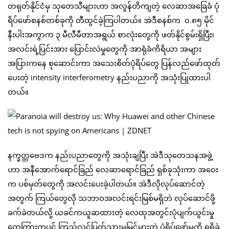
တရုတ်နိုင်ငံမှ သုတေသီများဟာ အလွန်တိကျတဲ့ လေဆာအခြေခံ ပုံ
ရိပ်ဖော်စနစ်တစ်ခုကို တီထွင်ခဲ့ကြပါတယ်။ အဲဒီစနစ်က ၀.၈၅ မိုင်
နီးပါးအကွာက ၃ မီလီမီတာအရွယ် စာလုံးတွေကို ဖတ်နိုင်စွမ်းရှိပြီး၊
အလင်းရဲ့ပြင်းအား ပြောင်းလဲမှုတွေကို အာရုံခံကိရိယာ အများ
အပြားကနေ စုဆောင်းကာ အသေးစိတ်ပုံရိပ်တွေ ပြန်လည်ဖော်ထုတ်
ပေးတဲ့ intensity interferometry နည်းပညာကို အသုံးပြုထားပါ
တယ်။
နက္ခတ္တဗေဒက နည်းပညာတွေကို အသုံးချပြီး အဲဒီသုတေသနအဖွဲ့
ဟာ အနီအောက်ရောင်ခြည် လေဆာရောင်ခြည် ရှစ်ခုသုံးကာ အဝေး
က ပစ်မှတ်တွေကို အလင်းပေးခဲ့ပါတယ်။ အဲဒီလိုလုပ်ဆောင်တဲ့
အတွက် ကြယ်တွေလို သဘာဝအလင်းရင်းမြစ်မရှိဘဲ လုပ်ဆောင်ဖို့
ခက်ခဲတယ်လို့ ယခင်ကယူဆထားတဲ့ လေထုအတွင်းပုံပျက်ယွင်းမှု
တွေကြားကပင် ကြည်လင်ပြတ်သားမှုမြင့်မားတဲ့ ပုံရိပ်ဖော်မှုကို ရရှိခဲ့