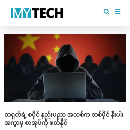
Skip
to
content
View
Larger
Image
တရုတ်ရဲ့ စပိုင် နည်းပညာ အသစ်က တစ်မိုင် နီးပါး
အကွာမှ စာအုပ်ကို ဖတ်နိုင်