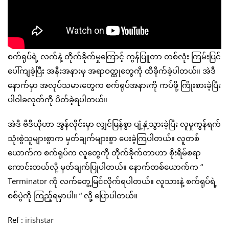
စက်ရုပ်ရဲ့ လက်နဲ့ တိုက်ခိုက်မှုကြောင့် ကွန်ပြူတာ တစ်လုံး ကြမ်းပြင်
ပေါ်ကျခဲ့ပြီး အနီးအနားမှ အရာဝတ္ထုတွေကို ထိခိုက်ခဲ့ပါတယ်။ အဲဒီ
နောက်မှာ အလုပ်သမားတွေက စက်ရုပ်အနားကို ကပ်ဖို့ ကြိုးစားခဲ့ပြီး
ပါဝါခလုတ်ကို ပိတ်ခဲ့ရပါတယ်။
အဲဒီ ဗီဒီယိုဟာ အွန်လိုင်းမှာ လျှင်မြန်စွာ ပျံ့နှံ့သွားခဲ့ပြီး လူမှုကွန်ရက်
သုံးစွဲသူများစွာက မှတ်ချက်များစွာ ပေးခဲ့ကြပါတယ်။ လူတစ်
ယောက်က စက်ရုပ်က လူတွေကို တိုက်ခိုက်တာဟာ စိုးရိမ်စရာ
ကောင်းတယ်လို့ မှတ်ချက်ပြုပါတယ်။ နောက်တစ်ယောက်က “
Terminator ကို လက်တွေ့မြင်လိုက်ရပါတယ်။ လူသားနဲ့ စက်ရုပ်ရဲ့
စစ်ပွဲကို ကြည့်ရမှာပါ။ “ လို့ ပြောပါတယ်။
Ref :
irishstar