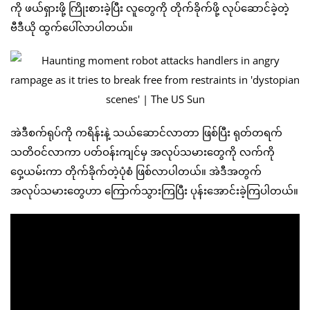
ကို ဖယ်ရှားဖို့ ကြိုးစားခဲ့ပြီး လူတွေကို တိုက်ခိုက်ဖို့ လုပ်ဆောင်ခဲ့တဲ့
ဗီဒီယို ထွက်ပေါ်လာပါတယ်။
အဲဒီစက်ရုပ်ကို ကရိန်းနဲ့ သယ်ဆောင်လာတာ ဖြစ်ပြီး ရုတ်တရက်
သတိဝင်လာကာ ပတ်ဝန်းကျင်မှ အလုပ်သမားတွေကို လက်ကို
ဝှေ့ယမ်းကာ တိုက်ခိုက်တဲ့ပုံစံ ဖြစ်လာပါတယ်။ အဲဒီအတွက်
အလုပ်သမားတွေဟာ ကြောက်သွားကြပြီး ပုန်းအောင်းခဲ့ကြပါတယ်။