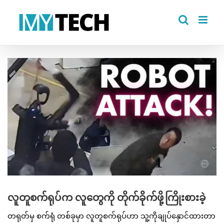
Skip
to
content
View
Larger
Image
လူတူစက်ရုပ်က လူတွေကို တိုက်ခိုက်ဖို့ကြိုးစားခဲ့
တရုတ်မှ စက်ရုံ တစ်ခုမှာ လူတူစက်ရုပ်ဟာ သူ့ကိုချုပ်နှောင်ထားတာ