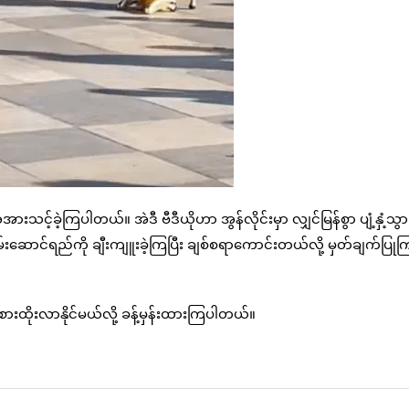
့အားသင့်ခဲ့ကြပါတယ်။ အဲဒီ ဗီဒီယိုဟာ အွန်လိုင်းမှာ လျှင်မြန်စွာ ပျံ့နှံ့သွား
မ်းဆောင်ရည်ကို ချီးကျူးခဲ့ကြပြီး ချစ်စရာကောင်းတယ်လို့ မှတ်ချက်ပြုက
ထိုးလာနိုင်မယ်လို့ ခန့်မှန်းထားကြပါတယ်။