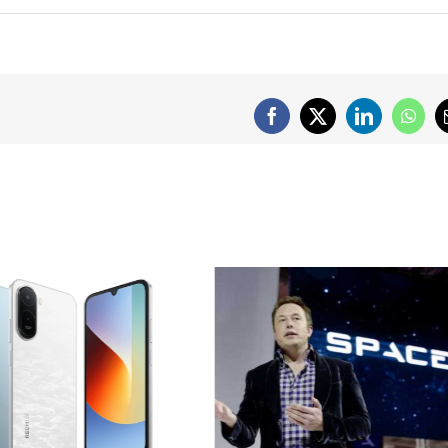
Facebook
X
LinkedIn
What