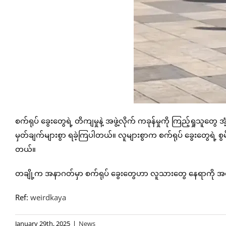
စက်ရုပ် ခွေးတွေရဲ့ တိကျမှုနဲ့ အဖွဲ့လိုက် ကခုန်မှုကို ကြည့်ရှုသူတွေ အံ
မှတ်ချက်များစွာ ရခဲ့ကြပါတယ်။ လူများစွာက စက်ရုပ် ခွေးတွေရဲ့ စွ
တယ်။
တချို့က အနာဂတ်မှာ စက်ရုပ် ခွေးတွေဟာ လူသားတွေ နေရာကို အစား
Ref:
weirdkaya
January 29th, 2025
|
News