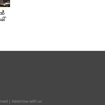
ပဏီ
လူသားတွေထက် AI ရဲ့ လက်ရာကို
Meta 
ေါ်
စာဖတ်သူတွေ ပိုသဘောကျနေပြီ
ချိတ်
လား?
ကို ဟက
August 7th, 2026
August 
erved |
Advertise with us