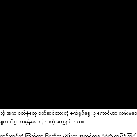
ခြင်္သေ့ အက ဝတ်စုံတွေ ဝတ်ဆင်ထားတဲ့ စက်ရုပ်ခွေး ၃ ကောင်ဟာ လမ်းမတွ
န်ချက်ညီစွာ ကခုန်နေကြတာကို တွေ့ရပါတယ်။
ာင်းကင်ကို ကြည့်ကာ ခြင်္သေ့က ဟိန်းတဲ့ အထင်ကရ ပုံစံကို ကပြခဲ့ကြ