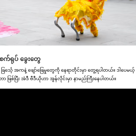
 စက်ရုပ် ခွေးတွေ
ခြင်္သေ့ အကနဲ့ ဖျော်ဖြေမှုတွေကို နေရာတိုင်းမှာ တွေ့ရပါတယ်။ ဒါပေမယ့် ဒ
 ဖြစ်ပြီး အဲဒီ ဗီဒီယိုဟာ အွန်လိုင်းမှာ နာမည်ကြီးနေပါတယ်။