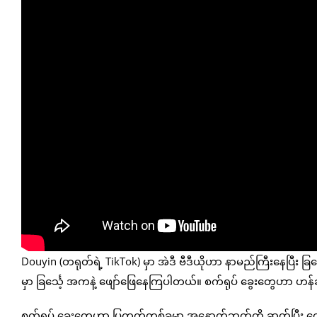
Douyin (တရုတ်ရဲ့ TikTok) မှာ အဲဒီ ဗီဒီယိုဟာ နာမည်ကြီးနေပြီး 
မှာ ခြင်္သေ့ အကနဲ့ ဖျော်ဖြေနေကြပါတယ်။ စက်ရုပ် ခွေးတွေဟာ ဟ
စက်ရုပ် ခွေးတွေဟာ ပြကွက်တစ်ခုမှာ အနောက်ဘက်ကို ဆုတ်ပြီး ကေ