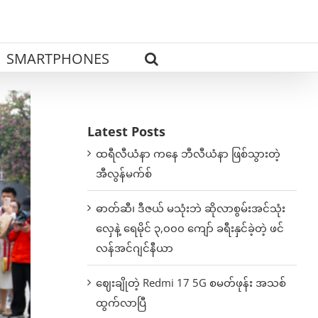
SMARTPHONES
Latest Posts
ထရီလီယံနာ ကနေ ဘီလီယံနာ ဖြစ်သွားတဲ့
အီလွန်မက်စ်
ဓာတ်ဆီ၊ ဒီဇယ် မသုံးဘဲ ဆိုလာစွမ်းအင်သုံး
လှေနဲ့ ရေမိုင် ၃,၀၀၀ ကျော် ခရီးနှင်ခဲ့တဲ့ ဖင်
လန်အင်ဂျင်နီယာ
ဈေးချိုတဲ့ Redmi 17 5G စမတ်ဖုန်း အသစ်
ထွက်လာပြီ