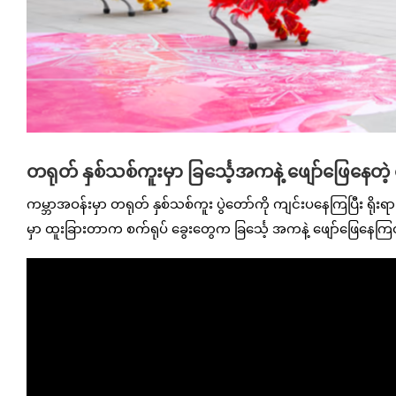
တရုတ် နှစ်သစ်ကူးမှာ ခြင်္သေ့အကနဲ့ ဖျော်ဖြေနေတဲ့
ကမ္ဘာအဝန်းမှာ တရုတ် နှစ်သစ်ကူး ပွဲတော်ကို ကျင်းပနေကြပြီး ရိုးရာ 
မှာ ထူးခြားတာက စက်ရုပ် ခွေးတွေက ခြင်္သေ့ အကနဲ့ ဖျော်ဖြေနေကြတာ