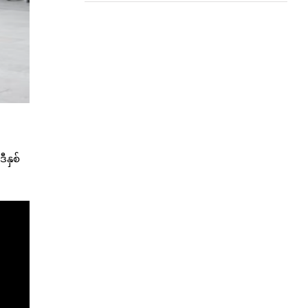
ီနှစ်