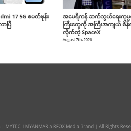
edmi 17 5G စမတ်ဖုန်း
အမေရိကန် ဆက်သွယ်ရေးကုမ္
ာပြီ
ကြီးတွေကို အကြီးအကျယ် စိန်ခ
လိုက်တဲ့ SpaceX
August 7th, 2026
6
|
MYTECH MYANMAR
a
RFOX Media
Brand | All Rights Res