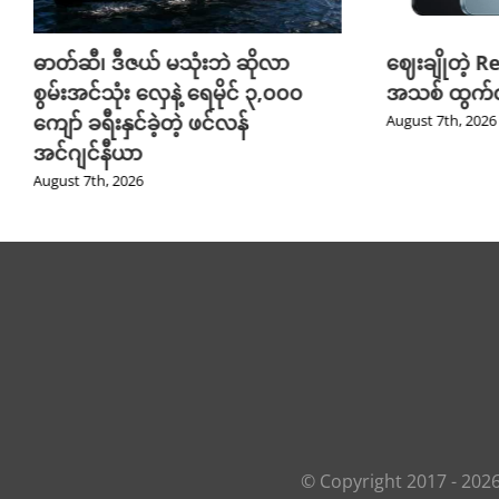
ဓာတ်ဆီ၊ ဒီဇယ် မသုံးဘဲ ဆိုလာ
ဈေးချိုတဲ့ R
စွမ်းအင်သုံး လှေနဲ့ ရေမိုင် ၃,၀၀၀
အသစ် ထွက်လ
ကျော် ခရီးနှင်ခဲ့တဲ့ ဖင်လန်
August 7th, 2026
အင်ဂျင်နီယာ
August 7th, 2026
© Copyright 2017 -
202