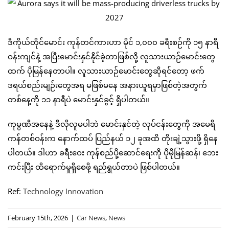
ဒီကိုယ်တိုင်မောင်း ကုန်တင်ကားဟာ မိုင် ၁,၀၀၀ ခရီးစဉ်ကို ၁၅ နာရီ
ဝန်းကျင်နဲ့ အပြီးမောင်းနှင်နိုင်ခဲ့တာဖြစ်လို့ လူသားယာဉ်မောင်းတွေ
ထက် ပိုမြန်နေတာပါ။ လူသားယာဉ်မောင်းတွေဆိုရင်တော့ ဖက်
ဒရယ်စည်းမျဉ်းတွေအရ မဖြစ်မနေ အနားယူရမှာဖြစ်တဲ့အတွက်
တစ်နေ့ကို ၁၁ နာရီပဲ မောင်းနှင်ခွင့် ရှိပါတယ်။
ကုမ္ပဏီအနေနဲ့ ဒီလိုလူမပါဘဲ မောင်းနှင်တဲ့ လုပ်ငန်းတွေကို အမေရိ
ကန်တစ်ဝန်းက နောက်ထပ် ပြည်နယ် ၁၂ ခုအထိ တိုးချဲ့သွားဖို့ ရှိနေ
ပါတယ်။ ဒါဟာ ခရီးဝေး ကုန်စည်ပို့ဆောင်ရေးကို ပိုမိုမြန်ဆန်၊ ဘေး
ကင်းပြီး ထိရောက်မှုရှိစေဖို့ ရည်ရွယ်တာပဲ ဖြစ်ပါတယ်။
Ref:
Technology Innovation
February 15th, 2026
|
Car News
,
News