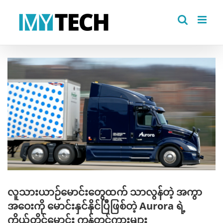
Skip
to
content
View
Larger
Image
လူသားယာဉ်မောင်းတွေထက် သာလွန်တဲ့ အကွာ
အဝေးကို မောင်းနှင်နိုင်ပြီဖြစ်တဲ့ Aurora ရဲ့
ကိုယ်တိုင်မောင်း ကုန်တင်ကားများ