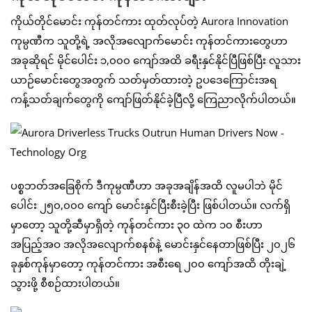
ကိုယ်တိုင်မောင်း ကုန်တင်ကား ထုတ်လုပ်တဲ့ Aurora Innovation
ကုမ္ပဏီက သူတို့ရဲ့ အလိုအလျောက်မောင်း ကုန်တင်ကားတွေဟာ
အခုဆိုရင် မိုင်ပေါင်း ၁,၀၀၀ ကျော်အထိ ခရီးနှင်နိုင်ပြီဖြစ်ပြီး လူသား
ယာဉ်မောင်းတွေအတွက် သတ်မှတ်ထားတဲ့ ဥပဒေကြောင်းအရ
ကန့်သတ်ချက်တွေကို ကျော်ဖြတ်နိုင်ခဲ့ပြီလို့ ကြေညာလိုက်ပါတယ်။
ပစ္စဘတ်အခြေစိုက် ဒီကုမ္ပဏီဟာ အခုအချိန်အထိ လူမပါဘဲ မိုင်
ပေါင်း ၂၅၀,၀၀၀ ကျော် မောင်းနှင်ပြီးစီးခဲ့ပြီး ဖြစ်ပါတယ်။ လက်ရှိ
မှာတော့ သူတို့ဆီမှာရှိတဲ့ ကုန်တင်ကား ၃၀ ထဲက ၁၀ စီးဟာ
အပြည့်အဝ အလိုအလျောက်စနစ်နဲ့ မောင်းနှင်နေတာဖြစ်ပြီး ၂၀၂၆
ခုနှစ်ကုန်မှာတော့ ကုန်တင်ကား အစီးရေ ၂၀၀ ကျော်အထိ တိုးချဲ့
သွားဖို့ စီစဉ်ထားပါတယ်။