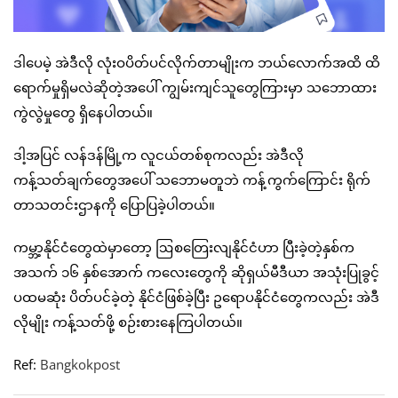
ဒါပေမဲ့ အဲဒီလို လုံးဝပိတ်ပင်လိုက်တာမျိုးက ဘယ်လောက်အထိ ထိ
ရောက်မှုရှိမလဲဆိုတဲ့အပေါ် ကျွမ်းကျင်သူတွေကြားမှာ သဘောထား
ကွဲလွဲမှုတွေ ရှိနေပါတယ်။
ဒါ့အပြင် လန်ဒန်မြို့က လူငယ်တစ်စုကလည်း အဲဒီလို
ကန့်သတ်ချက်တွေအပေါ် သဘောမတူဘဲ ကန့်ကွက်ကြောင်း ရိုက်
တာသတင်းဌာနကို ပြောပြခဲ့ပါတယ်။
ကမ္ဘာ့နိုင်ငံတွေထဲမှာတော့ ဩစတြေးလျနိုင်ငံဟာ ပြီးခဲ့တဲ့နှစ်က
အသက် ၁၆ နှစ်အောက် ကလေးတွေကို ဆိုရှယ်မီဒီယာ အသုံးပြုခွင့်
ပထမဆုံး ပိတ်ပင်ခဲ့တဲ့ နိုင်ငံဖြစ်ခဲ့ပြီး ဥရောပနိုင်ငံတွေကလည်း အဲဒီ
လိုမျိုး ကန့်သတ်ဖို့ စဉ်းစားနေကြပါတယ်။
Ref:
Bangkokpost