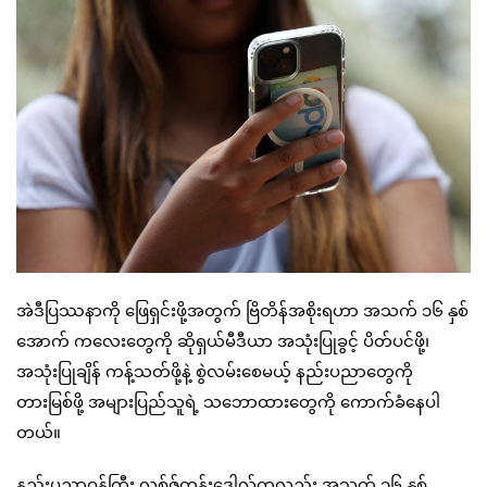
အဲဒီပြဿနာကို ဖြေရှင်းဖို့အတွက် ဗြိတိန်အစိုးရဟာ အသက် ၁၆ နှစ်
အောက် ကလေးတွေကို ဆိုရှယ်မီဒီယာ အသုံးပြုခွင့် ပိတ်ပင်ဖို့၊
အသုံးပြုချိန် ကန့်သတ်ဖို့နဲ့ စွဲလမ်းစေမယ့် နည်းပညာတွေကို
တားမြစ်ဖို့ အများပြည်သူရဲ့ သဘောထားတွေကို ကောက်ခံနေပါ
တယ်။
နည်းပညာဝန်ကြီး လစ်ဇ်ကန်းဒေါလ်ကလည်း အသက် ၁၆ နှစ်