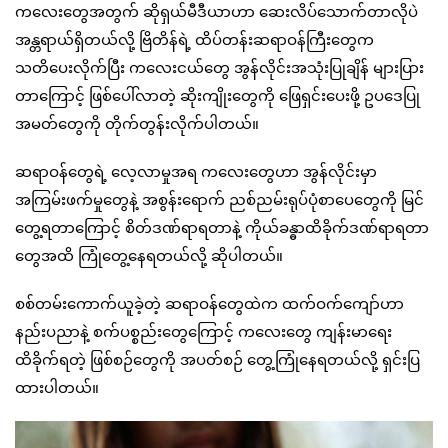
ကလေးတွေအတွက် ဆိုရှယ်မီဒီယာဟာ ဆေးလိပ်သောက်တာလိုပဲ
အန္တရာယ်ရှိတယ်လို့ ဗြိတိန်ရဲ့ ထိပ်တန်းဆရာဝန်ကြီးတွေက
သတိပေးလိုက်ပြီး ကလေးငယ်တွေ အွန်လိုင်းအသုံးပြုချိန် များပြား
တာကြောင့် ဖြစ်ပေါ်လာတဲ့ ဆိုးကျိုးတွေကို ဖြေရှင်းပေးဖို့ ဥပဒေပြု
အမတ်တွေကို တိုက်တွန်းလိုက်ပါတယ်။
ဆရာဝန်တွေရဲ့ လေ့လာမှုအရ ကလေးတွေဟာ အွန်လိုင်းမှာ
အကြမ်းဖက်မှုတွေနဲ့ အစွန်းရောက် ညစ်ညမ်းရုပ်ပုံစာပေတွေကို မြင်
တွေ့ရတာကြောင့် စိတ်ဒဏ်ရာရတာနဲ့ ကိုယ်ခန္ဓာထိခိုက်ဒဏ်ရာရတာ
တွေအထိ ကြုံတွေ့နေရတယ်လို့ ဆိုပါတယ်။
စစ်တမ်းကောက်ယူခဲ့တဲ့ ဆရာဝန်တွေထဲက ထက်ဝက်ကျော်ဟာ
နည်းပညာနဲ့ စက်ပစ္စည်းတွေကြောင့် ကလေးတွေ ကျန်းမာရေး
ထိခိုက်ရတဲ့ ဖြစ်စဉ်တွေကို အပတ်စဉ် တွေ့ကြုံနေရတယ်လို့ ရှင်းပြ
ထားပါတယ်။