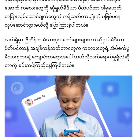
အောက် ကလေးတွေကို ဆိုရှယ်မီဒီယာ ပိတ်ပင်တာ ဒါမှမဟုတ်
တခြားလုပ်ဆောင်ချက်တွေကို ကန့်သတ်တာမျိုးကို မဖြစ်မနေ
လုပ်ဆောင်သွားမယ်လို့ ပြောကြားခဲ့ပါတယ်။
လက်ရှိမှာ ဗြိတိန်က မိသားစုအတော်များများဟာ ဆိုရှယ်မီဒီယာ
ပိတ်ပင်တာနဲ့ အချိန်ကန့်သတ်တာတွေက ကလေးတွေရဲ့ အိပ်စက်မှု၊
မိသားစုဘဝနဲ့ ကျောင်းစာတွေအပေါ် ဘယ်လိုသက်ရောက်မှုရှိလဲဆို
တာကို စမ်းသပ်ကြည့်နေကြပါတယ်။