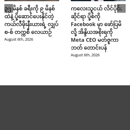
၃၅ မိနစ် ခရီးကို ၉ မိနစ်
ကလေးသူငယ် လိင်ပိုင်း
ထဲနဲ့ ပို့ဆောင်ပေးနိုင်တဲ့
ဆိုင်ရာ ပို့စ်ကို
ကယ်လီဖိုးနီးယားရဲ့ လျှပ်
Facebook မှာ ဖော်ပြမိ
စ-စ် တက္ကစီ လေယာဉ်
လို့ အိန္ဒိယအစိုးရကို
Meta CEO မတ်ဇူကာ
August 6th, 2026
ဘတ် တောင်းပန်
August 6th, 2026