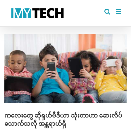
Skip
to
content
View
Larger
Image
ကလေးတွေ ဆိုရှယ်မီဒီယာ သုံးတာဟာ ဆေးလိပ်
သောက်သလို အန္တရာယ်ရှိ