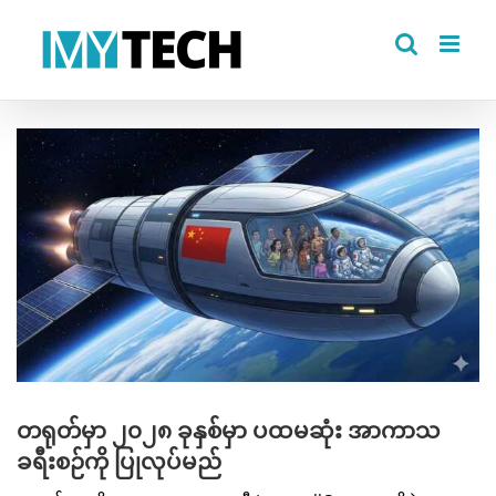
Skip
to
content
View
Larger
Image
တရုတ်မှာ ၂၀၂၈ ခုနှစ်မှာ ပထမဆုံး အာကာသ
ခရီးစဉ်ကို ပြုလုပ်မည်