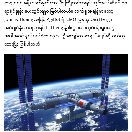
၄၁၇,၀၀၀ ခန့်) သတ်မှတ်ထားပြီး ကြိုတင်စာရင်းသွင်းမယ်ဆိုရင် ၁၀
ရာခိုင်နှုန်း ပေးသွင်းရမှာ ဖြစ်ပါတယ်။ လက်ရှိအချိန်မှာတော့
Johnny Huang အပြင် AgiBot ရဲ့ CMO ဖြစ်သူ Qiu Heng ၊
အင်ဂျင်နီယာပညာရှင် Li Liteng နဲ့ စီးပွားရေးလုပ်ငန်းရှင်တွေ
အပါအဝင် နယ်ပယ်စုံက လူ ၁၂ ဦးကျော်က စာချုပ်ချုပ်ဆို ဝယ်ယူ
ထားပြီး ဖြစ်ပါတယ်။