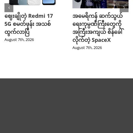
ဈေးချိုတဲ့ Redmi 17
အမေရိကန် ဆက်သွယ်
5G စမတ်ဖုန်း အသစ်
ရေးကုမ္ပဏီကြီးတွေကို
ထွက်လာပြီ
အကြီးအကျယ် စိန်ခေါ်
လိုက်တဲ့ SpaceX
August 7th, 2026
August 7th, 2026