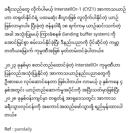
ခရီးသည်တွေ လိုက်ပါမယ့် InterstellOr-1 (CYZ1) အာကာသယာဉ်
ဟာ တရုတ်နိုင်ငံရဲ့ ပထမဆုံး စီးပွားဖြစ် လူလိုက်ပါနိုင်တဲ့ ယာဉ်
ဖြစ်လာမှာပါ။ ပြီးခဲ့တဲ့ ဇန်နဝါရီ ၁၈ ရက်ကမှ ယာဉ်ဆင်းသက်တဲ့
အခါ အသုံးပြုမယ့် ကြားခံစနစ် (landing buffer system) ကို
အောင်မြင်စွာ စမ်းသပ်နိုင်ခဲ့ပြီး ဒီနည်းပညာကို ပိုင်ဆိုင်တဲ့ ကမ္ဘာ့
တတိယမြောက် ကုမ္ပဏီအဖြစ် မှတ်တမ်းဝင်ခဲ့ပါတယ်။
၂၀၂၃ ခုနှစ်မှာ စတင်တည်ထောင်ခဲ့တဲ့ InterstellOr ကုမ္ပဏီဟာ
ပြန်လည်အသုံးပြုနိုင်တဲ့ အာကာသယာဉ်နည်းပညာတွေကို
ဦးစားပေး လုပ်ဆောင်နေတာ ဖြစ်ပါတယ်။ လာမယ့် ၃ နှစ်ကနေ ၄
နှစ်အတွင်း ယာဉ်တည်ဆောက်မှုအပိုင်းကို အပြီးသတ်မှာဖြစ်ပြီး
၂၀၂၈ ခုနှစ်ဝန်းကျင်မှာ တရုတ်နဲ့ အာရှဒေသတွင်း အာကာသ
ခရီးသွားလုပ်ငန်းကို အကောင်အထည်ဖော်သွားဖို့ ရည်မှန်းထားပါ
တယ်။
Ref :
pandaily