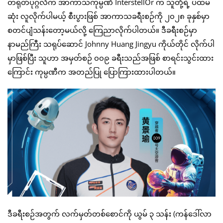
တရုတ်ပုဂ္ဂလိက အာကာသကုမ္ပဏီ InterstellOr က သူတို့ရဲ့ ပထမ
ဆုံး လူလိုက်ပါမယ့် စီးပွားဖြစ် အာကာသခရီးစဉ်ကို ၂၀၂၈ ခုနှစ်မှာ
စတင်ပျံသန်းတော့မယ်လို့ ကြေညာလိုက်ပါတယ်။ ဒီခရီးစဉ်မှာ
နာမည်ကြီး သရုပ်ဆောင် Johnny Huang Jingyu ကိုယ်တိုင် လိုက်ပါ
မှာဖြစ်ပြီး သူဟာ အမှတ်စဉ် ၀၀၉ ခရီးသည်အဖြစ် စာရင်းသွင်းထား
ကြောင်း ကုမ္ပဏီက အတည်ပြု ပြောကြားထားပါတယ်။
ဒီခရီးစဉ်အတွက် လက်မှတ်တစ်စောင်ကို ယွမ် ၃ သန်း (ကန်ဒေါ်လာ