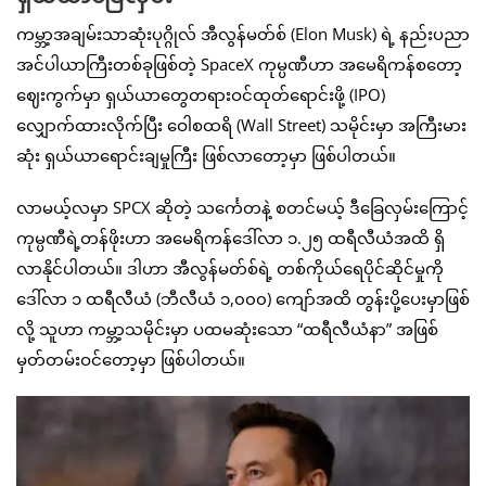
ကမ္ဘာ့အချမ်းသာဆုံးပုဂ္ဂိုလ် အီလွန်မတ်စ် (Elon Musk) ရဲ့ နည်းပညာ
အင်ပါယာကြီးတစ်ခုဖြစ်တဲ့ SpaceX ကုမ္ပဏီဟာ အမေရိကန်စတော့
ဈေးကွက်မှာ ရှယ်ယာတွေတရားဝင်ထုတ်ရောင်းဖို့ (IPO)
လျှောက်ထားလိုက်ပြီး ဝေါစထရိ (Wall Street) သမိုင်းမှာ အကြီးမား
ဆုံး ရှယ်ယာရောင်းချမှုကြီး ဖြစ်လာတော့မှာ ဖြစ်ပါတယ်။
လာမယ့်လမှာ SPCX ဆိုတဲ့ သင်္ကေတနဲ့ စတင်မယ့် ဒီခြေလှမ်းကြောင့်
ကုမ္ပဏီရဲ့တန်ဖိုးဟာ အမေရိကန်ဒေါ်လာ ၁.၂၅ ထရီလီယံအထိ ရှိ
လာနိုင်ပါတယ်။ ဒါဟာ အီလွန်မတ်စ်ရဲ့ တစ်ကိုယ်ရေပိုင်ဆိုင်မှုကို
ဒေါ်လာ ၁ ထရီလီယံ (ဘီလီယံ ၁,၀၀၀) ကျော်အထိ တွန်းပို့ပေးမှာဖြစ်
လို့ သူဟာ ကမ္ဘာ့သမိုင်းမှာ ပထမဆုံးသော “ထရီလီယံနာ” အဖြစ်
မှတ်တမ်းဝင်တော့မှာ ဖြစ်ပါတယ်။