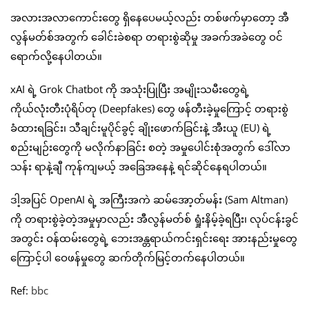
အလားအလာကောင်းတွေ ရှိနေပေမယ့်လည်း တစ်ဖက်မှာတော့ အီ
လွန်မတ်စ်အတွက် ခေါင်းခဲစရာ တရားစွဲဆိုမှု အခက်အခဲတွေ ဝင်
ရောက်လို့နေပါတယ်။
xAI ရဲ့ Grok Chatbot ကို အသုံးပြုပြီး အမျိုးသမီးတွေရဲ့
ကိုယ်လုံးတီးပုံရိပ်တု (Deepfakes) တွေ ဖန်တီးခဲ့မှုကြောင့် တရားစွဲ
ခံထားရခြင်း၊ သီချင်းမူပိုင်ခွင့် ချိုးဖောက်ခြင်းနဲ့ အီးယူ (EU) ရဲ့
စည်းမျဉ်းတွေကို မလိုက်နာခြင်း စတဲ့ အမှုပေါင်းစုံအတွက် ဒေါ်လာ
သန်း ရာနဲ့ချီ ကုန်ကျမယ့် အခြေအနေနဲ့ ရင်ဆိုင်နေရပါတယ်။
ဒါ့အပြင် OpenAI ရဲ့ အကြီးအကဲ ဆမ်အော့တ်မန်း (Sam Altman)
ကို တရားစွဲခဲ့တဲ့အမှုမှာလည်း အီလွန်မတ်စ် ရှုံးနိမ့်ခဲ့ရပြီး၊ လုပ်ငန်းခွင်
အတွင်း ဝန်ထမ်းတွေရဲ့ ဘေးအန္တရာယ်ကင်းရှင်းရေး အားနည်းမှုတွေ
ကြောင့်ပါ ဝေဖန်မှုတွေ ဆက်တိုက်မြင့်တက်နေပါတယ်။
Ref:
bbc