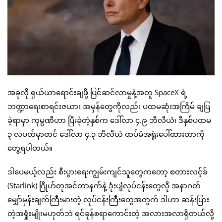
အခုလို ရှယ်ယာရောင်းချဖို့ ပြင်ဆင်လာမှုနဲ့အတူ SpaceX ရဲ့
ဘဏ္ဍာရေးစာရင်းဇယား အမှန်တွေကိုလည်း ပထမဆုံးအကြိမ် ချပြ
ခဲ့ရာမှာ ကုမ္ပဏီဟာ ပြီးခဲ့တဲ့နှစ်က ဒေါ်လာ ၄.၉ ဘီလီယံ၊ ဒီနှစ်ပထမ
၃ လပတ်မှာတင် ဒေါ်လာ ၄.၃ ဘီလီယံ ထပ်မံအရှုံးပေါ်ထားတာကို
တွေ့ရပါတယ်။
ဒါပေမယ့်လည်း စီးပွားရေးကျွမ်းကျင်သူတွေကတော့ စတားလင့်ခ်
(Starlink) ဂြိုဟ်တုအင်တာနက်နဲ့ ဒုံးပျံလုပ်ငန်းတွေလို အနာဂတ်
မျှော်မှန်းချက်ကြီးမားတဲ့ လုပ်ငန်းကြီးတွေအတွက် ဒါဟာ ဆန်းပြား
တဲ့အရှုံးမျိုးမဟုတ်ဘဲ ရင်ခုန်စရာကောင်းတဲ့ အလားအလာရှိတယ်လို့