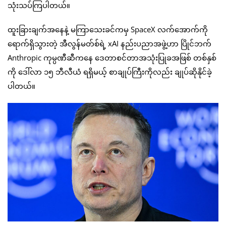
သုံးသပ်ကြပါတယ်။
ထူးခြားချက်အနေနဲ့ မကြာသေးခင်ကမှ SpaceX လက်အောက်ကို
ရောက်ရှိသွားတဲ့ အီလွန်မတ်စ်ရဲ့ xAI နည်းပညာအဖွဲ့ဟာ ပြိုင်ဘက်
Anthropic ကုမ္ပဏီဆီကနေ ဒေတာစင်တာအသုံးပြုခအဖြစ် တစ်နှစ်
ကို ဒေါ်လာ ၁၅ ဘီလီယံ ရရှိမယ့် စာချုပ်ကြီးကိုလည်း ချုပ်ဆိုနိုင်ခဲ့
ပါတယ်။