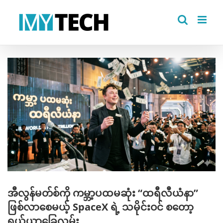
Skip
to
content
View
Larger
Image
အီလွန်မတ်စ်ကို ကမ္ဘာ့ပထမဆုံး “ထရီလီယံနာ”
ဖြစ်လာစေမယ့် SpaceX ရဲ့ သမိုင်းဝင် စတော့
ရှယ်ယာခြေလှမ်း