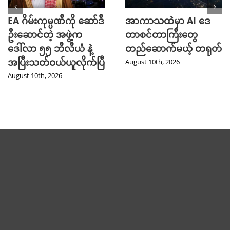
EA ဂိမ်းကုမ္ပဏီကို ဆော်ဒီ
အာကာသထဲမှာ AI ဒေ
ဦးဆောင်တဲ့ အဖွဲ့က
တာစင်တာကြီးတွေ
ဒေါ်လာ ၅၅ ဘီလီယံ နဲ့
တည်ဆောက်မယ့် တရုတ်
အပြီးသတ်ဝယ်ယူလိုက်ပြီ
August 10th, 2026
August 10th, 2026