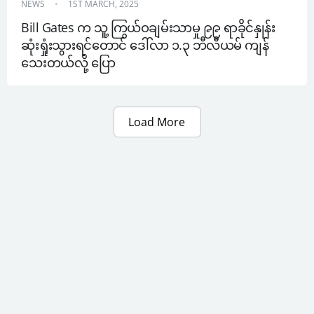
NEWS
1ST MARCH, 2025
Bill Gates က သူ့ ကြွယ်ဝချမ်းသာမှု ၉၉ ရာခိုင်နှုန်း 
ဆုံးရှုံးသွားရင်တောင် ဒေါ်လာ ၁.၃ ဘီလီယမ် ကျန်
သေးတယ်လို့ ပြော
Load More