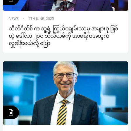
NEWS
4TH JUNE, 2025
ဘီလ်ဂိတ်စ် က သူ့ရဲ့ ကြွယ်ဝချမ်းသာမှု အများစု ဖြစ်
တဲ့ ဒေါ်လာ ၂၀၀ ဘီလီယမ်ကို အာဖရိကအတွက် 
လှူဒါန်းမယ်လို့ ပြော