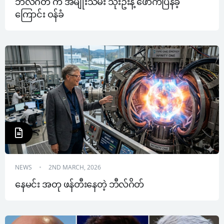
ဘီလ်ဂိတ် က အမျိုးသမီး သုံးဦးနဲ့ ဖောက်ပြန်ခဲ့
ကြောင်း ဝန်ခံ
NEWS
2ND MARCH, 2026
နေမင်း အတု ဖန်တီးနေတဲ့ ဘီလ်ဂိတ်