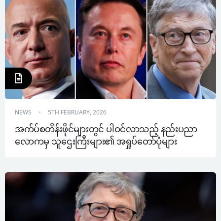
NEWS
5TH FEBRUARY, 2026
အက်ပ်စတိန်းဖိုင်များတွင် ပါဝင်လာသည့် နည်းပညာ
လောကမှ သူဌေးကြီးများ၏ အရှုပ်တော်ပုံများ