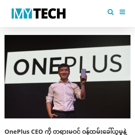
Skip
to
content
View
Larger
Image
OnePlus CEO ကို တရားမဝင် ဝန်ထမ်းခေါ်ယူမှုနဲ့