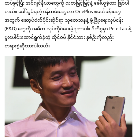
ထပ်ဖွင့်ပြီး အင်ဂျင်နီယာတွေကို လစာမြင့်မြင့်နဲ့ ခေါ်ယူခဲ့တာ ဖြစ်ပါ
တယ်။ ခေါ်ယူခံရတဲ့ ဝန်ထမ်းတွေဟာ OnePlus စမတ်ဖုန်းတွေ
အတွက် ဆော့ဖ်ဝဲလ်ပိုင်းဆိုင်ရာ သုတေသနနဲ့ ဖွံ့ဖြိုးရေးလုပ်ငန်း
(R&D) တွေကို အဓိက လုပ်ကိုင်ပေးခဲ့ရတာပါ။ ဒီကိစ္စမှာ Pete Lau နဲ့
ပူးပေါင်းဆောင်ရွက်ခဲ့တဲ့ ထိုင်ဝမ် နိုင်ငံသား နှစ်ဦးကိုလည်း
တရားစွဲဆိုထားပါတယ်။