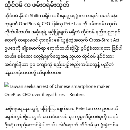
ထိုင်ဝမ် က ဖမ်းဝရမ်းထုတ်
ထိုင်ဝမ် နိုင်ငံ၊ Shilin ခရိုင် အစိုးရရှေ့နေရုံးက တရုတ် စမတ်ဖုန်း
ကုမ္ပဏီ OnePlus ရဲ့ CEO ဖြစ်သူ Pete Lau ကို ဖမ်းဝရမ်း ထုတ်
လိုက်ပါတယ်။ အစိုးရရဲ့ ခွင့်ပြုချက် မရှိဘဲ ထိုင်ဝမ် နည်းပညာရှင်
တွေကို တရားမဝင် ငှားရမ်း ခေါ်ယူခဲ့တဲ့အတွက် Cross-Strait Act
ဥပဒေကို ချိုးဖောက်ရာ ရောက်တယ်ဆိုပြီး စွပ်စွဲခံထားရတာ ဖြစ်ပါ
တယ်။ စစ်ဆေး တွေ့ရှိချက်တွေအရ သူဟာ ထိုင်ဝမ် နိုင်ငံသား
အင်ဂျင်နီယာ ၇၀ ကျော်ကို စည်းမျဉ်းစည်းကမ်းတွေနဲ့ မညီဘဲ
ခန့်ထားခဲ့တယ်လို့ သိရပါတယ်။
အစိုးရရှေ့နေတွေရဲ့ ပြောကြားချက်အရ Pete Lau ဟာ ဥပဒေကို
ရှောင်ကွင်းဖို့အတွက် ဟောင်ကောင် မှာ ကုမ္ပဏီခွဲတစ်ခုကို အရင်
ဦးဆုံး တည်ထောင်ခဲ့ပါတယ်။ အဲဒီနောက် ထိုင်ဝမ် မှာ ရုံးခွဲတစ်ခု