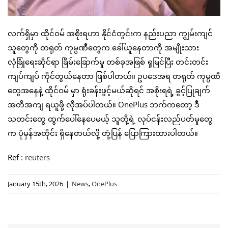
လက်ရှိမှာ ထိုင်ဝမ် အစိုးရဟာ နိုင်ငံတွင်းက နည်းပညာ ကျွမ်းကျင်
သူတွေကို တရုတ် ကုမ္ပဏီတွေက ခေါ်ယူနေတာကို အမျိုးသား
လုံခြုံရေးဆိုင်ရာ ခြိမ်းခြောက်မှု တစ်ခုအဖြစ် ရှုမြင်ပြီး တင်းတင်း
ကျပ်ကျပ် ကိုင်တွယ်နေတာ ဖြစ်ပါတယ်။ ဥပဒေအရ တရုတ် ကုမ္ပဏီ
တွေအနေနဲ့ ထိုင်ဝမ် မှာ ရုံးခန်းဖွင့်မယ်ဆိုရင် အစိုးရရဲ့ ခွင့်ပြုချက်
အတိအကျ ရယူဖို့ လိုအပ်ပါတယ်။ OnePlus ဘက်ကတော့ ဒီ
သတင်းတွေ ထွက်ပေါ်နေပေမယ့် သူတို့ရဲ့ လုပ်ငန်းလည်ပတ်မှုတွေ
က ပုံမှန်အတိုင်း ရှိနေတယ်လို့ တုံ့ပြန် ပြောကြားထားပါတယ်။
Ref :
reuters
January 15th, 2026
|
News
,
OnePlus