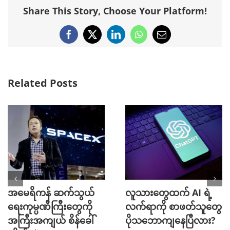
Share This Story, Choose Your Platform!
Facebook
X
LinkedIn
WhatsApp
Email
Related Posts
အမေရိကန် ဆက်သွယ်
လူသားတွေထက် AI ရဲ့
ရေးကုမ္ပဏီကြီးတွေကို
လက်ရာကို စာဖတ်သူတွေ
အကြီးအကျယ် စိန်ခေါ်
ပိုသဘောကျနေပြီလား?