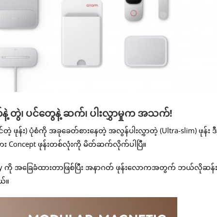
နဲ့ တွဲ၊ ပင်တွေနဲ့ ဆက်၊ ပါးလွှာမှုက အသက်!
 ဖုန်း) ပုံစံကို အခုခေတ်စားနေတဲ့ အလွန်ပါးလွှာတဲ့ (Ultra-slim) ဖုန်း ဒီဇို
ား Concept ဖုန်းတစ်လုံးကို မိတ်ဆက်လိုက်ပါပြီ။
ogy ကို အခြေခံထားတာဖြစ်ပြီး အနာဂတ် ဖုန်းလောကအတွက် ဘယ်လိုဆန်း
ယ်။