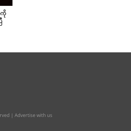
ကို
Meta ရဲ့ AI မော်ဒယ် အင်တာနက်
Xiao
ီ
ချိတ်ဆက်ကာ အခြားကုမ္ပဏီတစ်ခု
ဆာနဲ့
ကို ဟက်ခ်လုပ်ခဲ့
Redmi
August 6th, 2026
August 
erved |
Advertise with us