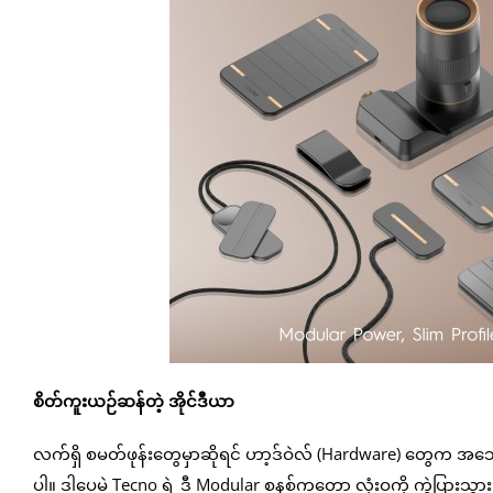
စိတ်ကူးယဉ်ဆန်တဲ့ အိုင်ဒီယာ
လက်ရှိ စမတ်ဖုန်းတွေမှာဆိုရင် ဟာ့ဒ်ဝဲလ် (Hardware) တွေက အသေတ
ပါ။ ဒါပေမဲ့ Tecno ရဲ့ ဒီ Modular စနစ်ကတော့ လုံးဝကို ကွဲပြားသွားပြီ