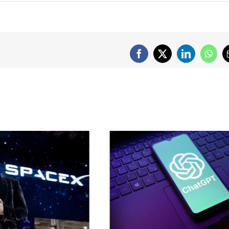
Facebook
X
LinkedIn
What