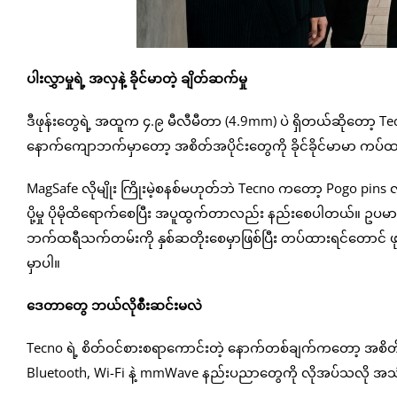
ပါးလွှာမှုရဲ့ အလှနဲ့ ခိုင်မာတဲ့ ချိတ်ဆက်မှု
ဒီဖုန်းတွေရဲ့ အထူက ၄.၉ မီလီမီတာ (4.9mm) ပဲ ရှိတယ်ဆိုတော့ T
နောက်ကျောဘက်မှာတော့ အစိတ်အပိုင်းတွေကို ခိုင်ခိုင်မာမာ ကပ်ထာ
MagSafe လိုမျိုး ကြိုးမဲ့စနစ်မဟုတ်ဘဲ Tecno ကတော့ Pogo pins လို
ပို့မှု ပိုမိုထိရောက်စေပြီး အပူထွက်တာလည်း နည်းစေပါတယ်။ ဥပမာ 
ဘက်ထရီသက်တမ်းကို နှစ်ဆတိုးစေမှာဖြစ်ပြီး တပ်ထားရင်တောင် ဖ
မှာပါ။
ဒေတာတွေ ဘယ်လိုစီးဆင်းမလဲ
Tecno ရဲ့ စိတ်ဝင်စားစရာကောင်းတဲ့ နောက်တစ်ချက်ကတော့ အစိတ်အ
Bluetooth, Wi-Fi နဲ့ mmWave နည်းပညာတွေကို လိုအပ်သလို အသုံးပ