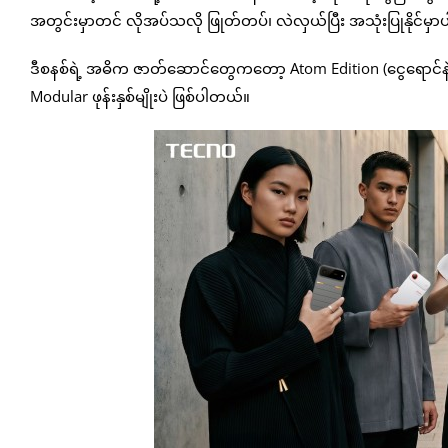
အတွင်းမှာတင် လိုအပ်သလို ဖြုတ်တပ်၊ လဲလှယ်ပြီး အသုံးပြုနိုင်မှာပါ။
ဒီစနစ်ရဲ့ အဓိက ဇာတ်ဆောင်တွေကတော့ Atom Edition (ငွေရောင်နဲ့ အနီရေ
Modular ဖုန်းနှစ်မျိုးပဲ ဖြစ်ပါတယ်။