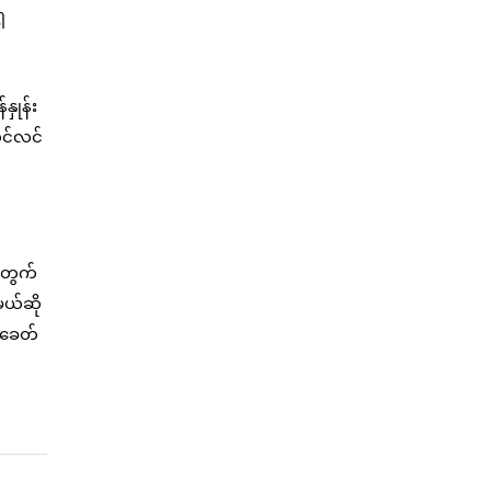
ါ
နှုန်း
လင်လင်
အတွက်
မယ်ဆို
့ ခေတ်