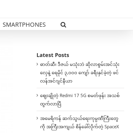
SMARTPHONES
Latest Posts
ဓာတ်ဆီ၊ ဒီဇယ် မသုံးဘဲ ဆိုလာစွမ်းအင်သုံး
လှေနဲ့ ရေမိုင် ၃,၀၀၀ ကျော် ခရီးနှင်ခဲ့တဲ့ ဖင်
လန်အင်ဂျင်နီယာ
ဈေးချိုတဲ့ Redmi 17 5G စမတ်ဖုန်း အသစ်
ထွက်လာပြီ
အမေရိကန် ဆက်သွယ်ရေးကုမ္ပဏီကြီးတွေ
ကို အကြီးအကျယ် စိန်ခေါ်လိုက်တဲ့ SpaceX