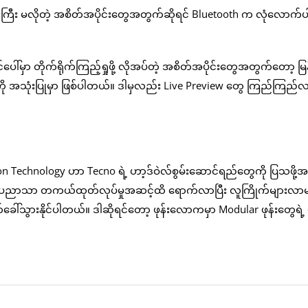
ကြီး မလိုတဲ့ အစိတ်အပိုင်းတွေအတွက်ဆိုရင် Bluetooth က လုံလောက်ပ
ေါ်မှာ တိုက်ရိုက်ကြည့်ရှုဖို့ လိုအပ်တဲ့ အစိတ်အပိုင်းတွေအတွက်တော့ မြန်
မှုကို အသုံးပြုမှာ ဖြစ်ပါတယ်။ ဒါမှလည်း Live Preview တွေ ကြည်ကြည်
Technology ဟာ Tecno ရဲ့ ဟာ့ဒ်ဝဲလ်စွမ်းဆောင်ရည်တွေကို ပြသဖို့
 ဒီနည်းပညာသာ တကယ်ထုတ်လုပ်မှုအဆင့်ထိ ရောက်လာပြီး လူကြိုက်များလာ
ခေါ်သွားနိုင်ပါတယ်။ ဒါဆိုရင်တော့ ဖုန်းလောကမှာ Modular ဖုန်းတွေရဲ