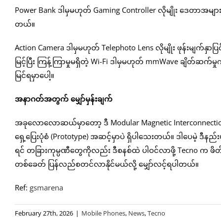
Power Bank ဒါမှမဟုတ် Gaming Controller လိုမျိုး ဒေတာအများ
တယ်။
Action Camera ဒါမှမဟုတ် Telephoto Lens လိုမျိုး ဖုန်းမျက်နှာပြင်ပ
မြင့်ပြီး ကြန့်ကြာမှုမရှိတဲ့ Wi-Fi ဒါမှမဟုတ် mmWave ချိတ်ဆက်
မြင်ရမှာပေါ့။
အနာဂတ်အတွက် မျှော်မှန်းချက်
အခုလောလောဆယ်မှာတော့ ဒီ Modular Magnetic Interconnection 
ရှေ့ပြေးပုံစံ (Prototype) အဆင့်မှာပဲ ရှိပါသေးတယ်။ ဒါပေမဲ့
ရင် တခြားကုမ္ပဏီတွေကိုလည်း ဒီစနစ်ထဲ ပါဝင်လာဖို့ Tecno က ဖိတ်
တစ်ခေတ် ပြန်လည်စတင်လာနိုင်မယ်လို့ မျှော်လင့်ရပါတယ်။
Ref:
gsmarena
February 27th, 2026
|
Mobile Phones
,
News
,
Tecno