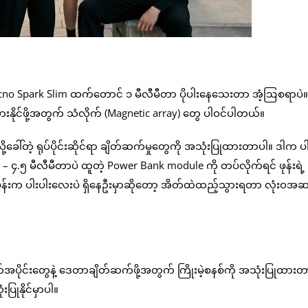
ecno Spark Slim ထက်တောင် ၁ မီလီမီတာ ပိုပါးနေသေးတာ အံ့ဩစရာပဲ။ ဖု
းနိုင်ဖို့အတွက် သံလိုက် (Magnetic array) တွေ ပါဝင်ပါတယ်။
့ခေါ်တဲ့ ရုပ်ပိုင်းဆိုင်ရာ ချိတ်ဆက်မှုတွေကို အသုံးပြုထားတာပါ။ ဒါက ပ
– ၄.၅ မီလီမီတာပဲ ထူတဲ့ Power Bank module ကို တပ်လိုက်ရင် ဖုန်းရဲ့
ုန်းက ပါးပါးလေးပဲ ရှိနေဦးမှာဆိုတော့ အိတ်ထဲထည့်သွားရတာ လုံးဝအဆ
ပိုင်းတွေနဲ့ ဒေတာချိတ်ဆက်ဖို့အတွက် ကြိုးမဲ့စနစ်ကို အသုံးပြုထားတ
ြုနိုင်မှာပါ။