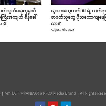
က်သွယ်ရေးကုမ္ပဏီ
လူသားတွေထက် AI ရဲ့ လက်ရာ
ကြီးအကျယ် စိန်ခေါ်
စာဖတ်သူတွေ ပိုသဘောကျနေပြ
aceX
လား?
August 7th, 2026
6
|
MYTECH MYANMAR
a
RFOX Media
Brand | All Rights Res