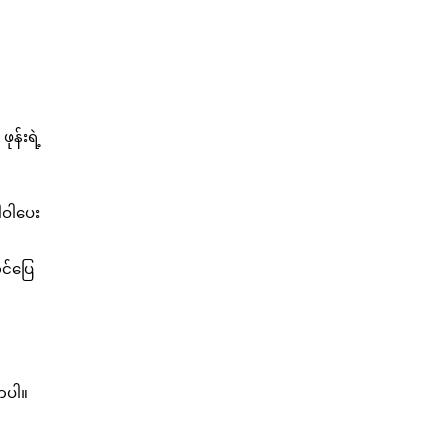
န်းရဲ့
ါဝါပေး
င်ပြေ
ာပါ။