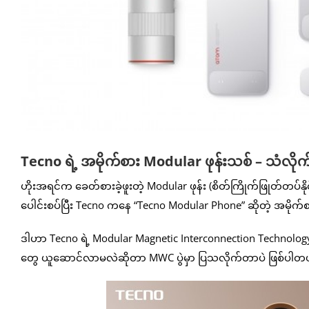
Tecno ရဲ့ အမိုက်စား Modular ဖုန်းသစ် – သံလိုက်
ဟိုးအရင်က ခေတ်စားခဲ့ဖူးတဲ့ Modular ဖုန်း (စိတ်ကြိုက်ဖြုတ်တပ်နိုင်တဲ့
ပေါင်းစပ်ပြီး Tecno ကနေ “Tecno Modular Phone” ဆိုတဲ့ အမိုက်စ
ဒါဟာ Tecno ရဲ့ Modular Magnetic Interconnection Technol
တွေ ယူဆောင်လာမလဲဆိုတာ MWC ပွဲမှာ ပြသလိုက်တာပဲ ဖြစ်ပါတ