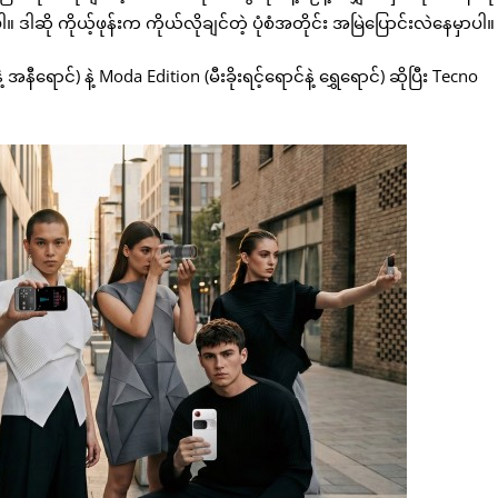
 ဒါဆို ကိုယ့်ဖုန်းက ကိုယ်လိုချင်တဲ့ ပုံစံအတိုင်း အမြဲပြောင်းလဲနေမှာပါ။
ာင်) နဲ့ Moda Edition (မီးခိုးရင့်ရောင်နဲ့ ရွှေရောင်) ဆိုပြီး Tecno