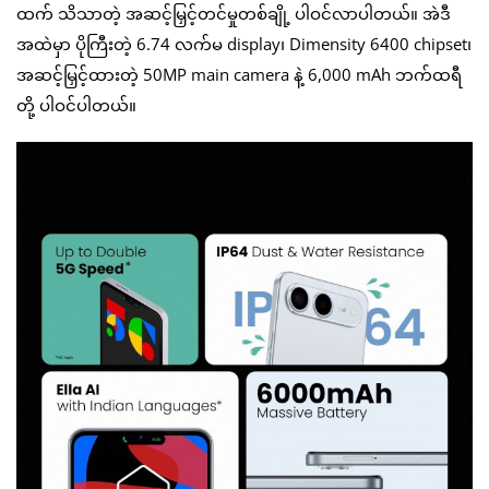
ထက် သိသာတဲ့ အဆင့်မြှင့်တင်မှုတစ်ချို့ ပါဝင်လာပါတယ်။ အဲဒီ
အထဲမှာ ပိုကြီးတဲ့ 6.74 လက်မ display၊ Dimensity 6400 chipset၊
အဆင့်မြှင့်ထားတဲ့ 50MP main camera နဲ့ 6,000 mAh ဘက်ထရီ
တို့ ပါဝင်ပါတယ်။