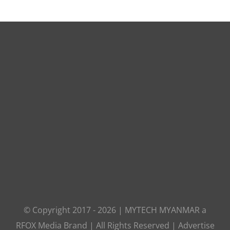
© Copyright 2017 -
2026
|
MYTECH MYANMAR
a
RFOX Media
Brand | All Rights Reserved |
Advertise