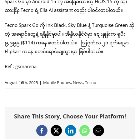
Spark Go မှာ Android 15 ကို အခြေခံထားတဲ့ HiOS 15 ကို သုံး
ထားပြီး Tecno ရဲ့ Ella AI assistant လည်း ပါဝင်လာပါတယ်။
Tecno Spark Go ကို Ink Black, Sky Blue နဲ့ Turquoise Green ဆို
တဲ့ အရောင်တွေနဲ့ ရရှိနိုင်မှာပါ။ အိန္ဒိယနိုင်ငံမှာ ဈေးနှုန်းက ရူပီး
၉,၉၉၉ ($114) ကနေ စတင်ပါတယ်။ ဩဂုတ်လ ၂၁ ရက်နေ့မှာ
Flipkart ကနေ စတင်ရောင်းချသွားမှာ ဖြစ်ပါတယ်။
Ref :
gsmarena
August 16th, 2025
|
Mobile Phones
,
News
,
Tecno
Share This Story, Choose Your Platform!
Facebook
X
LinkedIn
WhatsApp
Email