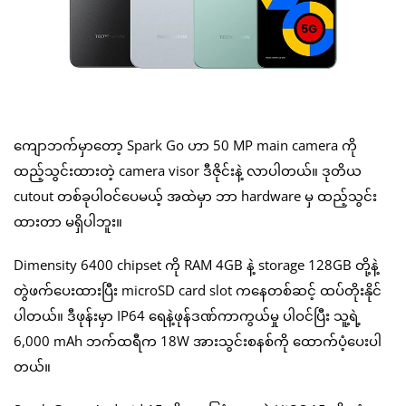
ကျောဘက်မှာတော့ Spark Go ဟာ 50 MP main camera ကို
ထည့်သွင်းထားတဲ့ camera visor ဒီဇိုင်းနဲ့ လာပါတယ်။ ဒုတိယ
cutout တစ်ခုပါဝင်ပေမယ့် အထဲမှာ ဘာ hardware မှ ထည့်သွင်း
ထားတာ မရှိပါဘူး။
Dimensity 6400 chipset ကို RAM 4GB နဲ့ storage 128GB တို့နဲ့
တွဲဖက်ပေးထားပြီး microSD card slot ကနေတစ်ဆင့် ထပ်တိုးနိုင်
ပါတယ်။ ဒီဖုန်းမှာ IP64 ရေနဲ့ဖုန်ဒဏ်ကာကွယ်မှု ပါဝင်ပြီး သူ့ရဲ့
6,000 mAh ဘက်ထရီက 18W အားသွင်းစနစ်ကို ထောက်ပံ့ပေးပါ
တယ်။