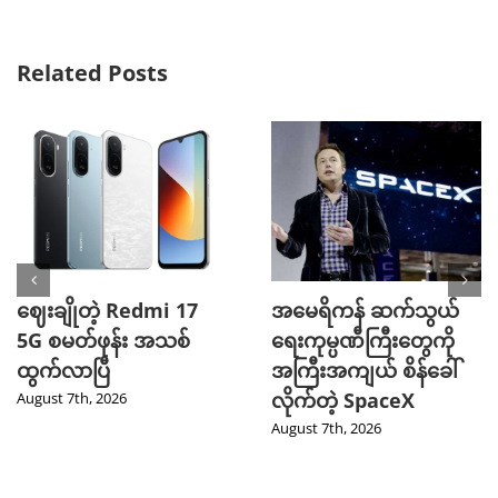
Related Posts
ဈေးချိုတဲ့ Redmi 17
အမေရိကန် ဆက်သွယ်
5G စမတ်ဖုန်း အသစ်
ရေးကုမ္ပဏီကြီးတွေကို
ထွက်လာပြီ
အကြီးအကျယ် စိန်ခေါ်
လိုက်တဲ့ SpaceX
August 7th, 2026
August 7th, 2026