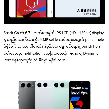
Spark Go ကို 6.74 လက်မအရွယ် IPS LCD (HD+ 120Hz) display
နဲ့ တည်ဆောက်ထားပြီး 5 MP selfie ကင်မရာအတွက် punch hole
ဒီဇိုင်းကို သုံးထားပါတယ်။ ဒီဖုန်းဟာ ရှေ့ကင်မရာရဲ့ punch hole
ပတ်လည်မှာ notification တွေပြသပေးတဲ့ Tecno ရဲ့ Dynamic
Port စနစ်ကိုလည်း သုံးနိုင်မှာ ဖြစ်ပါတယ်။