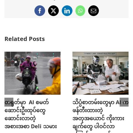
Facebook
X
LinkedIn
WhatsApp
Email
Related Posts
တရုတ်မှာ AI စမတ်
သိပ္ပံစာတမ်းတွေမှာ AI က
ဆောင်းဦးထုပ်တွေ
ဖန်တီးထားတဲ့
ဆောင်းလာတဲ့
အတုအယောင် ကိုးကား
အစားအစာ Deli သမား
ချက်တွေ ပါဝင်လာ