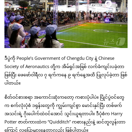
ဒီပွဲကို People’s Government of Chengdu City နဲ့ Chinese
Society of Aeronautics တို့က အိမ်ရှင်အဖြစ် လက်ခံကျင်းပခဲ့တာ
ဖြစ်ပြီး ဖေဖော်ဝါရီလ ၇ ရက်ကနေ ၉ ရက်နေ့အထိ ပြုလုပ်ခဲ့တာ ဖြစ်
ပါတယ်။
စိတ်ဝင်စားစရာ အကောင်းဆုံးကတော့ ကစားပုံပါပဲ။ ပြိုင်ပွဲဝင်တွေ
က စက်လုံးပုံစံ ဒရုန်းတွေကို ကျွမ်းကျင်စွာ မောင်းနှင်ပြီး တစ်ဖက်
အသင်းရဲ့ ဂိုးပေါက်ထဲဝင်အောင် သွင်းယူရတာပါ။ ဒီပုံစံက Harry
Potter ဇာတ်ကားထဲက “Quidditch” ကစားနည်းနဲ့ ဆင်တူလွန်းတာ
ကြောင့် လူပြောများနေတာလည်း ဖြစ်ပါတယ်။