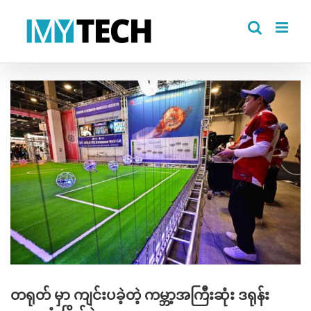
Skip
to
content
View
Larger
Image
တရုတ် မှာ ကျင်းပခဲ့တဲ့ ကမ္ဘာ့အကြီးဆုံး ဒရုန်း