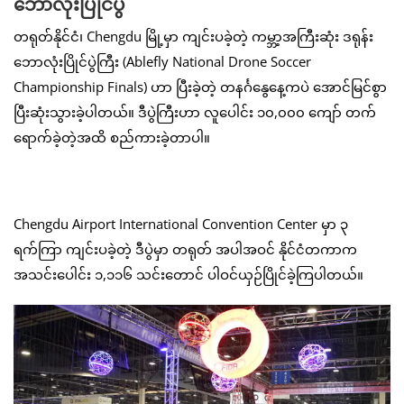
ဘောလုံးပြိုင်ပွဲ
တရုတ်နိုင်ငံ၊ Chengdu မြို့မှာ ကျင်းပခဲ့တဲ့ ကမ္ဘာ့အကြီးဆုံး ဒရုန်း
ဘောလုံးပြိုင်ပွဲကြီး (Ablefly National Drone Soccer
Championship Finals) ဟာ ပြီးခဲ့တဲ့ တနင်္ဂနွေနေ့ကပဲ အောင်မြင်စွာ
ပြီးဆုံးသွားခဲ့ပါတယ်။ ဒီပွဲကြီးဟာ လူပေါင်း ၁၀,၀၀၀ ကျော် တက်
ရောက်ခဲ့တဲ့အထိ စည်ကားခဲ့တာပါ။
Chengdu Airport International Convention Center မှာ ၃
ရက်ကြာ ကျင်းပခဲ့တဲ့ ဒီပွဲမှာ တရုတ် အပါအဝင် နိုင်ငံတကာက
အသင်းပေါင်း ၁,၁၁၆ သင်းတောင် ပါဝင်ယှဉ်ပြိုင်ခဲ့ကြပါတယ်။