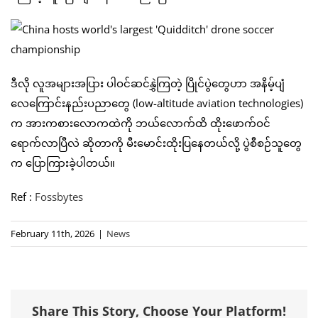
ဒီလို လူအများအပြား ပါဝင်ဆင်နွှဲကြတဲ့ ပြိုင်ပွဲတွေဟာ အနိမ့်ပျံ
လေကြောင်းနည်းပညာတွေ (low-altitude aviation technologies)
က အားကစားလောကထဲကို ဘယ်လောက်ထိ ထိုးဖောက်ဝင်
ရောက်လာပြီလဲ ဆိုတာကို မီးမောင်းထိုးပြနေတယ်လို့ ပွဲစီစဉ်သူတွေ
က ပြောကြားခဲ့ပါတယ်။
Ref :
Fossbytes
February 11th, 2026
|
News
Share This Story, Choose Your Platform!