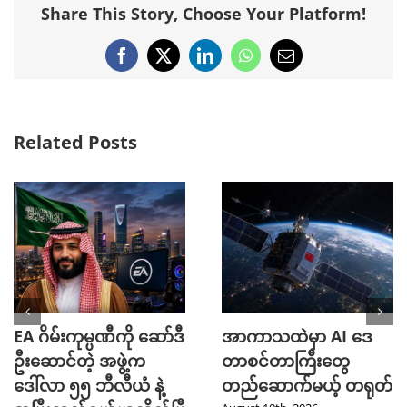
Share This Story, Choose Your Platform!
Facebook
X
LinkedIn
WhatsApp
Email
Related Posts
EA ဂိမ်းကုမ္ပဏီကို ဆော်ဒီ
အာကာသထဲမှာ AI ဒေ
ဦးဆောင်တဲ့ အဖွဲ့က
တာစင်တာကြီးတွေ
ဒေါ်လာ ၅၅ ဘီလီယံ နဲ့
တည်ဆောက်မယ့် တရုတ်