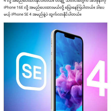
4 လို့ အမည်ပေးထားနိုင်ပါတယ်။ တချို့ သတင်းတွေက အဲဒီဖုန်းကို
iPhone 16E လို့ အမည်ပေးထားမယ်လို့ ပြောနေကြပါတယ်။ ဒါပေ
မယ့် iPhone SE 4 အမည်နဲ့ပဲ ထွက်လာနိုင်ပါတယ်။