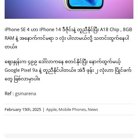
iPhone SE 4 ဟာ iPhone 14 ဒီဇိုင်းနဲ့ တူညီနိုင်ပြီး A18 Chip , 8GB
RAM နဲ့ အနောက်ကင်မရာ ၁ လုံး ပါလာမယ်လို့ သတင်းထွက်နေပါ
တယ်။
ဈေးနှုန်းက ၄၉၉ ဒေါ်လာကနေ စတင်နိုင်ပြီး နောက်ထွက်မယ့်
Google Pixel 9a နဲ့ တူညီနိုင်ပါတယ်။ အဲဒီ ဖုန်း ၂ လုံးဟာ ပြိုင်ဖက်
တွေ ဖြစ်လာမှာပါ။
Ref :
gsmarena
February 15th, 2025
|
Apple
,
Mobile Phones
,
News