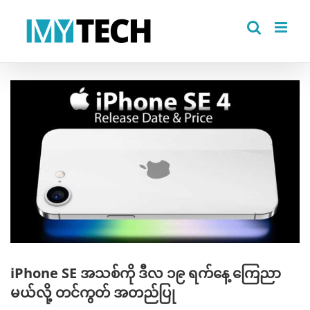
Skip
to
content
View
Larger
Image
iPhone SE အသစ်ကို ဒီလ ၁၉ ရက်နေ့ ကြေညာ
မယ်လို့ တင်ကွတ် အတည်ပြု