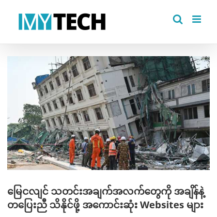
Skip
to
content
View
Larger
Image
မြေငလျင် သတင်းအချက်အလက်တွေကို အချိန်နဲ့
တပြေးညီ သိနိုင်ဖို့ အကောင်းဆုံး Websites များ