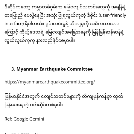
ဒီဆိုဒ်ကတော့ ကမ္ဘာတစ်ဝှမ်းက မြေငလျင်သတင်းတွေကို အချိန်နဲ့
တပြေးညီ ပေးပို့နေပြီး အသုံးပြုရလွယ်ကူတဲ့ ဒီဇိုင်း (user-friendly
interface) ရှိပါတယ်။ ရှင်းလင်းမှုနဲ့ တိကျမှုကို အဓိကထားတာ
ကြောင့် ကိုယ့်ဒေသရဲ့ မြေငလျင်အခြေအနေကို မြန်မြန်ဆန်ဆန်နဲ့
လွယ်လွယ်ကူကူ နားလည်နိုင်စေမှာပါ။
Myanmar Earthquake Committee
https://myanmarearthquakecommittee.org/
မြန်မာနိုင်ငံအတွက် ငလျင်သတင်းများကို တိကျမှန်ကန်စွာ ထုတ်
ပြန်ပေးနေတဲ့ ဝဘ်ဆိုဒ်တစ်ခုပါ။
Ref: Google Gemini