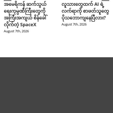
အမေရိကန် ဆက်သွယ်
လူသားတွေထက် AI ရဲ့
ရေးကုမ္ပဏီကြီးတွေကို
လက်ရာကို စာဖတ်သူတွေ
အကြီးအကျယ် စိန်ခေါ်
ပိုသဘောကျနေပြီလား?
လိုက်တဲ့ SpaceX
August 7th, 2026
August 7th, 2026