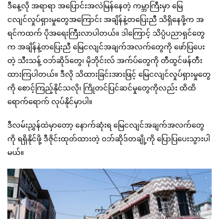
ဒီနေ့လို အရာရာ အပြောင်းအလဲမြန်နေတဲ့ ကမ္ဘာကြီးမှာ မြေ
ငလျင်လှုပ်ရှားမှုတွေအကြောင်း အချိန်နဲ့တပြေးညီ သိရှိနေဖို့က အ
ရင်ကထက် ပိုအရေးကြီးလာပါတယ်။ ဒါကြောင့် သိပ္ပံပညာရှင်တွေ
က အချိန်နဲ့တပြေးညီ မြေငလျင်အချက်အလက်တွေကို ဖော်ပြပေး
တဲ့ သီးသန့် ဝဘ်ဆိုဒ်တွေ၊ မိုဘိုင်းလ် အက်ပ်တွေကို တီထွင်ဖန်တီး
ထားကြပါတယ်။ ဒီလို သိထားခြင်းအားဖြင့် မြေငလျင်လှုပ်ရှားမှုတွေ
ကို စောင့်ကြည့်နိုင်သလို၊ ကြိုတင်ပြင်ဆင်မှုတွေကိုလည်း ထိထိ
ရောက်ရောက် လုပ်နိုင်မှာပါ။
ဒီလမ်းညွှန်ထဲမှာတော့ နောက်ဆုံးရ မြေငလျင်အချက်အလက်တွေ
ကို ရရှိနိုင်ဖို့ ဒီဇိုင်းထုတ်ထားတဲ့ ဝဘ်ဆိုဒ်တချို့ကို ပြောပြပေးသွားပါ
မယ်။