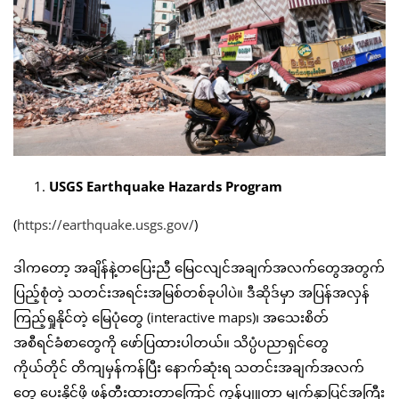
USGS Earthquake Hazards Program
(
https://earthquake.usgs.gov/
)
ဒါကတော့ အချိန်နဲ့တပြေးညီ မြေငလျင်အချက်အလက်တွေအတွက်
ပြည့်စုံတဲ့ သတင်းအရင်းအမြစ်တစ်ခုပါပဲ။ ဒီဆိုဒ်မှာ အပြန်အလှန်
ကြည့်ရှုနိုင်တဲ့ မြေပုံတွေ (interactive maps)၊ အသေးစိတ်
အစီရင်ခံစာတွေကို ဖော်ပြထားပါတယ်။ သိပ္ပံပညာရှင်တွေ
ကိုယ်တိုင် တိကျမှန်ကန်ပြီး နောက်ဆုံးရ သတင်းအချက်အလက်
တွေ ပေးနိုင်ဖို့ ဖန်တီးထားတာကြောင့် ကွန်ပျူတာ မျက်နှာပြင်အကြီး