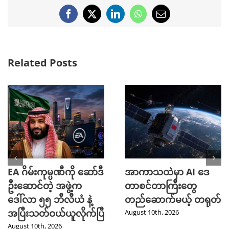
Facebook
X
LinkedIn
WhatsApp
Email
Related Posts
EA ဂိမ်းကုမ္ပဏီကို ဆော်ဒီ
အာကာသထဲမှာ AI ဒေ
ဦးဆောင်တဲ့ အဖွဲ့က
တာစင်တာကြီးတွေ
ဒေါ်လာ ၅၅ ဘီလီယံ နဲ့
တည်ဆောက်မယ့် တရုတ်
အပြီးသတ်ဝယ်ယူလိုက်ပြီ
August 10th, 2026
August 10th, 2026