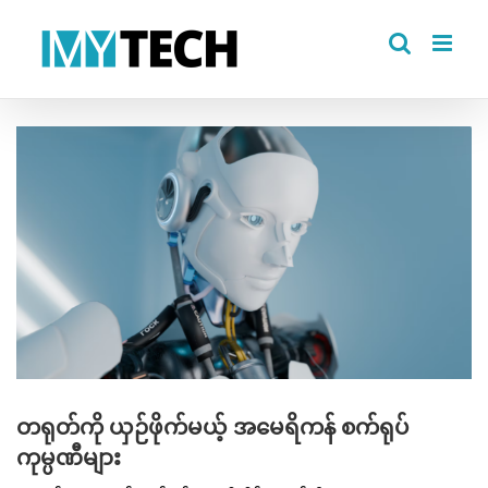
Skip
to
content
View
Larger
Image
တရုတ်ကို ယှဉ်ဖိုက်မယ့် အမေရိကန် စက်ရုပ်
ကုမ္ပဏီများ