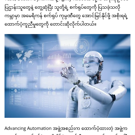
ပြဌာန်းသူတွေနဲ့ တွေ့ဆုံပြီး သူတို့ရဲ့ စက်ရုပ်တွေကို ပြသခဲ့သလို
ကမ္ဘာမှာ အမေရိကန် စက်ရုပ် ကုမ္ပဏီတွေ အောင်မြင်နိုင်ဖို့ အစိုးရရဲ့
ထောက်ပံ့ကူညီမှုတွေကို တောင်းဆိုလိုက်ပါတယ်။
Advancing Automation အဖွဲ့အစည်းက ထောက်ပံ့ထားတဲ့ အဖွဲ့က