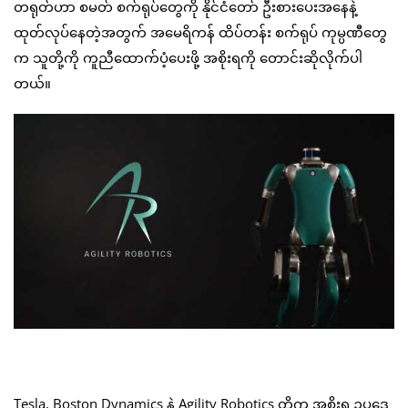
တရုတ်ဟာ စမတ် စက်ရုပ်တွေကို နိုင်ငံတော် ဦးစားပေးအနေနဲ့
ထုတ်လုပ်နေတဲ့အတွက် အမေရိကန် ထိပ်တန်း စက်ရုပ် ကုမ္ပဏီတွေ
က သူတို့ကို ကူညီထောက်ပံ့ပေးဖို့ အစိုးရကို တောင်းဆိုလိုက်ပါ
တယ်။
Tesla, Boston Dynamics နဲ့ Agility Robotics တို့က အစိုးရ ဥပဒေ