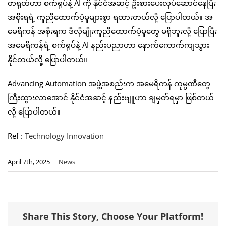
တရုတ်ဟာ စက်ရုပ်နဲ့ AI ကို နိုင်ငံအဆင့် ဦးစားပေးလုပ်ဆောင်နေပြီး
အစိုးရရဲ့ ကူညီထောက်ပံ့မှုများစွာ ရထားတယ်လို့ ပြောပါတယ်။ အ
မေရိကန် အစိုးရက ဒီလိုမျိုးကူညီထောက်ပံ့မှုတွေ မရှိဘူးလို့ ပြောပြီး
အမေရိကန်ရဲ့ စက်ရုပ်နဲ့ AI နည်းပညာဟာ နောက်ကောက်ကျသွား
နိုင်တယ်လို့ ပြောပါတယ်။
Advancing Automation အဖွဲ့အစည်းက အမေရိကန် ကုမ္ပဏီတွေ
ကြီးထွားလာအောင် နိုင်ငံအဆင့် နည်းဗျူဟာ ချမှတ်ရမှာ ဖြစ်တယ်
လို့ ပြောပါတယ်။
Ref :
Technology Innovation
April 7th, 2025
|
News
Share This Story, Choose Your Platform!