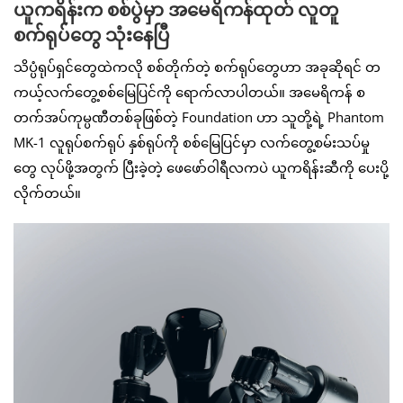
ယူကရိန်းက စစ်ပွဲမှာ အမေရိကန်ထုတ် လူတူ
စက်ရုပ်တွေ သုံးနေပြီ
သိပ္ပံရုပ်ရှင်တွေထဲကလို စစ်တိုက်တဲ့ စက်ရုပ်တွေဟာ အခုဆိုရင် တ
ကယ့်လက်တွေ့စစ်မြေပြင်ကို ရောက်လာပါတယ်။ အမေရိကန် စ
တက်အပ်ကုမ္ပဏီတစ်ခုဖြစ်တဲ့ Foundation ဟာ သူတို့ရဲ့ Phantom
MK-1 လူရုပ်စက်ရုပ် နှစ်ရုပ်ကို စစ်မြေပြင်မှာ လက်တွေ့စမ်းသပ်မှု
တွေ လုပ်ဖို့အတွက် ပြီးခဲ့တဲ့ ဖေဖော်ဝါရီလကပဲ ယူကရိန်းဆီကို ပေးပို့
လိုက်တယ်။