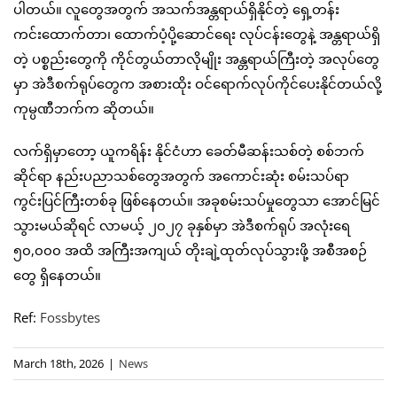
ပါတယ်။ လူတွေအတွက် အသက်အန္တရာယ်ရှိနိုင်တဲ့ ရှေ့တန်း
ကင်းထောက်တာ၊ ထောက်ပံ့ပို့ဆောင်ရေး လုပ်ငန်းတွေနဲ့ အန္တရာယ်ရှိ
တဲ့ ပစ္စည်းတွေကို ကိုင်တွယ်တာလိုမျိုး အန္တရာယ်ကြီးတဲ့ အလုပ်တွေ
မှာ အဲဒီစက်ရုပ်တွေက အစားထိုး ဝင်ရောက်လုပ်ကိုင်ပေးနိုင်တယ်လို့
ကုမ္ပဏီဘက်က ဆိုတယ်။
လက်ရှိမှာတော့ ယူကရိန်း နိုင်ငံဟာ ခေတ်မီဆန်းသစ်တဲ့ စစ်ဘက်
ဆိုင်ရာ နည်းပညာသစ်တွေအတွက် အကောင်းဆုံး စမ်းသပ်ရာ
ကွင်းပြင်ကြီးတစ်ခု ဖြစ်နေတယ်။ အခုစမ်းသပ်မှုတွေသာ အောင်မြင်
သွားမယ်ဆိုရင် လာမယ့် ၂၀၂၇ ခုနှစ်မှာ အဲဒီစက်ရုပ် အလုံးရေ
၅၀,၀၀၀ အထိ အကြီးအကျယ် တိုးချဲ့ထုတ်လုပ်သွားဖို့ အစီအစဉ်
တွေ ရှိနေတယ်။
Ref:
Fossbytes
March 18th, 2026
|
News