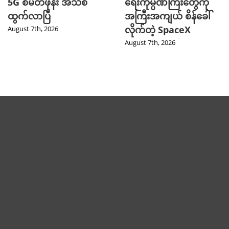
5G စမတ်ဖုန်း အသစ်
ရေးကုမ္ပဏီကြီးတွေကို
ထွက်လာပြီ
အကြီးအကျယ် စိန်ခေါ်
လိုက်တဲ့ SpaceX
August 7th, 2026
August 7th, 2026