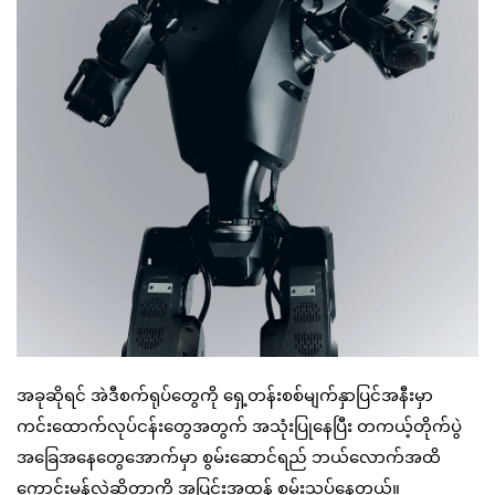
အခုဆိုရင် အဲဒီစက်ရုပ်တွေကို ရှေ့တန်းစစ်မျက်နှာပြင်အနီးမှာ
ကင်းထောက်လုပ်ငန်းတွေအတွက် အသုံးပြုနေပြီး တကယ့်တိုက်ပွဲ
အခြေအနေတွေအောက်မှာ စွမ်းဆောင်ရည် ဘယ်လောက်အထိ
ကောင်းမွန်လဲဆိုတာကို အပြင်းအထန် စမ်းသပ်နေတယ်။