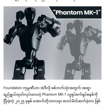
Foundation ကုမ္ပဏီဟာ အဲဒီလို စစ်ဘက်သုံးအတွက် အထူး
ရည်ရွယ်ထုတ်လုပ်ထားတဲ့ Phantom MK-1 လူရုပ်စက်ရုပ်စနစ်ကို
ပြီးခဲ့တဲ့ ၂၀၂၅ ခုနှစ် အောက်တိုဘာလမှာ စတင်မိတ်ဆက်ခဲ့တာ ဖြစ်