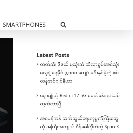
SMARTPHONES
Latest Posts
ဓာတ်ဆီ၊ ဒီဇယ် မသုံးဘဲ ဆိုလာစွမ်းအင်သုံး
လှေနဲ့ ရေမိုင် ၃,၀၀၀ ကျော် ခရီးနှင်ခဲ့တဲ့ ဖင်
လန်အင်ဂျင်နီယာ
ဈေးချိုတဲ့ Redmi 17 5G စမတ်ဖုန်း အသစ်
ထွက်လာပြီ
အမေရိကန် ဆက်သွယ်ရေးကုမ္ပဏီကြီးတွေ
ကို အကြီးအကျယ် စိန်ခေါ်လိုက်တဲ့ SpaceX