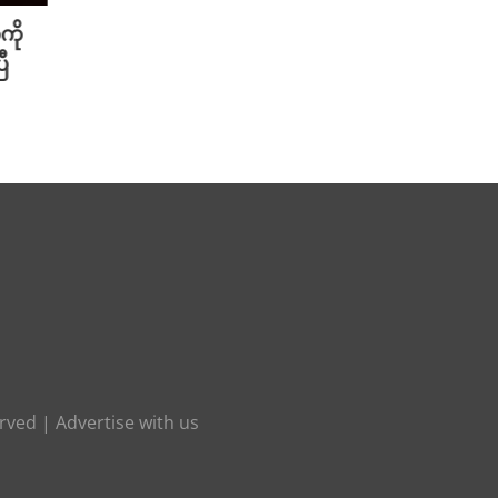
ကို
Meta ရဲ့ AI မော်ဒယ် အင်တာနက်
Xiao
ီ
ချိတ်ဆက်ကာ အခြားကုမ္ပဏီတစ်ခု
ဆာနဲ့
ကို ဟက်ခ်လုပ်ခဲ့
Redmi
August 6th, 2026
August 
erved |
Advertise with us