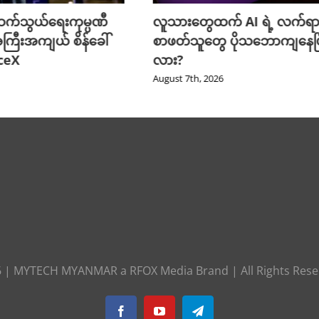
က်သွယ်ရေးကုမ္ပဏီ
လူသားတွေထက် AI ရဲ့ လက်ရာ
ကြီးအကျယ် စိန်ခေါ်
စာဖတ်သူတွေ ပိုသဘောကျနေပြ
aceX
လား?
August 7th, 2026
6
|
MYTECH MYANMAR
a
RFOX Media
Brand | All Rights Res
Facebook
YouTube
Telegram