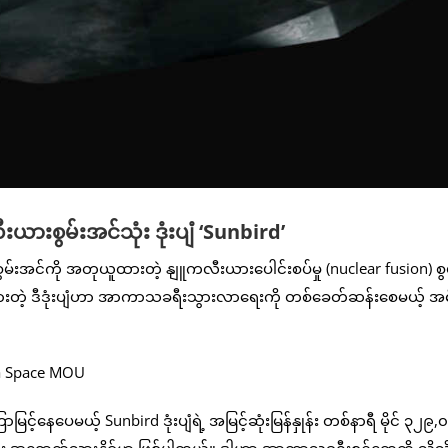
စွမ်းအင်သုံး ဒုံးပျံ ‘Sunbird’
်းအင်ကို အတုယူထားတဲ့ နျူကလီးယားပေါင်းစပ်မှု (nuclear fusion) စွ
ပေးထားတဲ့ ဒီဒုံးပျံဟာ အာကာသခရီးသွားလာရေးကို တစ်ခေတ်ဆန်းစေမယ့် 
ြင့်နေပေမယ့် Sunbird ဒုံးပျံရဲ့ အမြင့်ဆုံးမြန်နှုန်း တစ်နာရီ မိုင် ၃၂၉
 ၃၀ အတွင်း အရောက်သွားနိုင်မှာ ဖြစ်ပါတယ်။ ဒါဟာ အာကာသခရီးစဉ်တွေကို သိသ