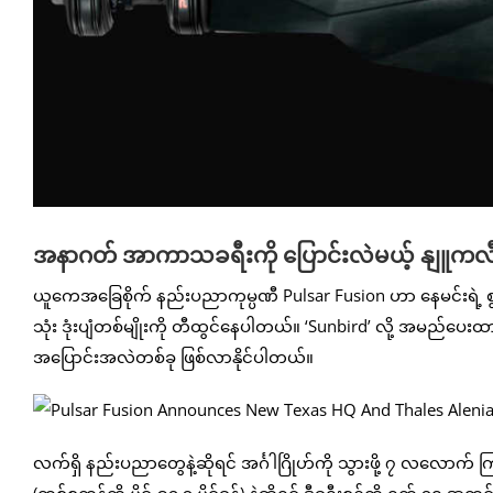
အနာဂတ် အာကာသခရီးကို ပြောင်းလဲမယ့် နျူကလီးယား
ယူကေအခြေစိုက် နည်းပညာကုမ္ပဏီ Pulsar Fusion ဟာ နေမင်းရဲ့ စွမ
သုံး ဒုံးပျံတစ်မျိုးကို တီထွင်နေပါတယ်။ ‘Sunbird’ လို့ အမည်
အပြောင်းအလဲတစ်ခု ဖြစ်လာနိုင်ပါတယ်။
လက်ရှိ နည်းပညာတွေနဲ့ဆိုရင် အင်္ဂါဂြိုဟ်ကို သွားဖို့ ၇ လလောက် ကြာမ
(တစ်စက္ကန့်ကို မိုင် ၉၁.၃ မိုင်ခန့်) နဲ့ဆိုရင် ဒီခရီးစဉ်ကို ရက်