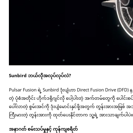
Sunbird ဘယ်လိုအလုပ်လုပ်လဲ?
Pulsar Fusion ရဲ့ Sunbird ဒုံးပျံဟာ Direct Fusion Drive (D
တဲ့ ပုံစံအတိုင်း ဟိုက်ဒရိုဂျင်လို ပေါ့ပါးတဲ့ အက်တမ်တွေကို ပေါင်
ပေါ်လာတဲ့ စွမ်းအင်ကို ဒုံးပျံမောင်းနှင်ဖို့အတွက် တွန်းအားအဖြစ
ကြီးမားတဲ့ တွန်းအားကို ထုတ်ပေးနိုင်တာက သူ့ရဲ့ အားသာချက်ပါပဲ။
အနာဂတ် စမ်းသပ်မှုနှင့် ကုန်ကျစရိတ်