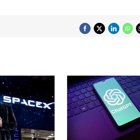
Facebook
X
LinkedIn
What