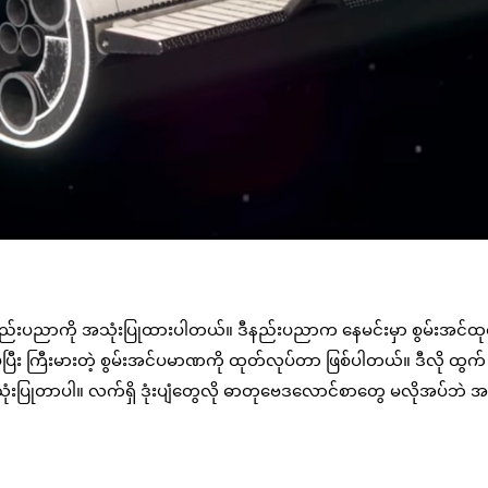
FD) နည်းပညာကို အသုံးပြုထားပါတယ်။ ဒီနည်းပညာက နေမင်းမှာ စွမ်းအင်ထု
းစပ်ပြီး ကြီးမားတဲ့ စွမ်းအင်ပမာဏကို ထုတ်လုပ်တာ ဖြစ်ပါတယ်။ ဒီလို ထွက်
် အသုံးပြုတာပါ။ လက်ရှိ ဒုံးပျံတွေလို ဓာတုဗေဒလောင်စာတွေ မလိုအပ်ဘဲ အ