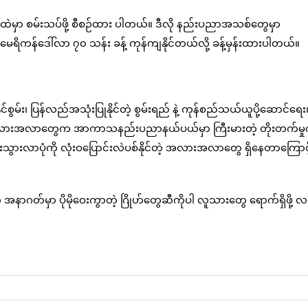
သထဲမှာ စမ်းသပ်ဖို့ စီစဉ်ထား ပါတယ်။ ဒီလို နည်းပညာအသစ်တွေမှာ
ရိကန်ဒေါ်လာ ၇၀ သန်း ခန့် ကုန်ကျနိုင်တယ်လို့ ခန့်မှန်းထားပါတယ်။
်စွမ်း၊ ပြန်လည်အသုံးပြုနိုင်တဲ့ စွမ်းရည် နဲ့ ကုန်စည်သယ်ယူပို့ဆောင်ရေး
က် အလားအလာတွေက အာကာသနည်းပညာနယ်ပယ်မှာ ကြီးမားတဲ့ တိုးတက်မှုက
ီးသွားလာပုံကို လုံးဝပြောင်းလဲပစ်နိုင်တဲ့ အလားအလာတွေ ရှိနေတာကြောင့
က အနာဂတ်မှာ ပိုမိုဝေးကွာတဲ့ ဂြိုဟ်တွေဆီကိုပါ လူသားတွေ ရောက်ရှိဖို့ လမ်