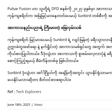
Pulsar Fusion ဟာ သူတို့ရဲ့ DFD စနစ်ကို ၂၀၂၇ ခုနှစ်မှာ အာကာ
ကုန်ကျစရိတ်က အမြဲမြင့်မားနေတတ်ပေမယ့် Sunbird တစ်စီးကို အမေ
အာကာသနည်းပညာရဲ့ ကြီးမားတဲ့ ခြေလှမ်းသစ်
ကုန်ကျစရိတ် မြင့်မားပေမယ့် Sunbird ရဲ့ လျင်မြန်တဲ့ ခရီးသွားလာနိုင
ဥက္ကာခဲတူးဖော်ရေး နဲ့ နက်ရှိုင်းတဲ့ အာကာသမစ်ရှင်တွေ အတွ
ကိုယ်စားပြုပါတယ်။ ဒီဒုံးပျံဟာ အာကာသကို စူးစမ်းလေ့လာပုံနဲ့ ခရ
စောင့်ကြည့်ရမယ့် စီမံကိန်းတစ်ခု ဖြစ်ပါတယ်။
Sunbird ဒုံးပျံဟာ အင်္ဂါဂြိုဟ်ကို အချိန်တိုအတွင်း သွားနိုင်ရုံသာမ
ပေးနိုင်မလားဆိုတာ စိတ်ဝင်စားစရာပါပဲ။
Ref :
Tech Explorers
June 18th, 2025
|
News