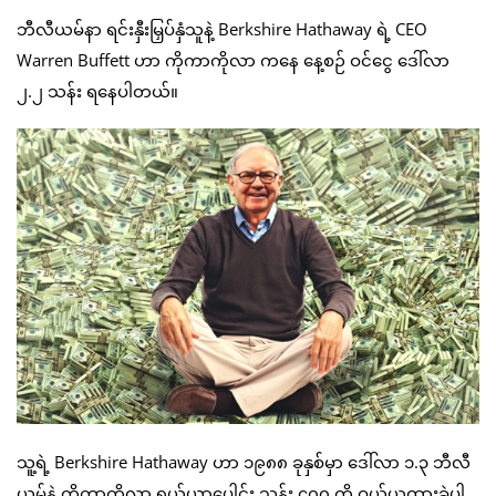
ဘီလီယမ်နာ ရင်းနှီးမြှပ်နှံသူနဲ့ Berkshire Hathaway ရဲ့ CEO
Warren Buffett ဟာ ကိုကာကိုလာ ကနေ နေ့စဉ် ဝင်ငွေ ဒေါ်လာ
၂.၂ သန်း ရနေပါတယ်။
သူ့ရဲ့ Berkshire Hathaway ဟာ ၁၉၈၈ ခုနှစ်မှာ ဒေါ်လာ ၁.၃ ဘီလီ
ယမ်နဲ့ ကိုကာကိုလာ ရှယ်ယာပေါင်း သန်း ၄၀၀ ကို ဝယ်ယူထားခဲ့ပါ