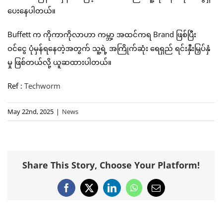
ပေးနေပါတယ်။
Buffett က ကိုကာကိုလာဟာ ကမ္ဘာ့ အထင်ကရ Brand ဖြစ်ပြီး
ဝင်ငွေ ပုံမှန်ရနေတဲ့အတွက် သူ့ရဲ့ အကြိုက်ဆုံး ရေရှည် ရင်းနှီးမြှပ်နှံ
မှု ဖြစ်တယ်လို့ ယူဆထားပါတယ်။
Ref :
Techworm
May 22nd, 2025
|
News
Share This Story, Choose Your Platform!
Facebook
X
LinkedIn
WhatsApp
Email