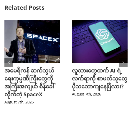
Related Posts
အမေရိကန် ဆက်သွယ်
လူသားတွေထက် AI ရဲ့
ရေးကုမ္ပဏီကြီးတွေကို
လက်ရာကို စာဖတ်သူတွေ
အကြီးအကျယ် စိန်ခေါ်
ပိုသဘောကျနေပြီလား?
လိုက်တဲ့ SpaceX
August 7th, 2026
August 7th, 2026