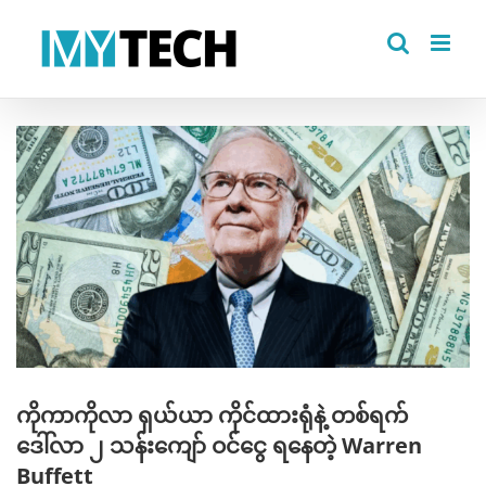
Skip
to
content
View
Larger
Image
ကိုကာကိုလာ ရှယ်ယာ ကိုင်ထားရုံနဲ့ တစ်ရက်
ဒေါ်လာ ၂ သန်းကျော် ဝင်ငွေ ရနေတဲ့ Warren
Buffett