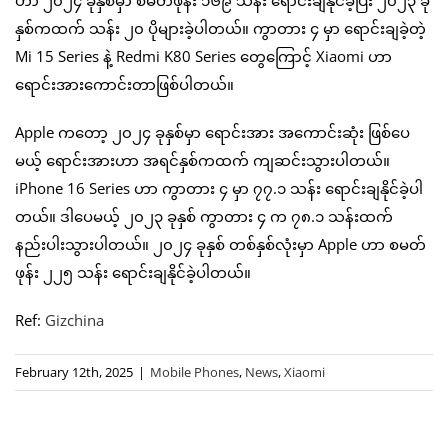
ဟာ ၂၀၂၄ ခုနှစ်မှာ စမတ်ဖုန်း ၁၆၉ သန်း ရောင်းချနိုင်ခဲ့ပြီး ၂၀၂၃ ခု
နှစ်ကထက် သန်း ၂၀ ပိုများခဲ့ပါတယ်။ ကွာတား ၄ မှာ ရောင်းချခဲ့တဲ့
Mi 15 Series နဲ့ Redmi K80 Series တွေကြောင့် Xiaomi ဟာ
ရောင်းအားကောင်းတာဖြစ်ပါတယ်။
Apple ကတော့ ၂၀၂၄ ခုနှစ်မှာ ရောင်းအား အကောင်းဆုံး ဖြစ်ပေ
မယ့် ရောင်းအားဟာ အရင်နှစ်ကထက် ကျဆင်းသွားပါတယ်။
iPhone 16 Series ဟာ ကွာတား ၄ မှာ ၇၇.၁ သန်း ရောင်းချနိုင်ခဲ့ပါ
တယ်။ ဒါပေမယ့် ၂၀၂၃ ခုနှစ် ကွာတား ၄ က ၇၈.၁ သန်းထက်
နည်းပါးသွားပါတယ်။ ၂၀၂၄ ခုနှစ် တစ်နှစ်လုံးမှာ Apple ဟာ စမတ်
ဖုန်း ၂၂၅ သန်း ရောင်းချနိုင်ခဲ့ပါတယ်။
Ref:
Gizchina
February 12th, 2025
|
Mobile Phones
,
News
,
Xiaomi