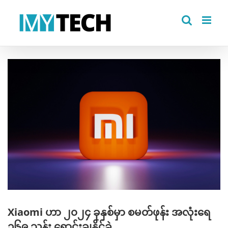
Skip
to
content
View
Larger
Image
Xiaomi ဟာ ၂၀၂၄ ခုနှစ်မှာ စမတ်ဖုန်း အလုံးရေ
၁၆၉ သန်း ရောင်းချနိုင်ခဲ့