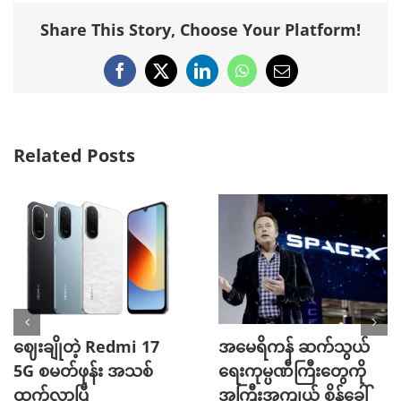
Share This Story, Choose Your Platform!
Facebook
X
LinkedIn
WhatsApp
Email
Related Posts
ဈေးချိုတဲ့ Redmi 17
အမေရိကန် ဆက်သွယ်
5G စမတ်ဖုန်း အသစ်
ရေးကုမ္ပဏီကြီးတွေကို
ထွက်လာပြီ
အကြီးအကျယ် စိန်ခေါ်