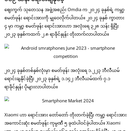
ဈေးကွက် သုတေသန အဖွဲ့အစည်း Omdia က ၂၀၂၄ ခုနှစ်ရဲ့ ကမ္ဘာ့
စမတ်ဖုန်း ရောင်းအားကို မျှဝေလိုက်ပါတယ်။ ၂၀၂၄ ခုနှစ် ကွာတား
၄ မှာ ကမ္ဘာ့ စမတ်ဖုန်း ရောင်းအားဟာ အလုံးရေ ၃၂၈ သန်း ရှိပြီး
၂၀၂၃ ခုနှစ်ကထက် ၂.၈ ရာခိုင်နှုန်း တိုးတက်လာပါတယ်။
၂၀၂၄ ခုနှစ်တစ်နှစ်လုံးမှာ စမတ်ဖုန်း အလုံးရေ ၁.၂၂၃ ဘီလီယမ်
ရောင်းချနိုင်ခဲ့ပြီး ၂၀၂၃ ခုနှစ်ရဲ့ ၁.၁၄၂ ဘီလီယမ်ထက် ၇.၁
ရာခိုင်နှုန်း ပိုများလာပါတယ်။
Xiaomi ဟာ ရောင်းအား တော်တော် တိုးတက်ခဲ့ပြီး ကမ္ဘာ့ ရောင်းအား
အကောင်းဆုံး စမတ်ဖုန်း ကုမ္ပဏီ ၅ ခုထဲပါဝင်ခဲ့ပါတယ်။ Xiaomi