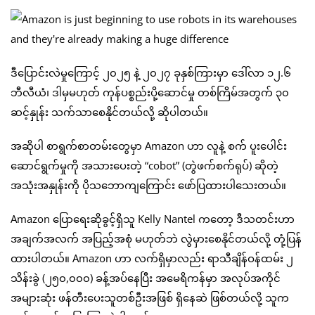
ဒီပြောင်းလဲမှုကြောင့် ၂၀၂၅ နဲ့ ၂၀၂၇ ခုနှစ်ကြားမှာ ဒေါ်လာ ၁၂.၆
ဘီလီယံ၊ ဒါမှမဟုတ် ကုန်ပစ္စည်းပို့ဆောင်မှု တစ်ကြိမ်အတွက် ၃၀
ဆင့်နှုန်း သက်သာစေနိုင်တယ်လို့ ဆိုပါတယ်။
အဆိုပါ စာရွက်စာတမ်းတွေမှာ Amazon ဟာ လူနဲ့ စက် ပူးပေါင်း
ဆောင်ရွက်မှုကို အသားပေးတဲ့ “cobot” (တွဲဖက်စက်ရုပ်) ဆိုတဲ့
အသုံးအနှုန်းကို ပိုသဘောကျကြောင်း ဖော်ပြထားပါသေးတယ်။
Amazon ပြောရေးဆိုခွင့်ရှိသူ Kelly Nantel ကတော့ ဒီသတင်းဟာ
အချက်အလက် အပြည့်အစုံ မဟုတ်ဘဲ လွဲမှားစေနိုင်တယ်လို့ တုံ့ပြန်
ထားပါတယ်။ Amazon ဟာ လက်ရှိမှာလည်း ရာသီချိန်ဝန်ထမ်း ၂
သိန်းခွဲ (၂၅၀,၀၀၀) ခန့်အပ်နေပြီး အမေရိကန်မှာ အလုပ်အကိုင်
အများဆုံး ဖန်တီးပေးသူတစ်ဦးအဖြစ် ရှိနေဆဲ ဖြစ်တယ်လို့ သူက