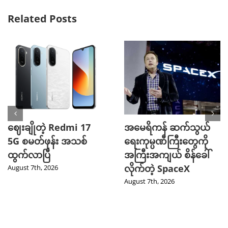
Related Posts
ဈေးချိုတဲ့ Redmi 17
အမေရိကန် ဆက်သွယ်
5G စမတ်ဖုန်း အသစ်
ရေးကုမ္ပဏီကြီးတွေကို
ထွက်လာပြီ
အကြီးအကျယ် စိန်ခေါ်
လိုက်တဲ့ SpaceX
August 7th, 2026
August 7th, 2026