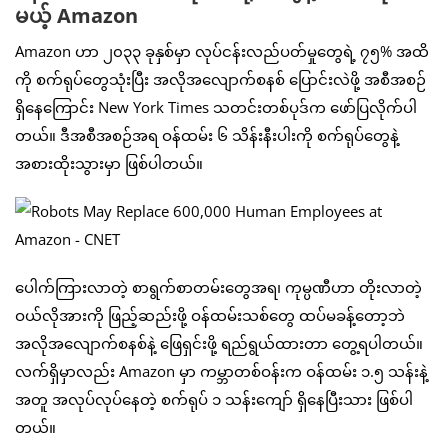
မယ့် Amazon
Amazon ဟာ ၂၀၃၃ ခုနှစ်မှာ လုပ်ငန်းလည်ပတ်မှုတွေရဲ့ ၇၅% အထိ
ကို စက်ရုပ်တွေသုံးပြီး အလိုအလျောက်စနစ် ပြောင်းလဲဖို့ အစီအစဉ်
ရှိနေကြောင်း New York Times သတင်းတစ်ပုဒ်က ဖော်ပြလိုက်ပါ
တယ်။ ဒီအစီအစဉ်အရ ဝန်ထမ်း ၆ သိန်းနီးပါးကို စက်ရုပ်တွေနဲ့
အစားထိုးသွားမှာ ဖြစ်ပါတယ်။
ပေါက်ကြားလာတဲ့ စာရွက်စာတမ်းတွေအရ၊ ကုမ္ပဏီဟာ တိုးလာတဲ့
ဝယ်လိုအားကို ဖြည့်ဆည်းဖို့ ဝန်ထမ်းသစ်တွေ ထပ်မခန့်တော့ဘဲ
အလိုအလျောက်စနစ်နဲ့ ဖြေရှင်းဖို့ ရည်ရွယ်ထားတာ တွေ့ရပါတယ်။
လက်ရှိမှာလည်း Amazon မှာ ကမ္ဘာတစ်ဝန်းက ဝန်ထမ်း ၁.၅ သန်းနဲ့
အတူ အလုပ်လုပ်နေတဲ့ စက်ရုပ် ၁ သန်းကျော် ရှိနေပြီးသား ဖြစ်ပါ
တယ်။