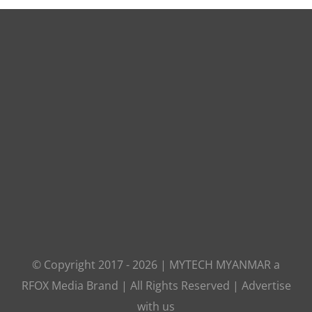
© Copyright 2017 -
2026
|
MYTECH MYANMAR
a
RFOX Media
Brand | All Rights Reserved |
Advertise
with us