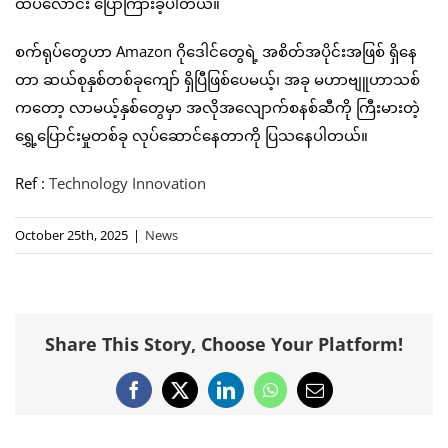
ထပ်လောင်း ပြောကြားခဲ့ပါတယ်။
စက်ရုပ်တွေဟာ Amazon ဂိုဒေါင်တွေရဲ့ အစိတ်အပိုင်းအဖြစ် ရှိနေ
တာ ဆယ်စုနှစ်တစ်ခုကျော် ရှိပြီဖြစ်ပေမယ့်၊ အခု မဟာဗျူဟာသစ်
ကတော့ လာမယ့်နှစ်တွေမှာ အလိုအလျောက်စနစ်ဆီကို ကြီးမားတဲ့
ရွှေ့ပြောင်းမှုတစ်ခု လုပ်ဆောင်နေတာကို ပြသနေပါတယ်။
Ref :
Technology Innovation
October 25th, 2025
|
News
Share This Story, Choose Your Platform!
Facebook
X
LinkedIn
WhatsApp
Email