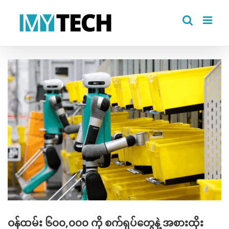
Skip
to
content
View
Larger
Image
ဝန်ထမ်း ၆၀၀,၀၀၀ ကို စက်ရုပ်တွေနဲ့ အစားထိုး